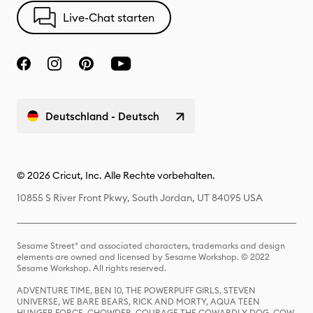
Live-Chat starten
Deutschland - Deutsch
© 2026 Cricut, Inc. Alle Rechte vorbehalten.
10855 S River Front Pkwy, South Jordan, UT 84095 USA
Sesame Street® and associated characters, trademarks and design
elements are owned and licensed by Sesame Workshop. © 2022
Sesame Workshop. All rights reserved.
ADVENTURE TIME, BEN 10, THE POWERPUFF GIRLS, STEVEN
UNIVERSE, WE BARE BEARS, RICK AND MORTY, AQUA TEEN
HUNGER FORCE, CHOWDER, COURAGE THE COWARDLY DOG, COW