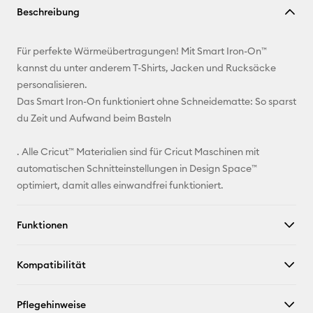
Beschreibung
kopieren
E-Mail-
Für perfekte Wärmeübertragungen! Mit Smart Iron-On™
Adresse
kannst du unter anderem T-Shirts, Jacken und Rucksäcke
personalisieren.
Pinterest
Das Smart Iron-On funktioniert ohne Schneidematte: So sparst
du Zeit und Aufwand beim Basteln
Facebook
. Alle Cricut™ Materialien sind für Cricut Maschinen mit
X
automatischen Schnitteinstellungen in Design Space™
optimiert, damit alles einwandfrei funktioniert.
Funktionen
Kompatibilität
Pflegehinweise