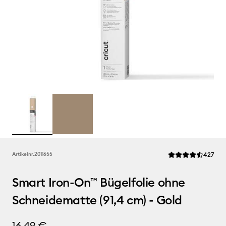
Rev
Artikelnr.
2011655
427
Die durchschnittli
Smart Iron-On™ Bügelfolie ohne
Schneidematte (91,4 cm) - Gold
16,49 €