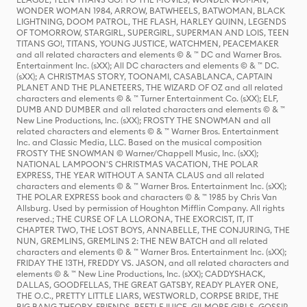
WONDER WOMAN 1984, ARROW, BATWHEELS, BATWOMAN, BLACK
LIGHTNING, DOOM PATROL, THE FLASH, HARLEY QUINN, LEGENDS
OF TOMORROW, STARGIRL, SUPERGIRL, SUPERMAN AND LOIS, TEEN
TITANS GO!, TITANS, YOUNG JUSTICE, WATCHMEN, PEACEMAKER
and all related characters and elements © & ™ DC and Warner Bros.
Entertainment Inc. (sXX); All DC characters and elements © & ™ DC.
(sXX); A CHRISTMAS STORY, TOONAMI, CASABLANCA, CAPTAIN
PLANET AND THE PLANETEERS, THE WIZARD OF OZ and all related
characters and elements © & ™ Turner Entertainment Co. (sXX); ELF,
DUMB AND DUMBER and all related characters and elements © & ™
New Line Productions, Inc. (sXX); FROSTY THE SNOWMAN and all
related characters and elements © & ™ Warner Bros. Entertainment
Inc. and Classic Media, LLC. Based on the musical composition
FROSTY THE SNOWMAN © Warner/Chappell Music, Inc. (sXX);
NATIONAL LAMPOON'S CHRISTMAS VACATION, THE POLAR
EXPRESS, THE YEAR WITHOUT A SANTA CLAUS and all related
characters and elements © & ™ Warner Bros. Entertainment Inc. (sXX);
THE POLAR EXPRESS book and characters © & ™ 1985 by Chris Van
Allsburg. Used by permission of Houghton Mifflin Company. All rights
reserved.; THE CURSE OF LA LLORONA, THE EXORCIST, IT, IT
CHAPTER TWO, THE LOST BOYS, ANNABELLE, THE CONJURING, THE
NUN, GREMLINS, GREMLINS 2: THE NEW BATCH and all related
characters and elements © & ™ Warner Bros. Entertainment Inc. (sXX);
FRIDAY THE 13TH, FREDDY VS. JASON, and all related characters and
elements © & ™ New Line Productions, Inc. (sXX); CADDYSHACK,
DALLAS, GOODFELLAS, THE GREAT GATSBY, READY PLAYER ONE,
THE O.C., PRETTY LITTLE LIARS, WESTWORLD, CORPSE BRIDE, THE
BIG BANG THEORY, FRIENDS, BEETLEJUICE, GILMORE GIRLS, GOSSIP