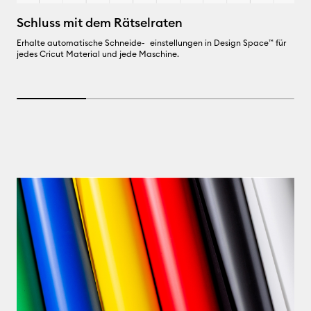
F
Schluss mit dem Rätselraten
Al
Erhalte automatische Schneide- einstellungen in Design Space™ für
g
jedes Cricut Material und jede Maschine.
un
Pr
25% completed