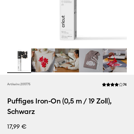
Rev
Artikelnr.
2011775
74
Die durchschnittl
Puffiges Iron-On (0,5 m / 19 Zoll),
Schwarz
17,99 €