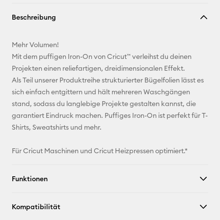
Link
Beschreibung
kopieren
E-Mail-
Mehr Volumen!
Adresse
Mit dem puffigen Iron-On von Cricut™ verleihst du deinen
Projekten einen reliefartigen, dreidimensionalen Effekt.
Pinterest
Als Teil unserer Produktreihe strukturierter Bügelfolien lässt es
sich einfach entgittern und hält mehreren Waschgängen
Facebook
stand, sodass du langlebige Projekte gestalten kannst, die
garantiert Eindruck machen. Puffiges Iron-On ist perfekt für T-
X
Shirts, Sweatshirts und mehr.
Für Cricut Maschinen und Cricut Heizpressen optimiert.*
Funktionen
Kompatibilität