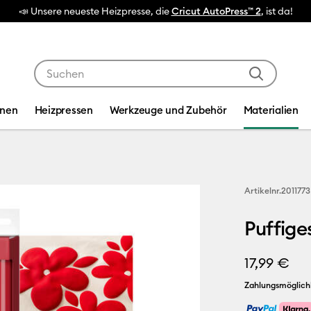
🔥 NEUER NIEDRIGER PREIS:
Cricut Maker™ 4 Schneidemaschinen
Verwende die Tab- und Shift+Tab-Tasten, um die Suche
inen
Heizpressen
Werkzeuge und Zubehör
Materialien
Artikelnr.
2011773
Puffiges
17,99 €
Zahlungsmöglich