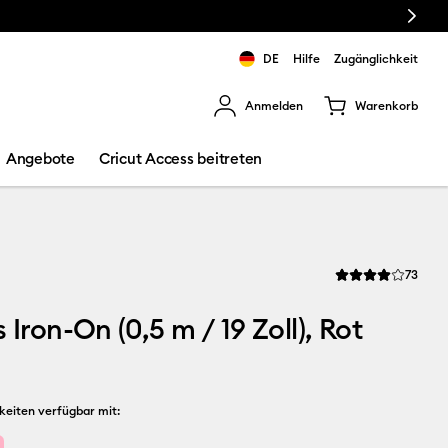
Next
DE
Hilfe
Zugänglichkeit
Anmelden
Warenkorb
rgebnisse zu navigieren.
Angebote
Cricut Access beitreten
Revi
73
Die durchschnittli
 Iron-On (0,5 m / 19 Zoll), Rot
keiten verfügbar mit: