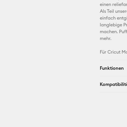
einen reliefa
Als Teil unse
einfach entg
langlebige P
machen. Puffi
mehr.
Für Cricut M
Funktionen
Kompatibilit