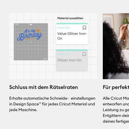
Für perfek
Schluss mit dem Rätselraten
Alle Cricut Ma
Erhalte automatische Schneide- einstellungen
entworfen und
in Design Space™ für jedes Cricut Material und
Leistung zu g
jede Maschine.
Entgittern dei
deines fertige