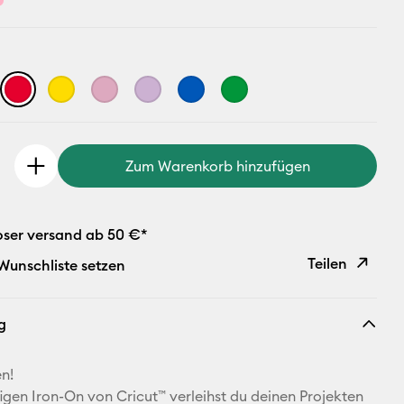
Zum Warenkorb hinzufügen
oser versand ab 50 €*
Teilen
 Wunschliste setzen
Link
g
kopieren
E-Mail-
n!
Adresse
igen Iron-On von Cricut™ verleihst du deinen Projekten