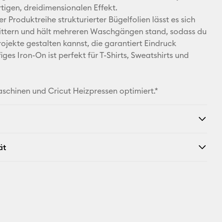
rtigen, dreidimensionalen Effekt.
Pinterest
rer Produktreihe strukturierter Bügelfolien lässt es sich
ittern und hält mehreren Waschgängen stand, sodass du
Facebook
rojekte gestalten kannst, die garantiert Eindruck
ges Iron-On ist perfekt für T-Shirts, Sweatshirts und
X
aschinen und Cricut Heizpressen optimiert.*
ät