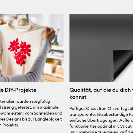
te DIY-Projekte
Qualität, auf die du dich
kannst
terialien wurden sorgfältig
 streng getestet, um maximale
Puffiges Cricut Iron-On verfügt ü
ewährleisten: vom Schneiden und
transparente, hitzebeständige Rü
nes Designs bis zur Langlebigkeit
einfache Übertragungen. Außer
n Projekts.
funktioniert es optimal mit Cricut
um Ergebnisse zu erzielen, auf di