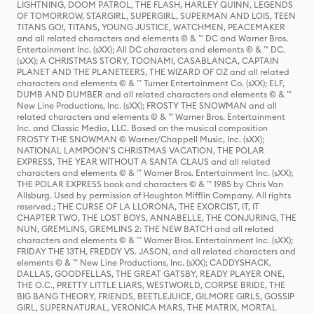
LIGHTNING, DOOM PATROL, THE FLASH, HARLEY QUINN, LEGENDS
OF TOMORROW, STARGIRL, SUPERGIRL, SUPERMAN AND LOIS, TEEN
TITANS GO!, TITANS, YOUNG JUSTICE, WATCHMEN, PEACEMAKER
and all related characters and elements © & ™ DC and Warner Bros.
Entertainment Inc. (sXX); All DC characters and elements © & ™ DC.
(sXX); A CHRISTMAS STORY, TOONAMI, CASABLANCA, CAPTAIN
PLANET AND THE PLANETEERS, THE WIZARD OF OZ and all related
characters and elements © & ™ Turner Entertainment Co. (sXX); ELF,
DUMB AND DUMBER and all related characters and elements © & ™
New Line Productions, Inc. (sXX); FROSTY THE SNOWMAN and all
related characters and elements © & ™ Warner Bros. Entertainment
Inc. and Classic Media, LLC. Based on the musical composition
FROSTY THE SNOWMAN © Warner/Chappell Music, Inc. (sXX);
NATIONAL LAMPOON'S CHRISTMAS VACATION, THE POLAR
EXPRESS, THE YEAR WITHOUT A SANTA CLAUS and all related
characters and elements © & ™ Warner Bros. Entertainment Inc. (sXX);
THE POLAR EXPRESS book and characters © & ™ 1985 by Chris Van
Allsburg. Used by permission of Houghton Mifflin Company. All rights
reserved.; THE CURSE OF LA LLORONA, THE EXORCIST, IT, IT
CHAPTER TWO, THE LOST BOYS, ANNABELLE, THE CONJURING, THE
NUN, GREMLINS, GREMLINS 2: THE NEW BATCH and all related
characters and elements © & ™ Warner Bros. Entertainment Inc. (sXX);
FRIDAY THE 13TH, FREDDY VS. JASON, and all related characters and
elements © & ™ New Line Productions, Inc. (sXX); CADDYSHACK,
DALLAS, GOODFELLAS, THE GREAT GATSBY, READY PLAYER ONE,
THE O.C., PRETTY LITTLE LIARS, WESTWORLD, CORPSE BRIDE, THE
BIG BANG THEORY, FRIENDS, BEETLEJUICE, GILMORE GIRLS, GOSSIP
GIRL, SUPERNATURAL, VERONICA MARS, THE MATRIX, MORTAL