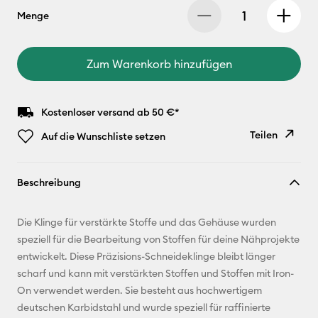
Menge
Zum Warenkorb hinzufügen
Kostenloser versand ab 50 €*
Teilen
Auf die Wunschliste setzen
Link
Beschreibung
kopieren
E-Mail-
Die Klinge für verstärkte Stoffe und das Gehäuse wurden
Adresse
speziell für die Bearbeitung von Stoffen für deine Nähprojekte
entwickelt. Diese Präzisions-Schneideklinge bleibt länger
Pinterest
scharf und kann mit verstärkten Stoffen und Stoffen mit Iron-
On verwendet werden. Sie besteht aus hochwertigem
Facebook
deutschen Karbidstahl und wurde speziell für raffinierte