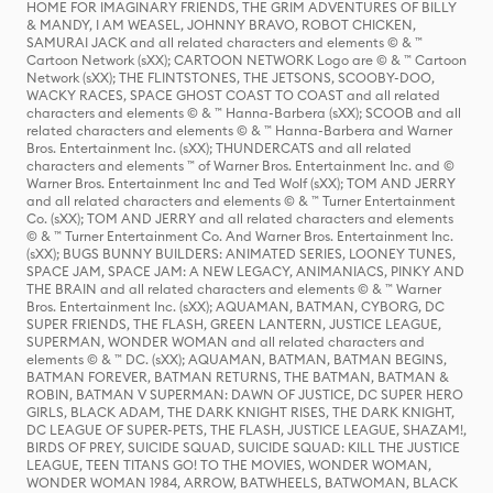
HOME FOR IMAGINARY FRIENDS, THE GRIM ADVENTURES OF BILLY
& MANDY, I AM WEASEL, JOHNNY BRAVO, ROBOT CHICKEN,
SAMURAI JACK and all related characters and elements © & ™
Cartoon Network (sXX); CARTOON NETWORK Logo are © & ™ Cartoon
Network (sXX); THE FLINTSTONES, THE JETSONS, SCOOBY-DOO,
WACKY RACES, SPACE GHOST COAST TO COAST and all related
characters and elements © & ™ Hanna-Barbera (sXX); SCOOB and all
related characters and elements © & ™ Hanna-Barbera and Warner
Bros. Entertainment Inc. (sXX); THUNDERCATS and all related
characters and elements ™ of Warner Bros. Entertainment Inc. and ©
Warner Bros. Entertainment Inc and Ted Wolf (sXX); TOM AND JERRY
and all related characters and elements © & ™ Turner Entertainment
Co. (sXX); TOM AND JERRY and all related characters and elements
© & ™ Turner Entertainment Co. And Warner Bros. Entertainment Inc.
(sXX); BUGS BUNNY BUILDERS: ANIMATED SERIES, LOONEY TUNES,
SPACE JAM, SPACE JAM: A NEW LEGACY, ANIMANIACS, PINKY AND
THE BRAIN and all related characters and elements © & ™ Warner
Bros. Entertainment Inc. (sXX); AQUAMAN, BATMAN, CYBORG, DC
SUPER FRIENDS, THE FLASH, GREEN LANTERN, JUSTICE LEAGUE,
SUPERMAN, WONDER WOMAN and all related characters and
elements © & ™ DC. (sXX); AQUAMAN, BATMAN, BATMAN BEGINS,
BATMAN FOREVER, BATMAN RETURNS, THE BATMAN, BATMAN &
ROBIN, BATMAN V SUPERMAN: DAWN OF JUSTICE, DC SUPER HERO
GIRLS, BLACK ADAM, THE DARK KNIGHT RISES, THE DARK KNIGHT,
DC LEAGUE OF SUPER-PETS, THE FLASH, JUSTICE LEAGUE, SHAZAM!,
BIRDS OF PREY, SUICIDE SQUAD, SUICIDE SQUAD: KILL THE JUSTICE
LEAGUE, TEEN TITANS GO! TO THE MOVIES, WONDER WOMAN,
WONDER WOMAN 1984, ARROW, BATWHEELS, BATWOMAN, BLACK