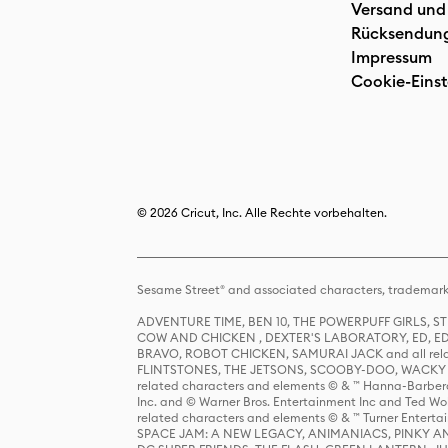
Versand und
Rücksendun
Impressum
Cookie-Einst
© 2026 Cricut, Inc. Alle Rechte vorbehalten.
Sesame Street® and associated characters, trademark
ADVENTURE TIME, BEN 10, THE POWERPUFF GIRLS,
COW AND CHICKEN , DEXTER'S LABORATORY, ED, ED
BRAVO, ROBOT CHICKEN, SAMURAI JACK and all relat
FLINTSTONES, THE JETSONS, SCOOBY-DOO, WACKY RAC
related characters and elements © & ™ Hanna-Barbera
Inc. and © Warner Bros. Entertainment Inc and Ted Wo
related characters and elements © & ™ Turner Ente
SPACE JAM: A NEW LEGACY, ANIMANIACS, PINKY AND T