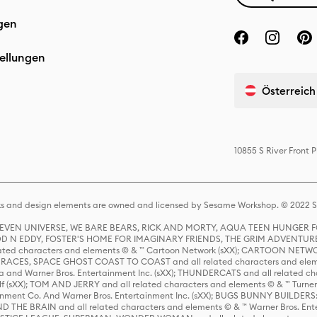
gen
ellungen
Österreich
10855 S River Front
s and design elements are owned and licensed by Sesame Workshop. © 2022 Se
 STEVEN UNIVERSE, WE BARE BEARS, RICK AND MORTY, AQUA TEEN HUNGE
D N EDDY, FOSTER'S HOME FOR IMAGINARY FRIENDS, THE GRIM ADVENTURE
ed characters and elements © & ™ Cartoon Network (sXX); CARTOON NETWOR
ES, SPACE GHOST COAST TO COAST and all related characters and elemen
 and Warner Bros. Entertainment Inc. (sXX); THUNDERCATS and all related cha
lf (sXX); TOM AND JERRY and all related characters and elements © & ™ Turne
rtainment Co. And Warner Bros. Entertainment Inc. (sXX); BUGS BUNNY BUIL
HE BRAIN and all related characters and elements © & ™ Warner Bros. En