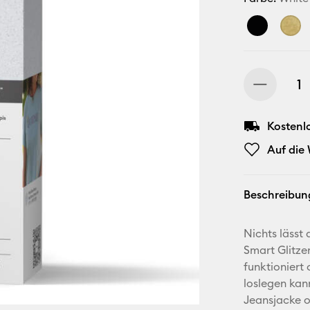
Kostenl
Auf die
Beschreibun
Nichts lässt 
Smart Glitze
funktioniert
loslegen kann
Jeansjacke o