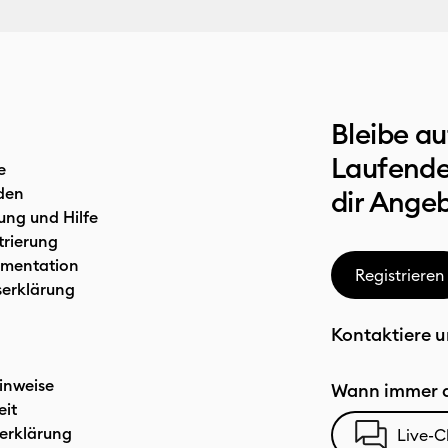
Bleibe a
Laufende
e
den
dir Ange
ung und Hilfe
trierung
mentation
Registrieren
serklärung
Kontaktiere u
inweise
Wann immer d
eit
erklärung
Live-C