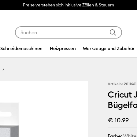
Preise verstehen sich inklusive Zöllen & Steuern
Verwende die Tab- und Shift+Tab-Tasten, um die Suche
Schneidemaschinen
Heizpressen
Werkzeuge und Zubehör
Artikelnr.
2011661
Cricut 
Bügelfo
€ 10.99
Farbe:
White