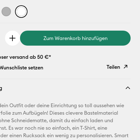
Zum Warenkorb hinzufügen
oser versand ab 50 €*
Teilen
 Wunschliste setzen
Link
g
kopieren
E-Mail-
dein Outfit oder deine Einrichtung so toll aussehen wie
Adresse
rfolie zum Aufbügeln! Dieses clevere Bastelmaterial
 ohne Schneidematte, damit du einfach laden und
Pinterest
st. Es war noch nie so einfach, ein T-Shirt, eine
der einen Rucksack ein wenig zu personalisieren. Smart