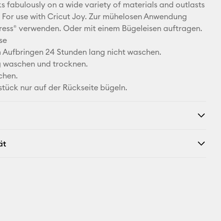
Facebook
s fabulously on a wide variety of materials and outlasts
 For use with Cricut Joy. Zur mühelosen Anwendung
X
ress® verwenden. Oder mit einem Bügeleisen auftragen.
se
Aufbringen 24 Stunden lang nicht waschen.
ig waschen und trocknen.
chen.
stück nur auf der Rückseite bügeln.
ät