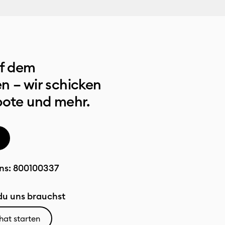
uf dem
n – wir schicken
bote und mehr.
ns:
800100337
u uns brauchst
hat starten