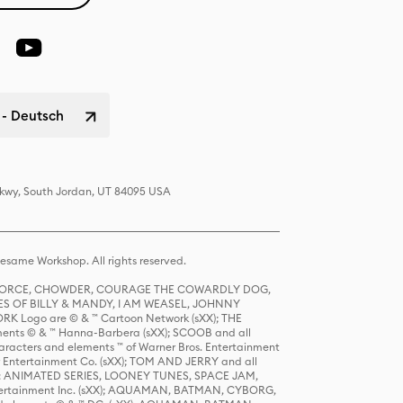
 - Deutsch
 Pkwy, South Jordan, UT 84095 USA
same Workshop. All rights reserved.
R FORCE, CHOWDER, COURAGE THE COWARDLY DOG,
S OF BILLY & MANDY, I AM WEASEL, JOHNNY
K Logo are © & ™ Cartoon Network (sXX); THE
ts © & ™ Hanna-Barbera (sXX); SCOOB and all
racters and elements ™ of Warner Bros. Entertainment
r Entertainment Co. (sXX); TOM AND JERRY and all
DERS: ANIMATED SERIES, LOONEY TUNES, SPACE JAM,
tertainment Inc. (sXX); AQUAMAN, BATMAN, CYBORG,