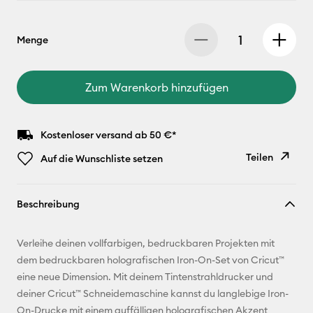
Menge
Zum Warenkorb hinzufügen
Kostenloser versand ab 50 €*
Teilen
Auf die Wunschliste setzen
Link
Beschreibung
kopieren
E-Mail-
Verleihe deinen vollfarbigen, bedruckbaren Projekten mit
Adresse
dem bedruckbaren holografischen Iron-On-Set von Cricut™
eine neue Dimension. Mit deinem Tintenstrahldrucker und
Pinterest
deiner Cricut™ Schneidemaschine kannst du langlebige Iron-
On-Drucke mit einem auffälligen holografischen Akzent