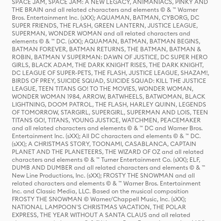
SPACE JAM, SPACE JAM: A NEW LEGACY, ANIMANIACS, PINKY AND
THE BRAIN and all related characters and elements © & ™ Warner
Bros. Entertainment Inc. (sXX); AQUAMAN, BATMAN, CYBORG, DC
SUPER FRIENDS, THE FLASH, GREEN LANTERN, JUSTICE LEAGUE,
SUPERMAN, WONDER WOMAN and all related characters and
elements © & ™ DC. (sXX); AQUAMAN, BATMAN, BATMAN BEGINS,
BATMAN FOREVER, BATMAN RETURNS, THE BATMAN, BATMAN &
ROBIN, BATMAN V SUPERMAN: DAWN OF JUSTICE, DC SUPER HERO
GIRLS, BLACK ADAM, THE DARK KNIGHT RISES, THE DARK KNIGHT,
DC LEAGUE OF SUPER-PETS, THE FLASH, JUSTICE LEAGUE, SHAZAM!,
BIRDS OF PREY, SUICIDE SQUAD, SUICIDE SQUAD: KILL THE JUSTICE
LEAGUE, TEEN TITANS GO! TO THE MOVIES, WONDER WOMAN,
WONDER WOMAN 1984, ARROW, BATWHEELS, BATWOMAN, BLACK
LIGHTNING, DOOM PATROL, THE FLASH, HARLEY QUINN, LEGENDS
OF TOMORROW, STARGIRL, SUPERGIRL, SUPERMAN AND LOIS, TEEN
TITANS GO!, TITANS, YOUNG JUSTICE, WATCHMEN, PEACEMAKER
and all related characters and elements © & ™ DC and Warner Bros.
Entertainment Inc. (sXX); All DC characters and elements © & ™ DC.
(sXX); A CHRISTMAS STORY, TOONAMI, CASABLANCA, CAPTAIN
PLANET AND THE PLANETEERS, THE WIZARD OF OZ and all related
characters and elements © & ™ Turner Entertainment Co. (sXX); ELF,
DUMB AND DUMBER and all related characters and elements © & ™
New Line Productions, Inc. (sXX); FROSTY THE SNOWMAN and all
related characters and elements © & ™ Warner Bros. Entertainment
Inc. and Classic Media, LLC. Based on the musical composition
FROSTY THE SNOWMAN © Warner/Chappell Music, Inc. (sXX);
NATIONAL LAMPOON'S CHRISTMAS VACATION, THE POLAR
EXPRESS, THE YEAR WITHOUT A SANTA CLAUS and all related