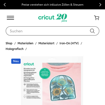
Previous
Next
Preise verstehen sich inklusive Zöllen & Steuern
Verwende die Tab- und Shift+Tab-Tasten, um die Suchergebnisse z
Shop
Materialien
Materialart
Iron-On (HTV)
Holografisch
Neu