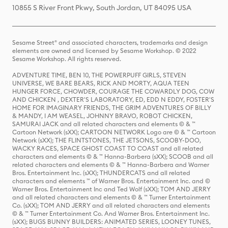
10855 S River Front Pkwy, South Jordan, UT 84095 USA
Sesame Street® and associated characters, trademarks and design
elements are owned and licensed by Sesame Workshop. © 2022
Sesame Workshop. All rights reserved.
ADVENTURE TIME, BEN 10, THE POWERPUFF GIRLS, STEVEN
UNIVERSE, WE BARE BEARS, RICK AND MORTY, AQUA TEEN
HUNGER FORCE, CHOWDER, COURAGE THE COWARDLY DOG, COW
AND CHICKEN , DEXTER'S LABORATORY, ED, EDD N EDDY, FOSTER'S
HOME FOR IMAGINARY FRIENDS, THE GRIM ADVENTURES OF BILLY
& MANDY, I AM WEASEL, JOHNNY BRAVO, ROBOT CHICKEN,
SAMURAI JACK and all related characters and elements © & ™
Cartoon Network (sXX); CARTOON NETWORK Logo are © & ™ Cartoon
Network (sXX); THE FLINTSTONES, THE JETSONS, SCOOBY-DOO,
WACKY RACES, SPACE GHOST COAST TO COAST and all related
characters and elements © & ™ Hanna-Barbera (sXX); SCOOB and all
related characters and elements © & ™ Hanna-Barbera and Warner
Bros. Entertainment Inc. (sXX); THUNDERCATS and all related
characters and elements ™ of Warner Bros. Entertainment Inc. and ©
Warner Bros. Entertainment Inc and Ted Wolf (sXX); TOM AND JERRY
and all related characters and elements © & ™ Turner Entertainment
Co. (sXX); TOM AND JERRY and all related characters and elements
© & ™ Turner Entertainment Co. And Warner Bros. Entertainment Inc.
(sXX); BUGS BUNNY BUILDERS: ANIMATED SERIES, LOONEY TUNES,