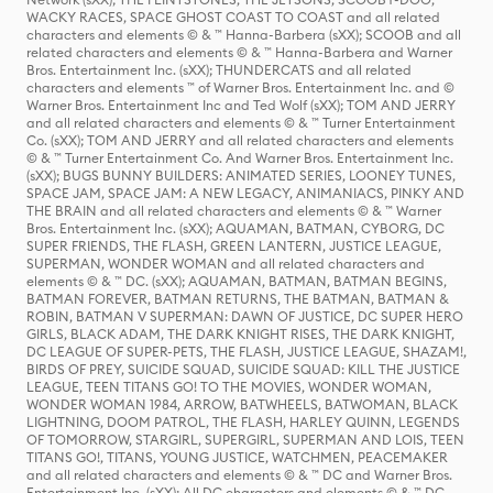
WACKY RACES, SPACE GHOST COAST TO COAST and all related
characters and elements © & ™ Hanna-Barbera (sXX); SCOOB and all
related characters and elements © & ™ Hanna-Barbera and Warner
Bros. Entertainment Inc. (sXX); THUNDERCATS and all related
characters and elements ™ of Warner Bros. Entertainment Inc. and ©
Warner Bros. Entertainment Inc and Ted Wolf (sXX); TOM AND JERRY
and all related characters and elements © & ™ Turner Entertainment
Co. (sXX); TOM AND JERRY and all related characters and elements
© & ™ Turner Entertainment Co. And Warner Bros. Entertainment Inc.
(sXX); BUGS BUNNY BUILDERS: ANIMATED SERIES, LOONEY TUNES,
SPACE JAM, SPACE JAM: A NEW LEGACY, ANIMANIACS, PINKY AND
THE BRAIN and all related characters and elements © & ™ Warner
Bros. Entertainment Inc. (sXX); AQUAMAN, BATMAN, CYBORG, DC
SUPER FRIENDS, THE FLASH, GREEN LANTERN, JUSTICE LEAGUE,
SUPERMAN, WONDER WOMAN and all related characters and
elements © & ™ DC. (sXX); AQUAMAN, BATMAN, BATMAN BEGINS,
BATMAN FOREVER, BATMAN RETURNS, THE BATMAN, BATMAN &
ROBIN, BATMAN V SUPERMAN: DAWN OF JUSTICE, DC SUPER HERO
GIRLS, BLACK ADAM, THE DARK KNIGHT RISES, THE DARK KNIGHT,
DC LEAGUE OF SUPER-PETS, THE FLASH, JUSTICE LEAGUE, SHAZAM!,
BIRDS OF PREY, SUICIDE SQUAD, SUICIDE SQUAD: KILL THE JUSTICE
LEAGUE, TEEN TITANS GO! TO THE MOVIES, WONDER WOMAN,
WONDER WOMAN 1984, ARROW, BATWHEELS, BATWOMAN, BLACK
LIGHTNING, DOOM PATROL, THE FLASH, HARLEY QUINN, LEGENDS
OF TOMORROW, STARGIRL, SUPERGIRL, SUPERMAN AND LOIS, TEEN
TITANS GO!, TITANS, YOUNG JUSTICE, WATCHMEN, PEACEMAKER
and all related characters and elements © & ™ DC and Warner Bros.
Entertainment Inc. (sXX); All DC characters and elements © & ™ DC.