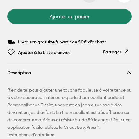
Ajouter au panier
Livraison gratuite à partir de 50€ d'achat*
Partager
Ajouter à la Liste d'envies
Copier le
Description
lien
E-mail
Rien de tel pour ajouter une touche fabuleuse à votre tenue ou
à votre décoration intérieure que le thermocollant pailleté !
Pinterest
Personnaliser un T-shirt, une veste en jean ou un sac à dos
devient un jeu d'enfant. Le thermocollant est très efficace sur
Facebook
de nombreux matériaux et résiste à + de 50 lavages ! Pour une
application facile, utilisez la Cricut EasyPress™.
X
Instructions d'entretien: