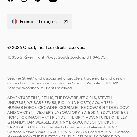
France - français
© 2026 Cricut, Inc. Tous droits réservés.
10855 S River Front Pkwy, South Jordan, UT 84095
Sesame Street® and associated characters, trademarks and design
elements are owned and licensed by Sesame Workshop. © 2022
Sesame Workshop. All rights reserved.
ADVENTURE TIME, BEN 10, THE POWERPUFF GIRLS, STEVEN
UNIVERSE, WE BARE BEARS, RICK AND MORTY, AQUA TEEN
HUNGER FORCE, CHOWDER, COURAGE THE COWARDLY DOG, COW
AND CHICKEN , DEXTER'S LABORATORY, ED, EDD N EDDY, FOSTER'S
HOME FOR IMAGINARY FRIENDS, THE GRIM ADVENTURES OF BILLY
& MANDY, I AM WEASEL, JOHNNY BRAVO, ROBOT CHICKEN,
SAMURAI JACK and all related characters and elements © & ™
Cartoon Network (sXX); CARTOON NETWORK Logo are © & ™ Cartoon
Network (sXX); THE FLINTSTONES, THE JETSONS, SCOOBY-DOO,