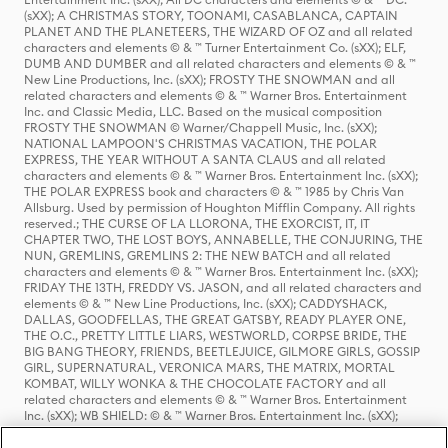
(sXX); A CHRISTMAS STORY, TOONAMI, CASABLANCA, CAPTAIN
PLANET AND THE PLANETEERS, THE WIZARD OF OZ and all related
characters and elements © & ™ Turner Entertainment Co. (sXX); ELF,
DUMB AND DUMBER and all related characters and elements © & ™
New Line Productions, Inc. (sXX); FROSTY THE SNOWMAN and all
related characters and elements © & ™ Warner Bros. Entertainment
Inc. and Classic Media, LLC. Based on the musical composition
FROSTY THE SNOWMAN © Warner/Chappell Music, Inc. (sXX);
NATIONAL LAMPOON'S CHRISTMAS VACATION, THE POLAR
EXPRESS, THE YEAR WITHOUT A SANTA CLAUS and all related
characters and elements © & ™ Warner Bros. Entertainment Inc. (sXX);
THE POLAR EXPRESS book and characters © & ™ 1985 by Chris Van
Allsburg. Used by permission of Houghton Mifflin Company. All rights
reserved.; THE CURSE OF LA LLORONA, THE EXORCIST, IT, IT
CHAPTER TWO, THE LOST BOYS, ANNABELLE, THE CONJURING, THE
NUN, GREMLINS, GREMLINS 2: THE NEW BATCH and all related
characters and elements © & ™ Warner Bros. Entertainment Inc. (sXX);
FRIDAY THE 13TH, FREDDY VS. JASON, and all related characters and
elements © & ™ New Line Productions, Inc. (sXX); CADDYSHACK,
DALLAS, GOODFELLAS, THE GREAT GATSBY, READY PLAYER ONE,
THE O.C., PRETTY LITTLE LIARS, WESTWORLD, CORPSE BRIDE, THE
BIG BANG THEORY, FRIENDS, BEETLEJUICE, GILMORE GIRLS, GOSSIP
GIRL, SUPERNATURAL, VERONICA MARS, THE MATRIX, MORTAL
KOMBAT, WILLY WONKA & THE CHOCOLATE FACTORY and all
related characters and elements © & ™ Warner Bros. Entertainment
Inc. (sXX); WB SHIELD: © & ™ Warner Bros. Entertainment Inc. (sXX);
HOUSE OF THE DRAGON, GAME OF THRONES, and all related
characters and elements © & ™ Home Box Office, Inc. (sXX); CHILLING