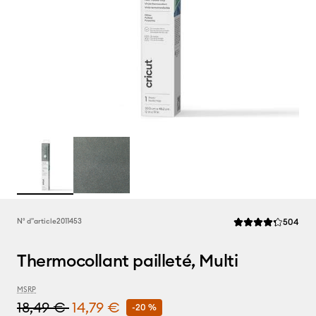
Rev
N° d''article
2011453
504
La note moyenne de
Thermocollant pailleté, Multi
MSRP
18,49 €
14,79 €
-20 %