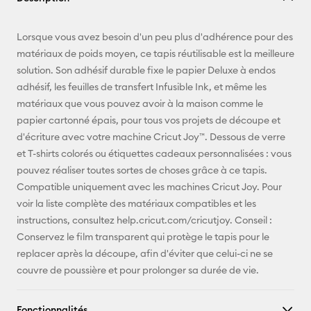
E-mail
Lorsque vous avez besoin d'un peu plus d'adhérence pour des
matériaux de poids moyen, ce tapis réutilisable est la meilleure
Pinterest
solution. Son adhésif durable fixe le papier Deluxe à endos
adhésif, les feuilles de transfert Infusible Ink, et même les
Facebook
matériaux que vous pouvez avoir à la maison comme le
papier cartonné épais, pour tous vos projets de découpe et
X
d'écriture avec votre machine Cricut Joy™. Dessous de verre
et T-shirts colorés ou étiquettes cadeaux personnalisées : vous
pouvez réaliser toutes sortes de choses grâce à ce tapis.
Compatible uniquement avec les machines Cricut Joy. Pour
voir la liste complète des matériaux compatibles et les
instructions, consultez help.cricut.com/cricutjoy. Conseil :
Conservez le film transparent qui protège le tapis pour le
replacer après la découpe, afin d'éviter que celui-ci ne se
couvre de poussière et pour prolonger sa durée de vie.
Fonctionnalités