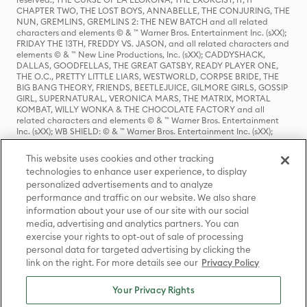
CHAPTER TWO, THE LOST BOYS, ANNABELLE, THE CONJURING, THE
NUN, GREMLINS, GREMLINS 2: THE NEW BATCH and all related
characters and elements © & ™ Warner Bros. Entertainment Inc. (sXX);
FRIDAY THE 13TH, FREDDY VS. JASON, and all related characters and
elements © & ™ New Line Productions, Inc. (sXX); CADDYSHACK,
DALLAS, GOODFELLAS, THE GREAT GATSBY, READY PLAYER ONE,
THE O.C., PRETTY LITTLE LIARS, WESTWORLD, CORPSE BRIDE, THE
BIG BANG THEORY, FRIENDS, BEETLEJUICE, GILMORE GIRLS, GOSSIP
GIRL, SUPERNATURAL, VERONICA MARS, THE MATRIX, MORTAL
KOMBAT, WILLY WONKA & THE CHOCOLATE FACTORY and all
related characters and elements © & ™ Warner Bros. Entertainment
Inc. (sXX); WB SHIELD: © & ™ Warner Bros. Entertainment Inc. (sXX);
HOUSE OF THE DRAGON, GAME OF THRONES, and all related
characters and elements © & ™ Home Box Office, Inc. (sXX); CHILLING
This website uses cookies and other tracking
ADVENTURES OF SABRINA, RIVERDALE © & ™ Warner Bros.
technologies to enhance user experience, to display
Entertainment Inc. Archie Comics and all related characters and
personalized advertisements and to analyze
elements © & ™ Archie Comic Publications, Inc. Used with permission.
(sXX); SEINFELD and all related characters and elements © & ™ Castle
performance and traffic on our website. We also share
Rock Entertainment. (sXX); TED LASSO © & ™ Warner Bros.
information about your use of our site with our social
Entertainment Inc. & Universal Television LLC (sXX); THE HOBBIT: AN
media, advertising and analytics partners. You can
UNEXPECTED JOURNEY, THE HOBBIT: THE DESOLATION OF SMAUG,
exercise your rights to opt-out of sale of processing
THE HOBBIT: THE BATTLE OF THE FIVE ARMIES, THE LORD OF THE
personal data for targeted advertising by clicking the
RINGS: THE FELLOWSHIP OF THE RING, THE LORD OF THE RINGS: THE
link on the right. For more details see our
Privacy Policy
TWO TOWERS, THE LORD OF THE RINGS: THE RETURN OF THE KING
and the names of the characters, items, events and places therein are
TM of The Saul Zaentz Company d/b/a Middle-earth Enterprises
Your Privacy Rights
under license to New Line Productions, Inc. (sXX), © Warner Bros.
Entertainment Inc. All rights reserved; WHERE THE WILD THINGS ARE