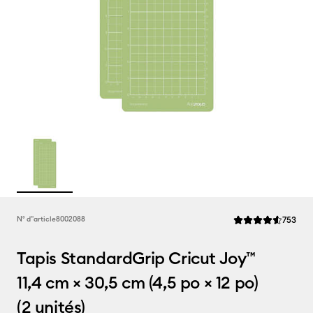
Rev
N° d''article
8002088
753
La note moyenne de
Tapis StandardGrip Cricut Joy™
11,4 cm × 30,5 cm (4,5 po × 12 po)
(2 unités)