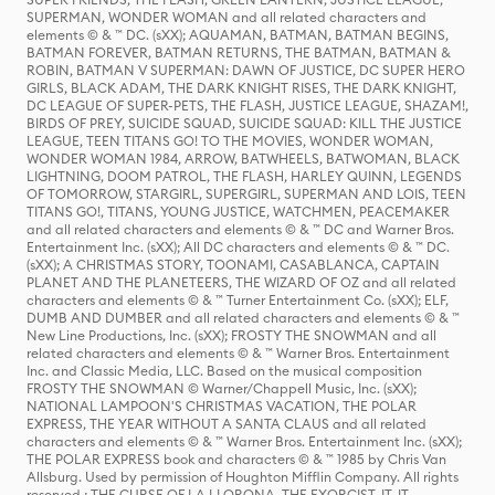
SUPERMAN, WONDER WOMAN and all related characters and
elements © & ™ DC. (sXX); AQUAMAN, BATMAN, BATMAN BEGINS,
BATMAN FOREVER, BATMAN RETURNS, THE BATMAN, BATMAN &
ROBIN, BATMAN V SUPERMAN: DAWN OF JUSTICE, DC SUPER HERO
GIRLS, BLACK ADAM, THE DARK KNIGHT RISES, THE DARK KNIGHT,
DC LEAGUE OF SUPER-PETS, THE FLASH, JUSTICE LEAGUE, SHAZAM!,
BIRDS OF PREY, SUICIDE SQUAD, SUICIDE SQUAD: KILL THE JUSTICE
LEAGUE, TEEN TITANS GO! TO THE MOVIES, WONDER WOMAN,
WONDER WOMAN 1984, ARROW, BATWHEELS, BATWOMAN, BLACK
LIGHTNING, DOOM PATROL, THE FLASH, HARLEY QUINN, LEGENDS
OF TOMORROW, STARGIRL, SUPERGIRL, SUPERMAN AND LOIS, TEEN
TITANS GO!, TITANS, YOUNG JUSTICE, WATCHMEN, PEACEMAKER
and all related characters and elements © & ™ DC and Warner Bros.
Entertainment Inc. (sXX); All DC characters and elements © & ™ DC.
(sXX); A CHRISTMAS STORY, TOONAMI, CASABLANCA, CAPTAIN
PLANET AND THE PLANETEERS, THE WIZARD OF OZ and all related
characters and elements © & ™ Turner Entertainment Co. (sXX); ELF,
DUMB AND DUMBER and all related characters and elements © & ™
New Line Productions, Inc. (sXX); FROSTY THE SNOWMAN and all
related characters and elements © & ™ Warner Bros. Entertainment
Inc. and Classic Media, LLC. Based on the musical composition
FROSTY THE SNOWMAN © Warner/Chappell Music, Inc. (sXX);
NATIONAL LAMPOON'S CHRISTMAS VACATION, THE POLAR
EXPRESS, THE YEAR WITHOUT A SANTA CLAUS and all related
characters and elements © & ™ Warner Bros. Entertainment Inc. (sXX);
THE POLAR EXPRESS book and characters © & ™ 1985 by Chris Van
Allsburg. Used by permission of Houghton Mifflin Company. All rights
reserved.; THE CURSE OF LA LLORONA, THE EXORCIST, IT, IT