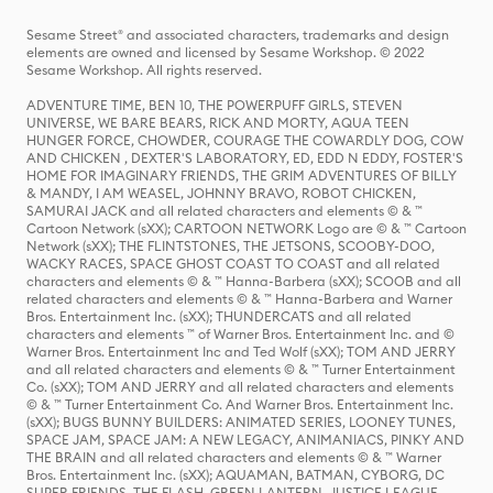
Sesame Street® and associated characters, trademarks and design
elements are owned and licensed by Sesame Workshop. © 2022
Sesame Workshop. All rights reserved.
ADVENTURE TIME, BEN 10, THE POWERPUFF GIRLS, STEVEN
UNIVERSE, WE BARE BEARS, RICK AND MORTY, AQUA TEEN
HUNGER FORCE, CHOWDER, COURAGE THE COWARDLY DOG, COW
AND CHICKEN , DEXTER'S LABORATORY, ED, EDD N EDDY, FOSTER'S
HOME FOR IMAGINARY FRIENDS, THE GRIM ADVENTURES OF BILLY
& MANDY, I AM WEASEL, JOHNNY BRAVO, ROBOT CHICKEN,
SAMURAI JACK and all related characters and elements © & ™
Cartoon Network (sXX); CARTOON NETWORK Logo are © & ™ Cartoon
Network (sXX); THE FLINTSTONES, THE JETSONS, SCOOBY-DOO,
WACKY RACES, SPACE GHOST COAST TO COAST and all related
characters and elements © & ™ Hanna-Barbera (sXX); SCOOB and all
related characters and elements © & ™ Hanna-Barbera and Warner
Bros. Entertainment Inc. (sXX); THUNDERCATS and all related
characters and elements ™ of Warner Bros. Entertainment Inc. and ©
Warner Bros. Entertainment Inc and Ted Wolf (sXX); TOM AND JERRY
and all related characters and elements © & ™ Turner Entertainment
Co. (sXX); TOM AND JERRY and all related characters and elements
© & ™ Turner Entertainment Co. And Warner Bros. Entertainment Inc.
(sXX); BUGS BUNNY BUILDERS: ANIMATED SERIES, LOONEY TUNES,
SPACE JAM, SPACE JAM: A NEW LEGACY, ANIMANIACS, PINKY AND
THE BRAIN and all related characters and elements © & ™ Warner
Bros. Entertainment Inc. (sXX); AQUAMAN, BATMAN, CYBORG, DC
SUPER FRIENDS, THE FLASH, GREEN LANTERN, JUSTICE LEAGUE,