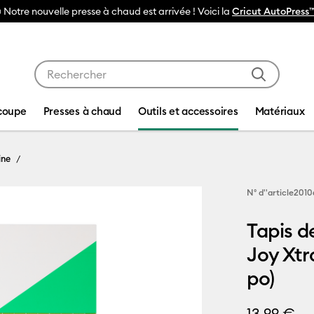
 est arrivée ! Voici la
Cricut AutoPress™ 2
Utilisez les touches Tab et Shift plus pour naviguer da
coupe
Presses à chaud
Outils et accessoires
Matériaux
ine
N° d''article
2010
Tapis d
Joy Xtr
po)
13,99 €