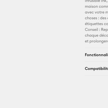
Infusible In
maison comme
avec votre m
choses : des 
étiquettes ca
Conseil : Rep
chaque décou
et prolongera
Fonctionnali
Compatibilit