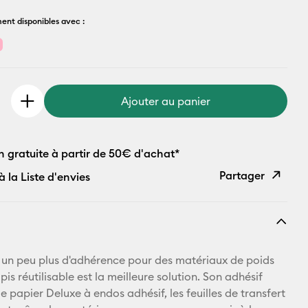
ent disponibles avec :
Ajouter au panier
n gratuite à partir de 50€ d'achat*
Partager
à la Liste d'envies
Copier le
lien
E-mail
ut un peu plus d'adhérence pour des matériaux de poids
is réutilisable est la meilleure solution. Son adhésif
Pinterest
le papier Deluxe à endos adhésif, les feuilles de transfert