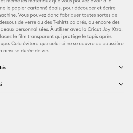
k, et même les matériaux que vous pouvez avoir à la
Facebook
 le papier cartonné épais, pour découper et écrire
achine. Vous pouvez donc fabriquer toutes sortes de
X
dessous de verre ou des T-shirts colorés, ou encore des
deaux personnalisées. À utiliser avec la Cricut Joy Xtra.
lacez le film transparent qui protège le tapis après
pe. Cela évitera que celui-ci ne se couvre de poussière
 ainsi sa durée de vie.
tés
é