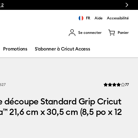
Next
FR
Aide
Accessibilité
Se connecter
Panier
ns les résultats de recherche.
Promotions
S'abonner à Cricut Access
Revi
627
77
La note moyenne de
e découpe Standard Grip Cricut
a™ 21,6 cm x 30,5 cm (8,5 po x 12