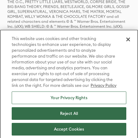
THE O.C., PRETTY LITTLE LIARS, WESTWORLD, CORPSE BRIDE, THE
BIG BANG THEORY, FRIENDS, BEETLEJUICE, GILMORE GIRLS, GOSSIP
GIRL, SUPERNATURAL, VERONICA MARS, THE MATRIX, MORTAL
KOMBAT, WILLY WONKA & THE CHOCOLATE FACTORY and all
related characters and elements © & ™ Warner Bros. Entertainment
Inc. (sXX); WB SHIELD: © & ™ Warner Bros. Entertainment Inc. (sXX);
HOUSE OF THE DRAGON, GAME OF THRONES, and all related
characters and elements © & ™ Home Box Office, Inc. (sXX); CHILLING
This website uses cookies and other tracking
ADVENTURES OF SABRINA, RIVERDALE © & ™ Warner Bros.
technologies to enhance user experience, to display
Entertainment Inc. Archie Comics and all related characters and
personalized advertisements and to analyze
elements © & ™ Archie Comic Publications, Inc. Used with permission.
(sXX); SEINFELD and all related characters and elements © & ™ Castle
performance and traffic on our website. We also share
Rock Entertainment. (sXX); TED LASSO © & ™ Warner Bros.
information about your use of our site with our social
Entertainment Inc. & Universal Television LLC (sXX); THE HOBBIT: AN
media, advertising and analytics partners. You can
UNEXPECTED JOURNEY, THE HOBBIT: THE DESOLATION OF SMAUG,
exercise your rights to opt-out of sale of processing
THE HOBBIT: THE BATTLE OF THE FIVE ARMIES, THE LORD OF THE
personal data for targeted advertising by clicking the
RINGS: THE FELLOWSHIP OF THE RING, THE LORD OF THE RINGS: THE
link on the right. For more details see our
Privacy Policy
TWO TOWERS, THE LORD OF THE RINGS: THE RETURN OF THE KING
and the names of the characters, items, events and places therein are
TM of The Saul Zaentz Company d/b/a Middle-earth Enterprises
Your Privacy Rights
under license to New Line Productions, Inc. (sXX), © Warner Bros.
Entertainment Inc. All rights reserved; WHERE THE WILD THINGS ARE
and all related characters and elements © Warner Bros.
Reject All
Entertainment Inc. (sXX); WIZARDING WORLD and all related
trademarks, characters, names, and indicia are © & ™ Warner Bros.
Entertainment Inc. (sXX); © Warner Bros. Entertainment Inc. All rights
Accept Cookies
reserved.