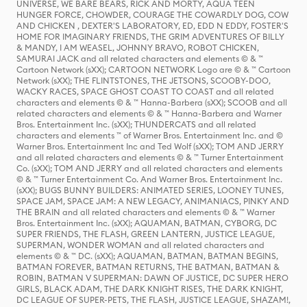
UNIVERSE, WE BARE BEARS, RICK AND MORTY, AQUA TEEN
HUNGER FORCE, CHOWDER, COURAGE THE COWARDLY DOG, COW
AND CHICKEN , DEXTER'S LABORATORY, ED, EDD N EDDY, FOSTER'S
HOME FOR IMAGINARY FRIENDS, THE GRIM ADVENTURES OF BILLY
& MANDY, I AM WEASEL, JOHNNY BRAVO, ROBOT CHICKEN,
SAMURAI JACK and all related characters and elements © & ™
Cartoon Network (sXX); CARTOON NETWORK Logo are © & ™ Cartoon
Network (sXX); THE FLINTSTONES, THE JETSONS, SCOOBY-DOO,
WACKY RACES, SPACE GHOST COAST TO COAST and all related
characters and elements © & ™ Hanna-Barbera (sXX); SCOOB and all
related characters and elements © & ™ Hanna-Barbera and Warner
Bros. Entertainment Inc. (sXX); THUNDERCATS and all related
characters and elements ™ of Warner Bros. Entertainment Inc. and ©
Warner Bros. Entertainment Inc and Ted Wolf (sXX); TOM AND JERRY
and all related characters and elements © & ™ Turner Entertainment
Co. (sXX); TOM AND JERRY and all related characters and elements
© & ™ Turner Entertainment Co. And Warner Bros. Entertainment Inc.
(sXX); BUGS BUNNY BUILDERS: ANIMATED SERIES, LOONEY TUNES,
SPACE JAM, SPACE JAM: A NEW LEGACY, ANIMANIACS, PINKY AND
THE BRAIN and all related characters and elements © & ™ Warner
Bros. Entertainment Inc. (sXX); AQUAMAN, BATMAN, CYBORG, DC
SUPER FRIENDS, THE FLASH, GREEN LANTERN, JUSTICE LEAGUE,
SUPERMAN, WONDER WOMAN and all related characters and
elements © & ™ DC. (sXX); AQUAMAN, BATMAN, BATMAN BEGINS,
BATMAN FOREVER, BATMAN RETURNS, THE BATMAN, BATMAN &
ROBIN, BATMAN V SUPERMAN: DAWN OF JUSTICE, DC SUPER HERO
GIRLS, BLACK ADAM, THE DARK KNIGHT RISES, THE DARK KNIGHT,
DC LEAGUE OF SUPER-PETS, THE FLASH, JUSTICE LEAGUE, SHAZAM!,