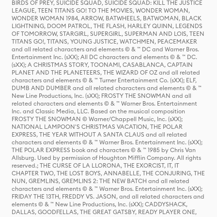
BIRDS OF PREY, SUICIDE SQUAD, SUICIDE SQUAD: KILL THE JUSTICE
LEAGUE, TEEN TITANS GO! TO THE MOVIES, WONDER WOMAN,
WONDER WOMAN 1984, ARROW, BATWHEELS, BATWOMAN, BLACK
LIGHTNING, DOOM PATROL, THE FLASH, HARLEY QUINN, LEGENDS
OF TOMORROW, STARGIRL, SUPERGIRL, SUPERMAN AND LOIS, TEEN
TITANS GO!, TITANS, YOUNG JUSTICE, WATCHMEN, PEACEMAKER
and all related characters and elements © & ™ DC and Warner Bros.
Entertainment Inc. (sXX); All DC characters and elements © & ™ DC.
(sXX); A CHRISTMAS STORY, TOONAMI, CASABLANCA, CAPTAIN
PLANET AND THE PLANETEERS, THE WIZARD OF OZ and all related
characters and elements © & ™ Turner Entertainment Co. (sXX); ELF,
DUMB AND DUMBER and all related characters and elements © & ™
New Line Productions, Inc. (sXX); FROSTY THE SNOWMAN and all
related characters and elements © & ™ Warner Bros. Entertainment
Inc. and Classic Media, LLC. Based on the musical composition
FROSTY THE SNOWMAN © Warner/Chappell Music, Inc. (sXX);
NATIONAL LAMPOON'S CHRISTMAS VACATION, THE POLAR
EXPRESS, THE YEAR WITHOUT A SANTA CLAUS and all related
characters and elements © & ™ Warner Bros. Entertainment Inc. (sXX);
THE POLAR EXPRESS book and characters © & ™ 1985 by Chris Van
Allsburg. Used by permission of Houghton Mifflin Company. All rights
reserved.; THE CURSE OF LA LLORONA, THE EXORCIST, IT, IT
CHAPTER TWO, THE LOST BOYS, ANNABELLE, THE CONJURING, THE
NUN, GREMLINS, GREMLINS 2: THE NEW BATCH and all related
characters and elements © & ™ Warner Bros. Entertainment Inc. (sXX);
FRIDAY THE 13TH, FREDDY VS. JASON, and all related characters and
elements © & ™ New Line Productions, Inc. (sXX); CADDYSHACK,
DALLAS, GOODFELLAS, THE GREAT GATSBY, READY PLAYER ONE,