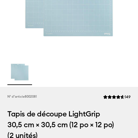
Rev
N° d''article
8002081
149
La note moyenne de
Tapis de découpe LightGrip
30,5 cm × 30,5 cm (12 po × 12 po)
(2 unités)