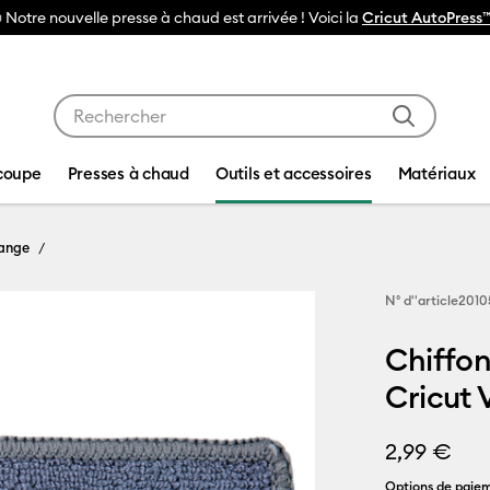
tre nouvelle presse à chaud est arrivée ! Voici la
Cricut AutoPress™ 2
Utilisez les touches Tab et Shift plus pour naviguer da
coupe
Presses à chaud
Outils et accessoires
Matériaux
hange
N° d''article
2010
Chiffo
Cricut 
2,99 €
Options de paiem