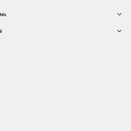
X
tés
é