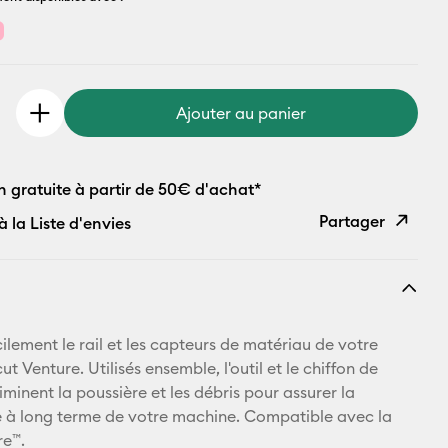
Ajouter au panier
n gratuite à partir de 50€ d'achat*
Partager
à la Liste d'envies
Copier le
lien
E-mail
ilement le rail et les capteurs de matériau de votre
t Venture. Utilisés ensemble, l'outil et le chiffon de
Pinterest
minent la poussière et les débris pour assurer la
 à long terme de votre machine. Compatible avec la
Facebook
re™.