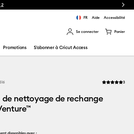
Next
FR
Aide
Accessibilité
Se connecter
Panier
ns les résultats de recherche.
Promotions
S'abonner à Cricut Access
Revi
516
3
La note moyenne d
n de nettoyage de rechange
Venture™
ent disponibles avec :