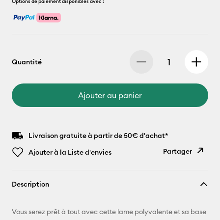
Options de paiement disponibles avec :
Quantité
Ajouter au panier
Livraison gratuite à partir de 50€ d'achat*
Partager
Ajouter à la Liste d'envies
Copier le
Description
lien
E-mail
Vous serez prêt à tout avec cette lame polyvalente et sa base