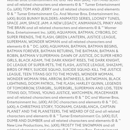
and all related characters and elements © & ™ Turner Entertainment
Co. (sXX); TOM AND JERRY and all related characters and elements
© & ™ Turner Entertainment Co. And Warner Bros. Entertainment Inc.
(sXX); BUGS BUNNY BUILDERS: ANIMATED SERIES, LOONEY TUNES,
SPACE JAM, SPACE JAM: A NEW LEGACY, ANIMANIACS, PINKY AND
THE BRAIN and all related characters and elements © & ™ Warner
Bros. Entertainment Inc. (sXX); AQUAMAN, BATMAN, CYBORG, DC
SUPER FRIENDS, THE FLASH, GREEN LANTERN, JUSTICE LEAGUE,
SUPERMAN, WONDER WOMAN and all related characters and
elements © & ™ DC. (sXX); AQUAMAN, BATMAN, BATMAN BEGINS,
BATMAN FOREVER, BATMAN RETURNS, THE BATMAN, BATMAN &
ROBIN, BATMAN V SUPERMAN: DAWN OF JUSTICE, DC SUPER HERO
GIRLS, BLACK ADAM, THE DARK KNIGHT RISES, THE DARK KNIGHT,
DC LEAGUE OF SUPER-PETS, THE FLASH, JUSTICE LEAGUE, SHAZAM!,
BIRDS OF PREY, SUICIDE SQUAD, SUICIDE SQUAD: KILL THE JUSTICE
LEAGUE, TEEN TITANS GO! TO THE MOVIES, WONDER WOMAN,
WONDER WOMAN 1984, ARROW, BATWHEELS, BATWOMAN, BLACK
LIGHTNING, DOOM PATROL, THE FLASH, HARLEY QUINN, LEGENDS
OF TOMORROW, STARGIRL, SUPERGIRL, SUPERMAN AND LOIS, TEEN
TITANS GO!, TITANS, YOUNG JUSTICE, WATCHMEN, PEACEMAKER
and all related characters and elements © & ™ DC and Warner Bros.
Entertainment Inc. (sXX); All DC characters and elements © & ™ DC.
(sXX); A CHRISTMAS STORY, TOONAMI, CASABLANCA, CAPTAIN
PLANET AND THE PLANETEERS, THE WIZARD OF OZ and all related
characters and elements © & ™ Turner Entertainment Co. (sXX); ELF,
DUMB AND DUMBER and all related characters and elements © & ™
New Line Productions, Inc. (sXX); FROSTY THE SNOWMAN and all
related characters and elements © & ™ Warner Bros. Entertainment