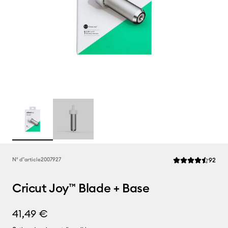
Rev
N° d''article
2007927
92
La note moyenne d
Cricut Joy™ Blade + Base
41,49 €