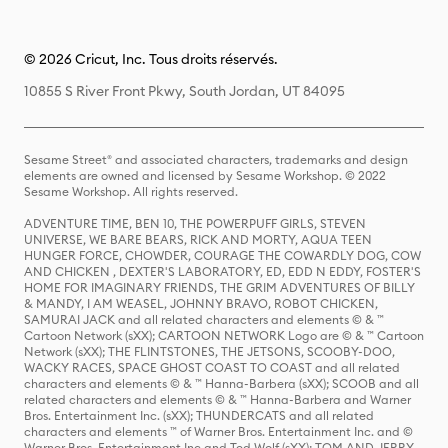
© 2026 Cricut, Inc. Tous droits réservés.
10855 S River Front Pkwy, South Jordan, UT 84095
Sesame Street® and associated characters, trademarks and design
elements are owned and licensed by Sesame Workshop. © 2022
Sesame Workshop. All rights reserved.
ADVENTURE TIME, BEN 10, THE POWERPUFF GIRLS, STEVEN
UNIVERSE, WE BARE BEARS, RICK AND MORTY, AQUA TEEN
HUNGER FORCE, CHOWDER, COURAGE THE COWARDLY DOG, COW
AND CHICKEN , DEXTER'S LABORATORY, ED, EDD N EDDY, FOSTER'S
HOME FOR IMAGINARY FRIENDS, THE GRIM ADVENTURES OF BILLY
& MANDY, I AM WEASEL, JOHNNY BRAVO, ROBOT CHICKEN,
SAMURAI JACK and all related characters and elements © & ™
Cartoon Network (sXX); CARTOON NETWORK Logo are © & ™ Cartoon
Network (sXX); THE FLINTSTONES, THE JETSONS, SCOOBY-DOO,
WACKY RACES, SPACE GHOST COAST TO COAST and all related
characters and elements © & ™ Hanna-Barbera (sXX); SCOOB and all
related characters and elements © & ™ Hanna-Barbera and Warner
Bros. Entertainment Inc. (sXX); THUNDERCATS and all related
characters and elements ™ of Warner Bros. Entertainment Inc. and ©
Warner Bros. Entertainment Inc and Ted Wolf (sXX); TOM AND JERRY