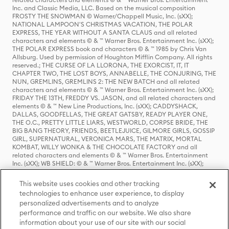
Inc. and Classic Media, LLC. Based on the musical composition
FROSTY THE SNOWMAN © Warner/Chappell Music, Inc. (sXX);
NATIONAL LAMPOON'S CHRISTMAS VACATION, THE POLAR
EXPRESS, THE YEAR WITHOUT A SANTA CLAUS and all related
characters and elements © & ™ Warner Bros. Entertainment Inc. (sXX);
THE POLAR EXPRESS book and characters © & ™ 1985 by Chris Van
Allsburg. Used by permission of Houghton Mifflin Company. All rights
reserved.; THE CURSE OF LA LLORONA, THE EXORCIST, IT, IT
CHAPTER TWO, THE LOST BOYS, ANNABELLE, THE CONJURING, THE
NUN, GREMLINS, GREMLINS 2: THE NEW BATCH and all related
characters and elements © & ™ Warner Bros. Entertainment Inc. (sXX);
FRIDAY THE 13TH, FREDDY VS. JASON, and all related characters and
elements © & ™ New Line Productions, Inc. (sXX); CADDYSHACK,
DALLAS, GOODFELLAS, THE GREAT GATSBY, READY PLAYER ONE,
THE O.C., PRETTY LITTLE LIARS, WESTWORLD, CORPSE BRIDE, THE
BIG BANG THEORY, FRIENDS, BEETLEJUICE, GILMORE GIRLS, GOSSIP
GIRL, SUPERNATURAL, VERONICA MARS, THE MATRIX, MORTAL
KOMBAT, WILLY WONKA & THE CHOCOLATE FACTORY and all
related characters and elements © & ™ Warner Bros. Entertainment
Inc. (sXX); WB SHIELD: © & ™ Warner Bros. Entertainment Inc. (sXX);
HOUSE OF THE DRAGON, GAME OF THRONES, and all related
characters and elements © & ™ Home Box Office, Inc. (sXX); CHILLING
This website uses cookies and other tracking
ADVENTURES OF SABRINA, RIVERDALE © & ™ Warner Bros.
technologies to enhance user experience, to display
Entertainment Inc. Archie Comics and all related characters and
personalized advertisements and to analyze
elements © & ™ Archie Comic Publications, Inc. Used with permission.
(sXX); SEINFELD and all related characters and elements © & ™ Castle
performance and traffic on our website. We also share
Rock Entertainment. (sXX); TED LASSO © & ™ Warner Bros.
information about your use of our site with our social
Entertainment Inc. & Universal Television LLC (sXX); THE HOBBIT: AN