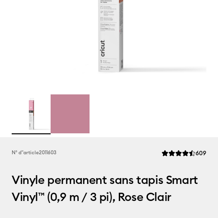
Rev
N° d''article
2011603
609
La note moyenne de
Vinyle permanent sans tapis Smart
Vinyl™ (0,9 m / 3 pi), Rose Clair