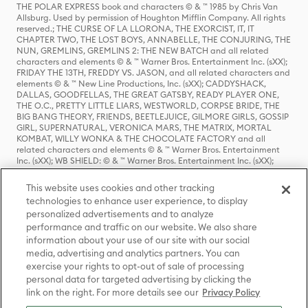
THE POLAR EXPRESS book and characters © & ™ 1985 by Chris Van
Allsburg. Used by permission of Houghton Mifflin Company. All rights
reserved.; THE CURSE OF LA LLORONA, THE EXORCIST, IT, IT
CHAPTER TWO, THE LOST BOYS, ANNABELLE, THE CONJURING, THE
NUN, GREMLINS, GREMLINS 2: THE NEW BATCH and all related
characters and elements © & ™ Warner Bros. Entertainment Inc. (sXX);
FRIDAY THE 13TH, FREDDY VS. JASON, and all related characters and
elements © & ™ New Line Productions, Inc. (sXX); CADDYSHACK,
DALLAS, GOODFELLAS, THE GREAT GATSBY, READY PLAYER ONE,
THE O.C., PRETTY LITTLE LIARS, WESTWORLD, CORPSE BRIDE, THE
BIG BANG THEORY, FRIENDS, BEETLEJUICE, GILMORE GIRLS, GOSSIP
GIRL, SUPERNATURAL, VERONICA MARS, THE MATRIX, MORTAL
KOMBAT, WILLY WONKA & THE CHOCOLATE FACTORY and all
related characters and elements © & ™ Warner Bros. Entertainment
Inc. (sXX); WB SHIELD: © & ™ Warner Bros. Entertainment Inc. (sXX);
HOUSE OF THE DRAGON, GAME OF THRONES, and all related
characters and elements © & ™ Home Box Office, Inc. (sXX); CHILLING
This website uses cookies and other tracking
ADVENTURES OF SABRINA, RIVERDALE © & ™ Warner Bros.
technologies to enhance user experience, to display
Entertainment Inc. Archie Comics and all related characters and
personalized advertisements and to analyze
elements © & ™ Archie Comic Publications, Inc. Used with permission.
(sXX); SEINFELD and all related characters and elements © & ™ Castle
performance and traffic on our website. We also share
Rock Entertainment. (sXX); TED LASSO © & ™ Warner Bros.
information about your use of our site with our social
Entertainment Inc. & Universal Television LLC (sXX); THE HOBBIT: AN
media, advertising and analytics partners. You can
UNEXPECTED JOURNEY, THE HOBBIT: THE DESOLATION OF SMAUG,
exercise your rights to opt-out of sale of processing
THE HOBBIT: THE BATTLE OF THE FIVE ARMIES, THE LORD OF THE
personal data for targeted advertising by clicking the
RINGS: THE FELLOWSHIP OF THE RING, THE LORD OF THE RINGS: THE
link on the right. For more details see our
Privacy Policy
TWO TOWERS, THE LORD OF THE RINGS: THE RETURN OF THE KING
and the names of the characters, items, events and places therein are