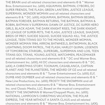
THE BRAIN and all related characters and elements © & ™ Warner
Bros. Entertainment Inc. (sXX); AQUAMAN, BATMAN, CYBORG, DC
SUPER FRIENDS, THE FLASH, GREEN LANTERN, JUSTICE LEAGUE,
SUPERMAN, WONDER WOMAN and all related characters and
elements © & ™ DC. (sXX); AQUAMAN, BATMAN, BATMAN BEGINS,
BATMAN FOREVER, BATMAN RETURNS, THE BATMAN, BATMAN &
ROBIN, BATMAN V SUPERMAN: DAWN OF JUSTICE, DC SUPER HERO
GIRLS, BLACK ADAM, THE DARK KNIGHT RISES, THE DARK KNIGHT,
DC LEAGUE OF SUPER-PETS, THE FLASH, JUSTICE LEAGUE, SHAZAM!,
BIRDS OF PREY, SUICIDE SQUAD, SUICIDE SQUAD: KILL THE JUSTICE
LEAGUE, TEEN TITANS GO! TO THE MOVIES, WONDER WOMAN,
WONDER WOMAN 1984, ARROW, BATWHEELS, BATWOMAN, BLACK
LIGHTNING, DOOM PATROL, THE FLASH, HARLEY QUINN, LEGENDS
OF TOMORROW, STARGIRL, SUPERGIRL, SUPERMAN AND LOIS, TEEN
TITANS GO!, TITANS, YOUNG JUSTICE, WATCHMEN, PEACEMAKER
and all related characters and elements © & ™ DC and Warner Bros.
Entertainment Inc. (sXX); All DC characters and elements © & ™ DC.
(sXX); A CHRISTMAS STORY, TOONAMI, CASABLANCA, CAPTAIN
PLANET AND THE PLANETEERS, THE WIZARD OF OZ and all related
characters and elements © & ™ Turner Entertainment Co. (sXX); ELF,
DUMB AND DUMBER and all related characters and elements © & ™
New Line Productions, Inc. (sXX); FROSTY THE SNOWMAN and all
related characters and elements © & ™ Warner Bros. Entertainment
Inc. and Classic Media, LLC. Based on the musical composition
FROSTY THE SNOWMAN © Warner/Chappell Music, Inc. (sXX);
NATIONAL LAMPOON'S CHRISTMAS VACATION, THE POLAR
EXPRESS, THE YEAR WITHOUT A SANTA CLAUS and all related
characters and elements © & ™ Warner Bros. Entertainment Inc. (sXX);