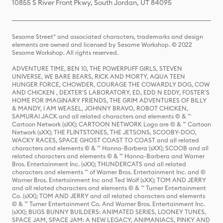
10855 S River Front Pkwy, South Jordan, UT 84095
Sesame Street® and associated characters, trademarks and design
elements are owned and licensed by Sesame Workshop. © 2022
Sesame Workshop. All rights reserved.
ADVENTURE TIME, BEN 10, THE POWERPUFF GIRLS, STEVEN
UNIVERSE, WE BARE BEARS, RICK AND MORTY, AQUA TEEN
HUNGER FORCE, CHOWDER, COURAGE THE COWARDLY DOG, COW
AND CHICKEN , DEXTER'S LABORATORY, ED, EDD N EDDY, FOSTER'S
HOME FOR IMAGINARY FRIENDS, THE GRIM ADVENTURES OF BILLY
& MANDY, I AM WEASEL, JOHNNY BRAVO, ROBOT CHICKEN,
SAMURAI JACK and all related characters and elements © & ™
Cartoon Network (sXX); CARTOON NETWORK Logo are © & ™ Cartoon
Network (sXX); THE FLINTSTONES, THE JETSONS, SCOOBY-DOO,
WACKY RACES, SPACE GHOST COAST TO COAST and all related
characters and elements © & ™ Hanna-Barbera (sXX); SCOOB and all
related characters and elements © & ™ Hanna-Barbera and Warner
Bros. Entertainment Inc. (sXX); THUNDERCATS and all related
characters and elements ™ of Warner Bros. Entertainment Inc. and ©
Warner Bros. Entertainment Inc and Ted Wolf (sXX); TOM AND JERRY
and all related characters and elements © & ™ Turner Entertainment
Co. (sXX); TOM AND JERRY and all related characters and elements
© & ™ Turner Entertainment Co. And Warner Bros. Entertainment Inc.
(sXX); BUGS BUNNY BUILDERS: ANIMATED SERIES, LOONEY TUNES,
SPACE JAM, SPACE JAM: A NEW LEGACY, ANIMANIACS, PINKY AND