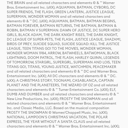
THE BRAIN and all related characters and elements © & ™ Warner
Bros. Entertainment Inc. (sXX); AQUAMAN, BATMAN, CYBORG, DC
SUPER FRIENDS, THE FLASH, GREEN LANTERN, JUSTICE LEAGUE,
SUPERMAN, WONDER WOMAN and all related characters and
elements © & ™ DC. (sXX); AQUAMAN, BATMAN, BATMAN BEGINS,
BATMAN FOREVER, BATMAN RETURNS, THE BATMAN, BATMAN &
ROBIN, BATMAN V SUPERMAN: DAWN OF JUSTICE, DC SUPER HERO
GIRLS, BLACK ADAM, THE DARK KNIGHT RISES, THE DARK KNIGHT,
DC LEAGUE OF SUPER-PETS, THE FLASH, JUSTICE LEAGUE, SHAZAM!,
BIRDS OF PREY, SUICIDE SQUAD, SUICIDE SQUAD: KILL THE JUSTICE
LEAGUE, TEEN TITANS GO! TO THE MOVIES, WONDER WOMAN,
WONDER WOMAN 1984, ARROW, BATWHEELS, BATWOMAN, BLACK
LIGHTNING, DOOM PATROL, THE FLASH, HARLEY QUINN, LEGENDS
OF TOMORROW, STARGIRL, SUPERGIRL, SUPERMAN AND LOIS, TEEN
TITANS GO!, TITANS, YOUNG JUSTICE, WATCHMEN, PEACEMAKER
and all related characters and elements © & ™ DC and Warner Bros.
Entertainment Inc. (sXX); All DC characters and elements © & ™ DC.
(sXX); A CHRISTMAS STORY, TOONAMI, CASABLANCA, CAPTAIN
PLANET AND THE PLANETEERS, THE WIZARD OF OZ and all related
characters and elements © & ™ Turner Entertainment Co. (sXX); ELF,
DUMB AND DUMBER and all related characters and elements © & ™
New Line Productions, Inc. (sXX); FROSTY THE SNOWMAN and all
related characters and elements © & ™ Warner Bros. Entertainment
Inc. and Classic Media, LLC. Based on the musical composition
FROSTY THE SNOWMAN © Warner/Chappell Music, Inc. (sXX);
NATIONAL LAMPOON'S CHRISTMAS VACATION, THE POLAR
EXPRESS, THE YEAR WITHOUT A SANTA CLAUS and all related
characters and elements © & ™ Warner Bros. Entertainment Inc. (sXX);