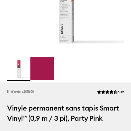
Rev
N° d''article
2011608
609
La note moyenne de
Vinyle permanent sans tapis Smart
Vinyl™ (0,9 m / 3 pi), Party Pink