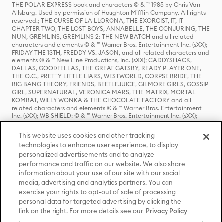
THE POLAR EXPRESS book and characters © & ™ 1985 by Chris Van
Allsburg. Used by permission of Houghton Mifflin Company. All rights
reserved.; THE CURSE OF LA LLORONA, THE EXORCIST, IT, IT
CHAPTER TWO, THE LOST BOYS, ANNABELLE, THE CONJURING, THE
NUN, GREMLINS, GREMLINS 2: THE NEW BATCH and all related
characters and elements © & ™ Warner Bros. Entertainment Inc. (sXX);
FRIDAY THE 13TH, FREDDY VS. JASON, and all related characters and
elements © & ™ New Line Productions, Inc. (sXX); CADDYSHACK,
DALLAS, GOODFELLAS, THE GREAT GATSBY, READY PLAYER ONE,
THE O.C., PRETTY LITTLE LIARS, WESTWORLD, CORPSE BRIDE, THE
BIG BANG THEORY, FRIENDS, BEETLEJUICE, GILMORE GIRLS, GOSSIP
GIRL, SUPERNATURAL, VERONICA MARS, THE MATRIX, MORTAL
KOMBAT, WILLY WONKA & THE CHOCOLATE FACTORY and all
related characters and elements © & ™ Warner Bros. Entertainment
Inc. (sXX); WB SHIELD: © & ™ Warner Bros. Entertainment Inc. (sXX);
HOUSE OF THE DRAGON, GAME OF THRONES, and all related
characters and elements © & ™ Home Box Office, Inc. (sXX); CHILLING
This website uses cookies and other tracking
ADVENTURES OF SABRINA, RIVERDALE © & ™ Warner Bros.
technologies to enhance user experience, to display
Entertainment Inc. Archie Comics and all related characters and
personalized advertisements and to analyze
elements © & ™ Archie Comic Publications, Inc. Used with permission.
(sXX); SEINFELD and all related characters and elements © & ™ Castle
performance and traffic on our website. We also share
Rock Entertainment. (sXX); TED LASSO © & ™ Warner Bros.
information about your use of our site with our social
Entertainment Inc. & Universal Television LLC (sXX); THE HOBBIT: AN
media, advertising and analytics partners. You can
UNEXPECTED JOURNEY, THE HOBBIT: THE DESOLATION OF SMAUG,
exercise your rights to opt-out of sale of processing
THE HOBBIT: THE BATTLE OF THE FIVE ARMIES, THE LORD OF THE
personal data for targeted advertising by clicking the
RINGS: THE FELLOWSHIP OF THE RING, THE LORD OF THE RINGS: THE
link on the right. For more details see our
Privacy Policy
TWO TOWERS, THE LORD OF THE RINGS: THE RETURN OF THE KING
and the names of the characters, items, events and places therein are