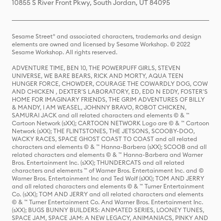
10855 S River Front Pkwy, South Jordan, UT 84095
Sesame Street® and associated characters, trademarks and design
elements are owned and licensed by Sesame Workshop. © 2022
Sesame Workshop. All rights reserved.
ADVENTURE TIME, BEN 10, THE POWERPUFF GIRLS, STEVEN
UNIVERSE, WE BARE BEARS, RICK AND MORTY, AQUA TEEN
HUNGER FORCE, CHOWDER, COURAGE THE COWARDLY DOG, COW
AND CHICKEN , DEXTER'S LABORATORY, ED, EDD N EDDY, FOSTER'S
HOME FOR IMAGINARY FRIENDS, THE GRIM ADVENTURES OF BILLY
& MANDY, I AM WEASEL, JOHNNY BRAVO, ROBOT CHICKEN,
SAMURAI JACK and all related characters and elements © & ™
Cartoon Network (sXX); CARTOON NETWORK Logo are © & ™ Cartoon
Network (sXX); THE FLINTSTONES, THE JETSONS, SCOOBY-DOO,
WACKY RACES, SPACE GHOST COAST TO COAST and all related
characters and elements © & ™ Hanna-Barbera (sXX); SCOOB and all
related characters and elements © & ™ Hanna-Barbera and Warner
Bros. Entertainment Inc. (sXX); THUNDERCATS and all related
characters and elements ™ of Warner Bros. Entertainment Inc. and ©
Warner Bros. Entertainment Inc and Ted Wolf (sXX); TOM AND JERRY
and all related characters and elements © & ™ Turner Entertainment
Co. (sXX); TOM AND JERRY and all related characters and elements
© & ™ Turner Entertainment Co. And Warner Bros. Entertainment Inc.
(sXX); BUGS BUNNY BUILDERS: ANIMATED SERIES, LOONEY TUNES,
SPACE JAM, SPACE JAM: A NEW LEGACY, ANIMANIACS, PINKY AND