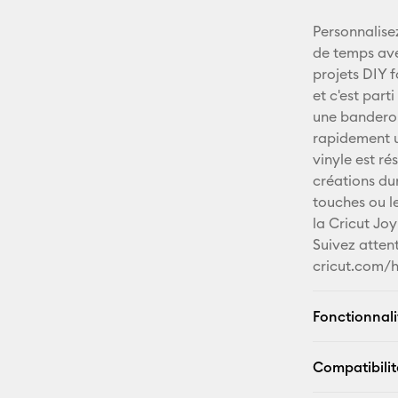
Personnalise
de temps ave
projets DIY f
et c'est part
une banderole
rapidement u
vinyle est ré
créations du
touches ou le
la Cricut Joy
Suivez attent
cricut.com/h
Fonctionnali
Compatibilit