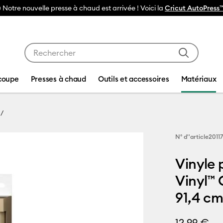
Utilisez les touches Tab et Shift plus pour naviguer da
coupe
Presses à chaud
Outils et accessoires
Matériaux
N° d''article
20117
Vinyle 
Vinyl™ 
91,4 cm
12,99 €