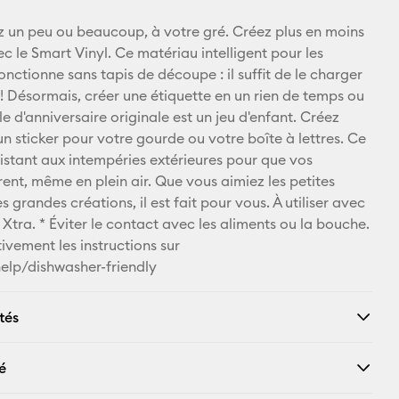
E-mail
z un peu ou beaucoup, à votre gré. Créez plus en moins
c le Smart Vinyl. Ce matériau intelligent pour les
Pinterest
onctionne sans tapis de découpe : il suffit de le charger
i ! Désormais, créer une étiquette en un rien de temps ou
Facebook
 d'anniversaire originale est un jeu d'enfant. Créez
n sticker pour votre gourde ou votre boîte à lettres. Ce
X
sistant aux intempéries extérieures pour que vos
rent, même en plein air. Que vous aimiez les petites
s grandes créations, il est fait pour vous. À utiliser avec
 Xtra. * Éviter le contact avec les aliments ou la bouche.
ivement les instructions sur
elp/dishwasher-friendly
tés
é