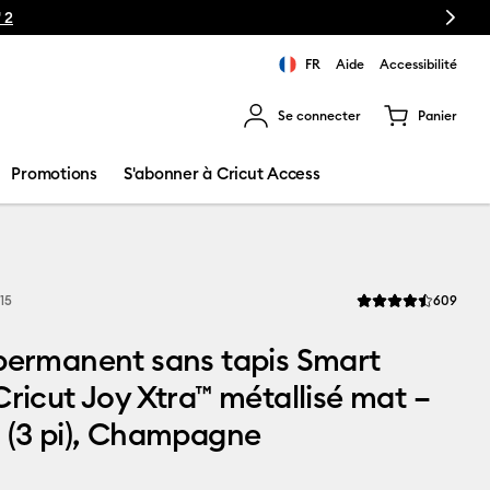
Next
🔥NOUVEAU PRIX RÉDUIT
Machines de dé
FR
Aide
Accessibilité
Se connecter
Panier
ns les résultats de recherche.
Promotions
S'abonner à Cricut Access
Revi
15
609
La note moyenne de 
permanent sans tapis Smart
Cricut Joy Xtra™ métallisé mat –
 (3 pi), Champagne