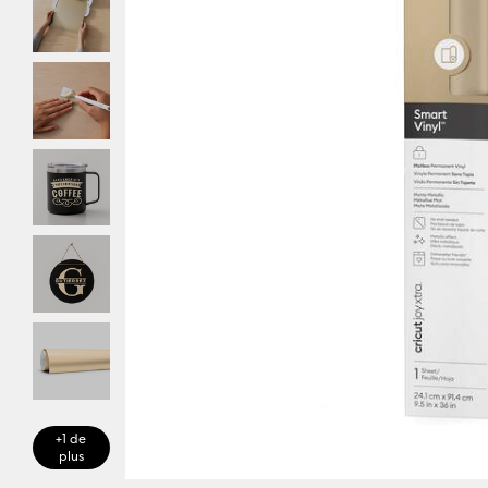
+1 de
plus