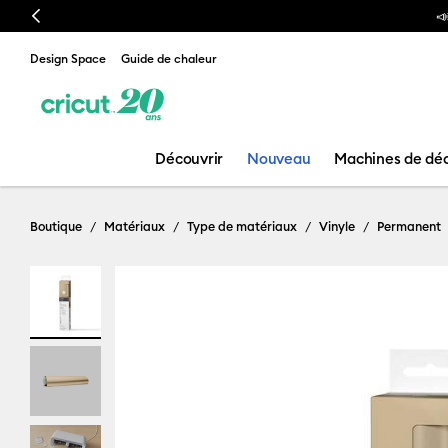
Previous
 est arrivée ! Voici la
Cricut AutoPress™ 2
Design Space
Guide de chaleur
Découvrir
Nouveau
Machines de dé
Boutique
Matériaux
Type de matériaux
Vinyle
Permanent