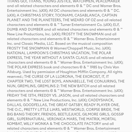
TITANS GO!, TITANS, YOUNG JUSTICE, WATCHMEN, PEACEMAKER
and all related characters and elements © & ™ DC and Warner Bros.
Entertainment Inc. (sXX); All DC characters and elements © & ™ DC.
(sXX); A CHRISTMAS STORY, TOONAMI, CASABLANCA, CAPTAIN
PLANET AND THE PLANETEERS, THE WIZARD OF OZ and all related
characters and elements © & ™ Turner Entertainment Co. (sXX); ELF,
DUMB AND DUMBER and all related characters and elements © & ™
New Line Productions, Inc. (sXX); FROSTY THE SNOWMAN and all
related characters and elements © & ™ Warner Bros. Entertainment
Inc. and Classic Media, LLC. Based on the musical composition
FROSTY THE SNOWMAN © Warner/Chappell Music, Inc. (sXX);
NATIONAL LAMPOON'S CHRISTMAS VACATION, THE POLAR
EXPRESS, THE YEAR WITHOUT A SANTA CLAUS and all related
characters and elements © & ™ Warner Bros. Entertainment Inc. (sXX);
THE POLAR EXPRESS book and characters © & ™ 1985 by Chris Van
Allsburg. Used by permission of Houghton Mifflin Company. All rights
reserved.; THE CURSE OF LA LLORONA, THE EXORCIST, IT, IT
CHAPTER TWO, THE LOST BOYS, ANNABELLE, THE CONJURING, THE
NUN, GREMLINS, GREMLINS 2: THE NEW BATCH and all related
characters and elements © & ™ Warner Bros. Entertainment Inc. (sXX);
FRIDAY THE 13TH, FREDDY VS. JASON, and all related characters and
elements © & ™ New Line Productions, Inc. (sXX); CADDYSHACK,
DALLAS, GOODFELLAS, THE GREAT GATSBY, READY PLAYER ONE,
THE O.C., PRETTY LITTLE LIARS, WESTWORLD, CORPSE BRIDE, THE
BIG BANG THEORY, FRIENDS, BEETLEJUICE, GILMORE GIRLS, GOSSIP
GIRL, SUPERNATURAL, VERONICA MARS, THE MATRIX, MORTAL
KOMBAT, WILLY WONKA & THE CHOCOLATE FACTORY and all
related characters and elements © & ™ Warner Bros. Entertainment