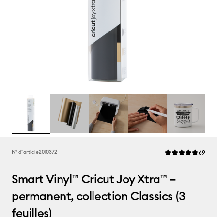
Rev
N° d''article
2010372
69
La note moyenne d
Smart Vinyl™ Cricut Joy Xtra™ –
permanent, collection Classics (3
feuilles)