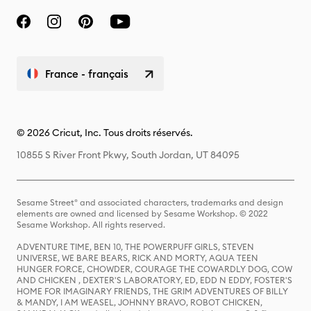
France - français
© 2026 Cricut, Inc. Tous droits réservés.
10855 S River Front Pkwy, South Jordan, UT 84095
Sesame Street® and associated characters, trademarks and design
elements are owned and licensed by Sesame Workshop. © 2022
Sesame Workshop. All rights reserved.
ADVENTURE TIME, BEN 10, THE POWERPUFF GIRLS, STEVEN
UNIVERSE, WE BARE BEARS, RICK AND MORTY, AQUA TEEN
HUNGER FORCE, CHOWDER, COURAGE THE COWARDLY DOG, COW
AND CHICKEN , DEXTER'S LABORATORY, ED, EDD N EDDY, FOSTER'S
HOME FOR IMAGINARY FRIENDS, THE GRIM ADVENTURES OF BILLY
& MANDY, I AM WEASEL, JOHNNY BRAVO, ROBOT CHICKEN,