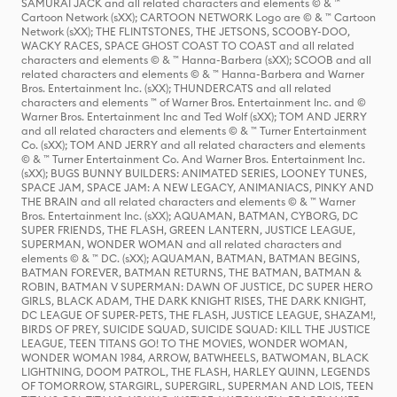
SAMURAI JACK and all related characters and elements © & ™
Cartoon Network (sXX); CARTOON NETWORK Logo are © & ™ Cartoon
Network (sXX); THE FLINTSTONES, THE JETSONS, SCOOBY-DOO,
WACKY RACES, SPACE GHOST COAST TO COAST and all related
characters and elements © & ™ Hanna-Barbera (sXX); SCOOB and all
related characters and elements © & ™ Hanna-Barbera and Warner
Bros. Entertainment Inc. (sXX); THUNDERCATS and all related
characters and elements ™ of Warner Bros. Entertainment Inc. and ©
Warner Bros. Entertainment Inc and Ted Wolf (sXX); TOM AND JERRY
and all related characters and elements © & ™ Turner Entertainment
Co. (sXX); TOM AND JERRY and all related characters and elements
© & ™ Turner Entertainment Co. And Warner Bros. Entertainment Inc.
(sXX); BUGS BUNNY BUILDERS: ANIMATED SERIES, LOONEY TUNES,
SPACE JAM, SPACE JAM: A NEW LEGACY, ANIMANIACS, PINKY AND
THE BRAIN and all related characters and elements © & ™ Warner
Bros. Entertainment Inc. (sXX); AQUAMAN, BATMAN, CYBORG, DC
SUPER FRIENDS, THE FLASH, GREEN LANTERN, JUSTICE LEAGUE,
SUPERMAN, WONDER WOMAN and all related characters and
elements © & ™ DC. (sXX); AQUAMAN, BATMAN, BATMAN BEGINS,
BATMAN FOREVER, BATMAN RETURNS, THE BATMAN, BATMAN &
ROBIN, BATMAN V SUPERMAN: DAWN OF JUSTICE, DC SUPER HERO
GIRLS, BLACK ADAM, THE DARK KNIGHT RISES, THE DARK KNIGHT,
DC LEAGUE OF SUPER-PETS, THE FLASH, JUSTICE LEAGUE, SHAZAM!,
BIRDS OF PREY, SUICIDE SQUAD, SUICIDE SQUAD: KILL THE JUSTICE
LEAGUE, TEEN TITANS GO! TO THE MOVIES, WONDER WOMAN,
WONDER WOMAN 1984, ARROW, BATWHEELS, BATWOMAN, BLACK
LIGHTNING, DOOM PATROL, THE FLASH, HARLEY QUINN, LEGENDS
OF TOMORROW, STARGIRL, SUPERGIRL, SUPERMAN AND LOIS, TEEN