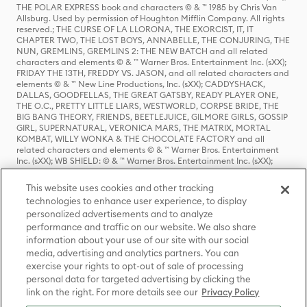
THE POLAR EXPRESS book and characters © & ™ 1985 by Chris Van
Allsburg. Used by permission of Houghton Mifflin Company. All rights
reserved.; THE CURSE OF LA LLORONA, THE EXORCIST, IT, IT
CHAPTER TWO, THE LOST BOYS, ANNABELLE, THE CONJURING, THE
NUN, GREMLINS, GREMLINS 2: THE NEW BATCH and all related
characters and elements © & ™ Warner Bros. Entertainment Inc. (sXX);
FRIDAY THE 13TH, FREDDY VS. JASON, and all related characters and
elements © & ™ New Line Productions, Inc. (sXX); CADDYSHACK,
DALLAS, GOODFELLAS, THE GREAT GATSBY, READY PLAYER ONE,
THE O.C., PRETTY LITTLE LIARS, WESTWORLD, CORPSE BRIDE, THE
BIG BANG THEORY, FRIENDS, BEETLEJUICE, GILMORE GIRLS, GOSSIP
GIRL, SUPERNATURAL, VERONICA MARS, THE MATRIX, MORTAL
KOMBAT, WILLY WONKA & THE CHOCOLATE FACTORY and all
related characters and elements © & ™ Warner Bros. Entertainment
Inc. (sXX); WB SHIELD: © & ™ Warner Bros. Entertainment Inc. (sXX);
HOUSE OF THE DRAGON, GAME OF THRONES, and all related
characters and elements © & ™ Home Box Office, Inc. (sXX); CHILLING
This website uses cookies and other tracking
ADVENTURES OF SABRINA, RIVERDALE © & ™ Warner Bros.
technologies to enhance user experience, to display
Entertainment Inc. Archie Comics and all related characters and
personalized advertisements and to analyze
elements © & ™ Archie Comic Publications, Inc. Used with permission.
(sXX); SEINFELD and all related characters and elements © & ™ Castle
performance and traffic on our website. We also share
Rock Entertainment. (sXX); TED LASSO © & ™ Warner Bros.
information about your use of our site with our social
Entertainment Inc. & Universal Television LLC (sXX); THE HOBBIT: AN
media, advertising and analytics partners. You can
UNEXPECTED JOURNEY, THE HOBBIT: THE DESOLATION OF SMAUG,
exercise your rights to opt-out of sale of processing
THE HOBBIT: THE BATTLE OF THE FIVE ARMIES, THE LORD OF THE
personal data for targeted advertising by clicking the
RINGS: THE FELLOWSHIP OF THE RING, THE LORD OF THE RINGS: THE
link on the right. For more details see our
Privacy Policy
TWO TOWERS, THE LORD OF THE RINGS: THE RETURN OF THE KING
and the names of the characters, items, events and places therein are