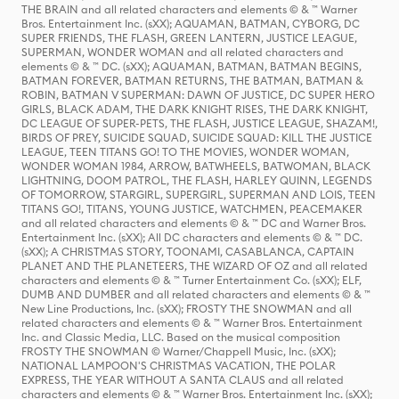
THE BRAIN and all related characters and elements © & ™ Warner
Bros. Entertainment Inc. (sXX); AQUAMAN, BATMAN, CYBORG, DC
SUPER FRIENDS, THE FLASH, GREEN LANTERN, JUSTICE LEAGUE,
SUPERMAN, WONDER WOMAN and all related characters and
elements © & ™ DC. (sXX); AQUAMAN, BATMAN, BATMAN BEGINS,
BATMAN FOREVER, BATMAN RETURNS, THE BATMAN, BATMAN &
ROBIN, BATMAN V SUPERMAN: DAWN OF JUSTICE, DC SUPER HERO
GIRLS, BLACK ADAM, THE DARK KNIGHT RISES, THE DARK KNIGHT,
DC LEAGUE OF SUPER-PETS, THE FLASH, JUSTICE LEAGUE, SHAZAM!,
BIRDS OF PREY, SUICIDE SQUAD, SUICIDE SQUAD: KILL THE JUSTICE
LEAGUE, TEEN TITANS GO! TO THE MOVIES, WONDER WOMAN,
WONDER WOMAN 1984, ARROW, BATWHEELS, BATWOMAN, BLACK
LIGHTNING, DOOM PATROL, THE FLASH, HARLEY QUINN, LEGENDS
OF TOMORROW, STARGIRL, SUPERGIRL, SUPERMAN AND LOIS, TEEN
TITANS GO!, TITANS, YOUNG JUSTICE, WATCHMEN, PEACEMAKER
and all related characters and elements © & ™ DC and Warner Bros.
Entertainment Inc. (sXX); All DC characters and elements © & ™ DC.
(sXX); A CHRISTMAS STORY, TOONAMI, CASABLANCA, CAPTAIN
PLANET AND THE PLANETEERS, THE WIZARD OF OZ and all related
characters and elements © & ™ Turner Entertainment Co. (sXX); ELF,
DUMB AND DUMBER and all related characters and elements © & ™
New Line Productions, Inc. (sXX); FROSTY THE SNOWMAN and all
related characters and elements © & ™ Warner Bros. Entertainment
Inc. and Classic Media, LLC. Based on the musical composition
FROSTY THE SNOWMAN © Warner/Chappell Music, Inc. (sXX);
NATIONAL LAMPOON'S CHRISTMAS VACATION, THE POLAR
EXPRESS, THE YEAR WITHOUT A SANTA CLAUS and all related
characters and elements © & ™ Warner Bros. Entertainment Inc. (sXX);