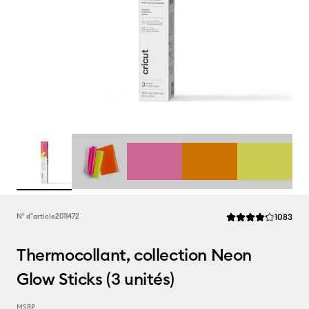
Rev
N° d''article
2011472
1083
La note moyenne de 
Thermocollant, collection Neon
Glow Sticks (3 unités)
MSRP