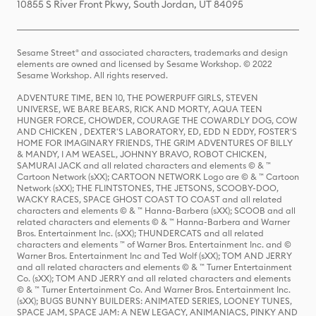
10855 S River Front Pkwy, South Jordan, UT 84095
Sesame Street® and associated characters, trademarks and design
elements are owned and licensed by Sesame Workshop. © 2022
Sesame Workshop. All rights reserved.
ADVENTURE TIME, BEN 10, THE POWERPUFF GIRLS, STEVEN
UNIVERSE, WE BARE BEARS, RICK AND MORTY, AQUA TEEN
HUNGER FORCE, CHOWDER, COURAGE THE COWARDLY DOG, COW
AND CHICKEN , DEXTER'S LABORATORY, ED, EDD N EDDY, FOSTER'S
HOME FOR IMAGINARY FRIENDS, THE GRIM ADVENTURES OF BILLY
& MANDY, I AM WEASEL, JOHNNY BRAVO, ROBOT CHICKEN,
SAMURAI JACK and all related characters and elements © & ™
Cartoon Network (sXX); CARTOON NETWORK Logo are © & ™ Cartoon
Network (sXX); THE FLINTSTONES, THE JETSONS, SCOOBY-DOO,
WACKY RACES, SPACE GHOST COAST TO COAST and all related
characters and elements © & ™ Hanna-Barbera (sXX); SCOOB and all
related characters and elements © & ™ Hanna-Barbera and Warner
Bros. Entertainment Inc. (sXX); THUNDERCATS and all related
characters and elements ™ of Warner Bros. Entertainment Inc. and ©
Warner Bros. Entertainment Inc and Ted Wolf (sXX); TOM AND JERRY
and all related characters and elements © & ™ Turner Entertainment
Co. (sXX); TOM AND JERRY and all related characters and elements
© & ™ Turner Entertainment Co. And Warner Bros. Entertainment Inc.
(sXX); BUGS BUNNY BUILDERS: ANIMATED SERIES, LOONEY TUNES,
SPACE JAM, SPACE JAM: A NEW LEGACY, ANIMANIACS, PINKY AND