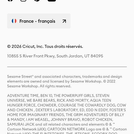
France - français
© 2026 Cricut, Inc. Tous droits réservés.
10855 S River Front Pkwy, South Jordan, UT 84095
Sesame Street® and associated characters, trademarks and design
elements are owned and licensed by Sesame Workshop. © 2022
Sesame Workshop. All rights reserved.
ADVENTURE TIME, BEN 10, THE POWERPUFF GIRLS, STEVEN
UNIVERSE, WE BARE BEARS, RICK AND MORTY, AQUA TEEN
HUNGER FORCE, CHOWDER, COURAGE THE COWARDLY DOG, COW
AND CHICKEN , DEXTER'S LABORATORY, ED, EDD N EDDY, FOSTER'S
HOME FOR IMAGINARY FRIENDS, THE GRIM ADVENTURES OF BILLY
& MANDY, I AM WEASEL, JOHNNY BRAVO, ROBOT CHICKEN,
SAMURAI JACK and all related characters and elements © & ™
Cartoon Network (sXX); CARTOON NETWORK Logo are © & ™ Cartoon
Network (sXX); THE FLINTSTONES, THE JETSONS, SCOOBY-DOO,