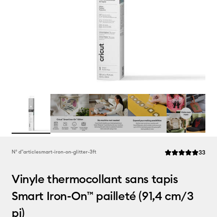
Rev
N° d''article
smart-iron-on-glitter-3ft
33
La note moyenne d
Vinyle thermocollant sans tapis
Smart Iron-On™ pailleté (91,4 cm/3
pi)