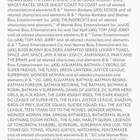
WACKY RACES, SPACE GHOST COAST TO COAST and all related
characters and elements © & ™ Hanna-Barbera (sXX); SCOOB and all
related characters and elements © & ™ Hanna-Barbera and Warner
Bros. Entertainment Inc. (sXX); THUNDERCATS and all related
characters and elements ™ of Warner Bros. Entertainment Inc. and ©
Warner Bros. Entertainment Inc and Ted Wolf (sXX); TOM AND JERRY
and all related characters and elements © & ™ Turner Entertainment
Co. (sXX); TOM AND JERRY and all related characters and elements
© & ™ Turner Entertainment Co. And Warner Bros. Entertainment Inc.
(sXX); BUGS BUNNY BUILDERS: ANIMATED SERIES, LOONEY TUNES,
SPACE JAM, SPACE JAM: A NEW LEGACY, ANIMANIACS, PINKY AND
THE BRAIN and all related characters and elements © & ™ Warner
Bros. Entertainment Inc. (sXX); AQUAMAN, BATMAN, CYBORG, DC
SUPER FRIENDS, THE FLASH, GREEN LANTERN, JUSTICE LEAGUE,
SUPERMAN, WONDER WOMAN and all related characters and
elements © & ™ DC. (sXX); AQUAMAN, BATMAN, BATMAN BEGINS,
BATMAN FOREVER, BATMAN RETURNS, THE BATMAN, BATMAN &
ROBIN, BATMAN V SUPERMAN: DAWN OF JUSTICE, DC SUPER HERO
GIRLS, BLACK ADAM, THE DARK KNIGHT RISES, THE DARK KNIGHT,
DC LEAGUE OF SUPER-PETS, THE FLASH, JUSTICE LEAGUE, SHAZAM!,
BIRDS OF PREY, SUICIDE SQUAD, SUICIDE SQUAD: KILL THE JUSTICE
LEAGUE, TEEN TITANS GO! TO THE MOVIES, WONDER WOMAN,
WONDER WOMAN 1984, ARROW, BATWHEELS, BATWOMAN, BLACK
LIGHTNING, DOOM PATROL, THE FLASH, HARLEY QUINN, LEGENDS
OF TOMORROW, STARGIRL, SUPERGIRL, SUPERMAN AND LOIS, TEEN
TITANS GO!, TITANS, YOUNG JUSTICE, WATCHMEN, PEACEMAKER
and all related characters and elements © & ™ DC and Warner Bros.
Entertainment Inc. (sXX); All DC characters and elements © & ™ DC.