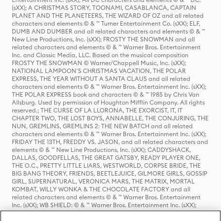
(sXX); A CHRISTMAS STORY, TOONAMI, CASABLANCA, CAPTAIN
PLANET AND THE PLANETEERS, THE WIZARD OF OZ and all related
characters and elements © & ™ Turner Entertainment Co. (sXX); ELF,
DUMB AND DUMBER and all related characters and elements © & ™
New Line Productions, Inc. (sXX); FROSTY THE SNOWMAN and all
related characters and elements © & ™ Warner Bros. Entertainment
Inc. and Classic Media, LLC. Based on the musical composition
FROSTY THE SNOWMAN © Warner/Chappell Music, Inc. (sXX);
NATIONAL LAMPOON'S CHRISTMAS VACATION, THE POLAR
EXPRESS, THE YEAR WITHOUT A SANTA CLAUS and all related
characters and elements © & ™ Warner Bros. Entertainment Inc. (sXX);
THE POLAR EXPRESS book and characters © & ™ 1985 by Chris Van
Allsburg. Used by permission of Houghton Mifflin Company. All rights
reserved.; THE CURSE OF LA LLORONA, THE EXORCIST, IT, IT
CHAPTER TWO, THE LOST BOYS, ANNABELLE, THE CONJURING, THE
NUN, GREMLINS, GREMLINS 2: THE NEW BATCH and all related
characters and elements © & ™ Warner Bros. Entertainment Inc. (sXX);
FRIDAY THE 13TH, FREDDY VS. JASON, and all related characters and
elements © & ™ New Line Productions, Inc. (sXX); CADDYSHACK,
DALLAS, GOODFELLAS, THE GREAT GATSBY, READY PLAYER ONE,
THE O.C., PRETTY LITTLE LIARS, WESTWORLD, CORPSE BRIDE, THE
BIG BANG THEORY, FRIENDS, BEETLEJUICE, GILMORE GIRLS, GOSSIP
GIRL, SUPERNATURAL, VERONICA MARS, THE MATRIX, MORTAL
KOMBAT, WILLY WONKA & THE CHOCOLATE FACTORY and all
related characters and elements © & ™ Warner Bros. Entertainment
Inc. (sXX); WB SHIELD: © & ™ Warner Bros. Entertainment Inc. (sXX);
HOUSE OF THE DRAGON, GAME OF THRONES, and all related
characters and elements © & ™ Home Box Office, Inc. (sXX); CHILLING