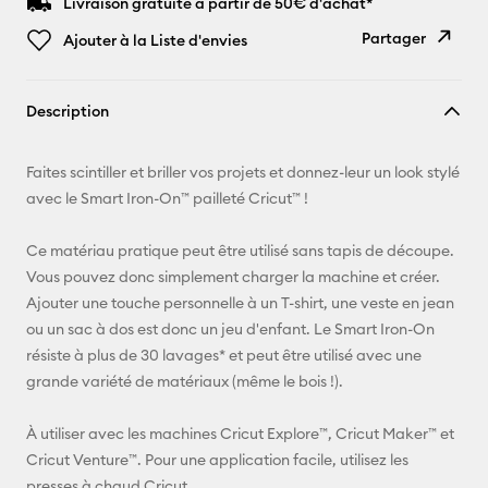
Livraison gratuite à partir de 50€ d'achat*
Partager
Ajouter à la Liste d'envies
Copier le
Description
lien
E-mail
Faites scintiller et briller vos projets et donnez-leur un look stylé
avec le Smart Iron-On™ pailleté Cricut™ !
Pinterest
Ce matériau pratique peut être utilisé sans tapis de découpe.
Facebook
Vous pouvez donc simplement charger la machine et créer.
Ajouter une touche personnelle à un T-shirt, une veste en jean
X
ou un sac à dos est donc un jeu d'enfant. Le Smart Iron-On
résiste à plus de 30 lavages* et peut être utilisé avec une
grande variété de matériaux (même le bois !).
À utiliser avec les machines Cricut Explore™, Cricut Maker™ et
Cricut Venture™. Pour une application facile, utilisez les
presses à chaud Cricut.