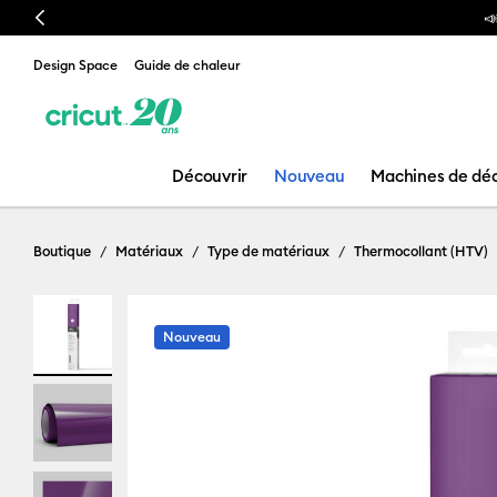
Previous
otre nouvelle presse à chaud est arrivée ! Voici la
Cricut AutoPress™ 2
Design Space
Guide de chaleur
Découvrir
Nouveau
Machines de dé
Boutique
Matériaux
Type de matériaux
Thermocollant (HTV)
Nouveau