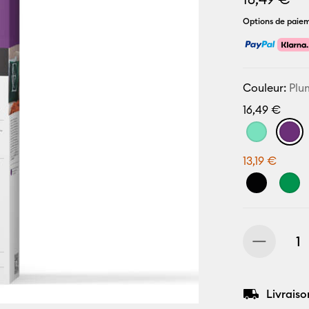
Options de paiem
Couleur:
Plu
16,49 €
13,19 €
Livraiso