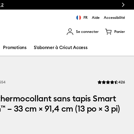
Next
🔥NOUVEAU P
FR
Aide
Accessibilité
Se connecter
Panier
ns les résultats de recherche.
Promotions
S'abonner à Cricut Access
Revi
554
426
La note moyenne de 
thermocollant sans tapis Smart
™ – 33 cm × 91,4 cm (13 po × 3 pi)