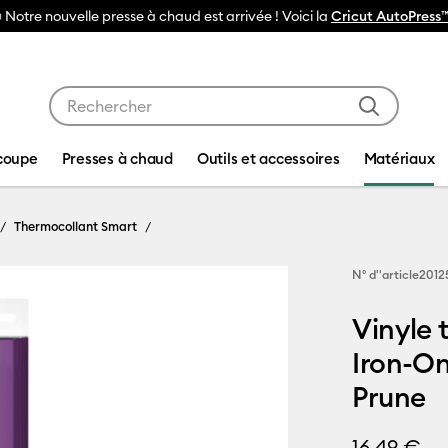
Utilisez les touches Tab et Shift plus pour naviguer da
coupe
Presses à chaud
Outils et accessoires
Matériaux
Thermocollant Smart
N° d''article
2012
Vinyle 
Iron-On
Prune
16,49 €