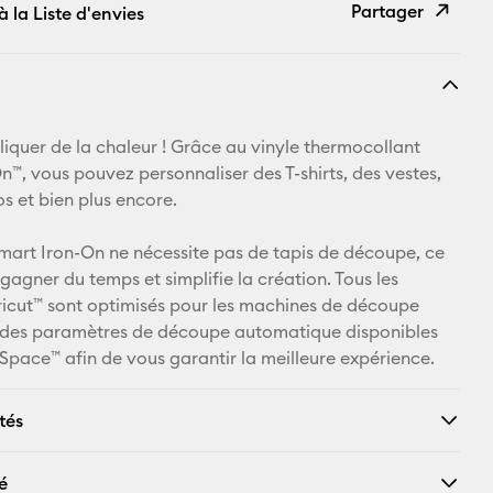
Partager
à la Liste d'envies
Copier le
lien
E-mail
ppliquer de la chaleur ! Grâce au vinyle thermocollant
n™, vous pouvez personnaliser des T-shirts, des vestes,
Pinterest
s et bien plus encore.
Facebook
rt Iron-On ne nécessite pas de tapis de découpe, ce
 gagner du temps et simplifie la création. Tous les
X
icut™ sont optimisés pour les machines de découpe
 des paramètres de découpe automatique disponibles
Space™ afin de vous garantir la meilleure expérience.
tés
é