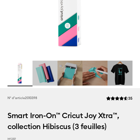
Rev
N° d''article
2010398
35
La note moyenne d
Smart Iron-On™ Cricut Joy Xtra™,
collection Hibiscus (3 feuilles)
MSRP