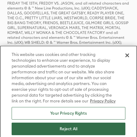
FRIDAY THE 13TH, FREDDY VS. JASON, and all related characters and
elements © & ™ New Line Productions, Inc. (sXX); CADDYSHACK,
DALLAS, GOODFELLAS, THE GREAT GATSBY, READY PLAYER ONE,
THE O.C., PRETTY LITTLE LIARS, WESTWORLD, CORPSE BRIDE, THE
BIG BANG THEORY, FRIENDS, BEETLEJUICE, GILMORE GIRLS, GOSSIP
GIRL, SUPERNATURAL, VERONICA MARS, THE MATRIX, MORTAL
KOMBAT, WILLY WONKA & THE CHOCOLATE FACTORY and all
related characters and elements © & ™ Warner Bros. Entertainment
Inc. (sXX); WB SHIELD: © & ™ Warner Bros. Entertainment Inc. (sXX);
HOUSE OF THE DRAGON, GAME OF THRONES, and all related
characters and elements © & ™ Home Box Office, Inc. (sXX); CHILLING
This website uses cookies and other tracking
ADVENTURES OF SABRINA, RIVERDALE © & ™ Warner Bros.
technologies to enhance user experience, to display
Entertainment Inc. Archie Comics and all related characters and
personalized advertisements and to analyze
elements © & ™ Archie Comic Publications, Inc. Used with permission.
(sXX); SEINFELD and all related characters and elements © & ™ Castle
performance and traffic on our website. We also share
Rock Entertainment. (sXX); TED LASSO © & ™ Warner Bros.
information about your use of our site with our social
Entertainment Inc. & Universal Television LLC (sXX); THE HOBBIT: AN
media, advertising and analytics partners. You can
UNEXPECTED JOURNEY, THE HOBBIT: THE DESOLATION OF SMAUG,
exercise your rights to opt-out of sale of processing
THE HOBBIT: THE BATTLE OF THE FIVE ARMIES, THE LORD OF THE
personal data for targeted advertising by clicking the
RINGS: THE FELLOWSHIP OF THE RING, THE LORD OF THE RINGS: THE
link on the right. For more details see our
Privacy Policy
TWO TOWERS, THE LORD OF THE RINGS: THE RETURN OF THE KING
and the names of the characters, items, events and places therein are
TM of The Saul Zaentz Company d/b/a Middle-earth Enterprises
Your Privacy Rights
under license to New Line Productions, Inc. (sXX), © Warner Bros.
Entertainment Inc. All rights reserved; WHERE THE WILD THINGS ARE
and all related characters and elements © Warner Bros.
Reject All
Entertainment Inc. (sXX); WIZARDING WORLD and all related
trademarks, characters, names, and indicia are © & ™ Warner Bros.