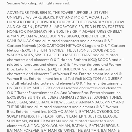
Sesame Workshop. All rights reserved.
ADVENTURE TIME, BEN 10, THE POWERPUFF GIRLS, STEVEN
UNIVERSE, WE BARE BEARS, RICK AND MORTY, AQUA TEEN
HUNGER FORCE, CHOWDER, COURAGE THE COWARDLY DOG, COW
AND CHICKEN , DEXTER'S LABORATORY, ED, EDD N EDDY, FOSTER'S
HOME FOR IMAGINARY FRIENDS, THE GRIM ADVENTURES OF BILLY
& MANDY, I AM WEASEL, JOHNNY BRAVO, ROBOT CHICKEN,
SAMURAI JACK and all related characters and elements © & ™
Cartoon Network (sXX); CARTOON NETWORK Logo are © & ™ Cartoon
Network (sXX); THE FLINTSTONES, THE JETSONS, SCOOBY-DOO,
WACKY RACES, SPACE GHOST COAST TO COAST and all related
characters and elements © & ™ Hanna-Barbera (sXX); SCOOB and all
related characters and elements © & ™ Hanna-Barbera and Warner
Bros. Entertainment Inc. (sXX); THUNDERCATS and all related
characters and elements ™ of Warner Bros. Entertainment Inc. and ©
Warner Bros. Entertainment Inc and Ted Wolf (sXX); TOM AND JERRY
and all related characters and elements © & ™ Turner Entertainment
Co. (sXX); TOM AND JERRY and all related characters and elements
© & ™ Turner Entertainment Co. And Warner Bros. Entertainment Inc.
(sXX); BUGS BUNNY BUILDERS: ANIMATED SERIES, LOONEY TUNES,
SPACE JAM, SPACE JAM: A NEW LEGACY, ANIMANIACS, PINKY AND
THE BRAIN and all related characters and elements © & ™ Warner
Bros. Entertainment Inc. (sXX); AQUAMAN, BATMAN, CYBORG, DC
SUPER FRIENDS, THE FLASH, GREEN LANTERN, JUSTICE LEAGUE,
SUPERMAN, WONDER WOMAN and all related characters and
elements © & ™ DC. (sXX); AQUAMAN, BATMAN, BATMAN BEGINS,
BATMAN FOREVER, BATMAN RETURNS, THE BATMAN, BATMAN &