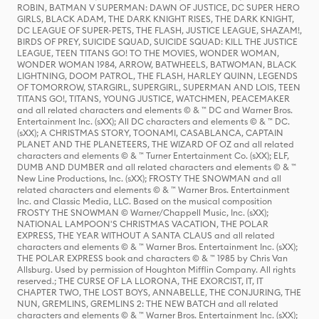
ROBIN, BATMAN V SUPERMAN: DAWN OF JUSTICE, DC SUPER HERO
GIRLS, BLACK ADAM, THE DARK KNIGHT RISES, THE DARK KNIGHT,
DC LEAGUE OF SUPER-PETS, THE FLASH, JUSTICE LEAGUE, SHAZAM!,
BIRDS OF PREY, SUICIDE SQUAD, SUICIDE SQUAD: KILL THE JUSTICE
LEAGUE, TEEN TITANS GO! TO THE MOVIES, WONDER WOMAN,
WONDER WOMAN 1984, ARROW, BATWHEELS, BATWOMAN, BLACK
LIGHTNING, DOOM PATROL, THE FLASH, HARLEY QUINN, LEGENDS
OF TOMORROW, STARGIRL, SUPERGIRL, SUPERMAN AND LOIS, TEEN
TITANS GO!, TITANS, YOUNG JUSTICE, WATCHMEN, PEACEMAKER
and all related characters and elements © & ™ DC and Warner Bros.
Entertainment Inc. (sXX); All DC characters and elements © & ™ DC.
(sXX); A CHRISTMAS STORY, TOONAMI, CASABLANCA, CAPTAIN
PLANET AND THE PLANETEERS, THE WIZARD OF OZ and all related
characters and elements © & ™ Turner Entertainment Co. (sXX); ELF,
DUMB AND DUMBER and all related characters and elements © & ™
New Line Productions, Inc. (sXX); FROSTY THE SNOWMAN and all
related characters and elements © & ™ Warner Bros. Entertainment
Inc. and Classic Media, LLC. Based on the musical composition
FROSTY THE SNOWMAN © Warner/Chappell Music, Inc. (sXX);
NATIONAL LAMPOON'S CHRISTMAS VACATION, THE POLAR
EXPRESS, THE YEAR WITHOUT A SANTA CLAUS and all related
characters and elements © & ™ Warner Bros. Entertainment Inc. (sXX);
THE POLAR EXPRESS book and characters © & ™ 1985 by Chris Van
Allsburg. Used by permission of Houghton Mifflin Company. All rights
reserved.; THE CURSE OF LA LLORONA, THE EXORCIST, IT, IT
CHAPTER TWO, THE LOST BOYS, ANNABELLE, THE CONJURING, THE
NUN, GREMLINS, GREMLINS 2: THE NEW BATCH and all related
characters and elements © & ™ Warner Bros. Entertainment Inc. (sXX);