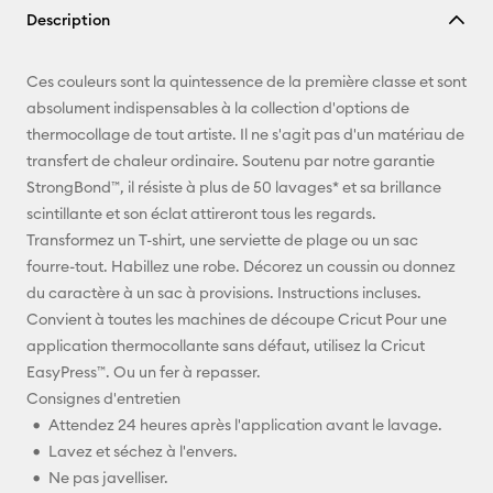
Description
lien
E-mail
Ces couleurs sont la quintessence de la première classe et sont
absolument indispensables à la collection d'options de
Pinterest
thermocollage de tout artiste. Il ne s'agit pas d'un matériau de
transfert de chaleur ordinaire. Soutenu par notre garantie
Facebook
StrongBond™, il résiste à plus de 50 lavages* et sa brillance
scintillante et son éclat attireront tous les regards.
X
Transformez un T-shirt, une serviette de plage ou un sac
fourre-tout. Habillez une robe. Décorez un coussin ou donnez
du caractère à un sac à provisions. Instructions incluses.
Convient à toutes les machines de découpe Cricut Pour une
application thermocollante sans défaut, utilisez la Cricut
EasyPress™. Ou un fer à repasser.
Consignes d'entretien
Attendez 24 heures après l'application avant le lavage.
Lavez et séchez à l'envers.
Ne pas javelliser.