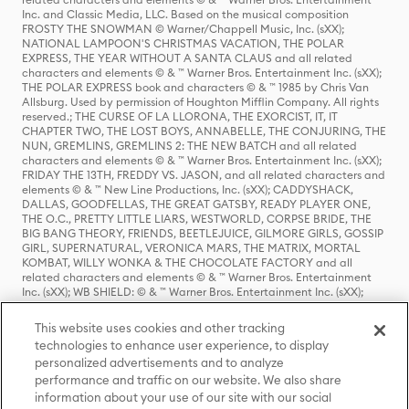
Inc. and Classic Media, LLC. Based on the musical composition
FROSTY THE SNOWMAN © Warner/Chappell Music, Inc. (sXX);
NATIONAL LAMPOON'S CHRISTMAS VACATION, THE POLAR
EXPRESS, THE YEAR WITHOUT A SANTA CLAUS and all related
characters and elements © & ™ Warner Bros. Entertainment Inc. (sXX);
THE POLAR EXPRESS book and characters © & ™ 1985 by Chris Van
Allsburg. Used by permission of Houghton Mifflin Company. All rights
reserved.; THE CURSE OF LA LLORONA, THE EXORCIST, IT, IT
CHAPTER TWO, THE LOST BOYS, ANNABELLE, THE CONJURING, THE
NUN, GREMLINS, GREMLINS 2: THE NEW BATCH and all related
characters and elements © & ™ Warner Bros. Entertainment Inc. (sXX);
FRIDAY THE 13TH, FREDDY VS. JASON, and all related characters and
elements © & ™ New Line Productions, Inc. (sXX); CADDYSHACK,
DALLAS, GOODFELLAS, THE GREAT GATSBY, READY PLAYER ONE,
THE O.C., PRETTY LITTLE LIARS, WESTWORLD, CORPSE BRIDE, THE
BIG BANG THEORY, FRIENDS, BEETLEJUICE, GILMORE GIRLS, GOSSIP
GIRL, SUPERNATURAL, VERONICA MARS, THE MATRIX, MORTAL
KOMBAT, WILLY WONKA & THE CHOCOLATE FACTORY and all
related characters and elements © & ™ Warner Bros. Entertainment
Inc. (sXX); WB SHIELD: © & ™ Warner Bros. Entertainment Inc. (sXX);
HOUSE OF THE DRAGON, GAME OF THRONES, and all related
characters and elements © & ™ Home Box Office, Inc. (sXX); CHILLING
This website uses cookies and other tracking
ADVENTURES OF SABRINA, RIVERDALE © & ™ Warner Bros.
technologies to enhance user experience, to display
Entertainment Inc. Archie Comics and all related characters and
personalized advertisements and to analyze
elements © & ™ Archie Comic Publications, Inc. Used with permission.
(sXX); SEINFELD and all related characters and elements © & ™ Castle
performance and traffic on our website. We also share
Rock Entertainment. (sXX); TED LASSO © & ™ Warner Bros.
information about your use of our site with our social
Entertainment Inc. & Universal Television LLC (sXX); THE HOBBIT: AN