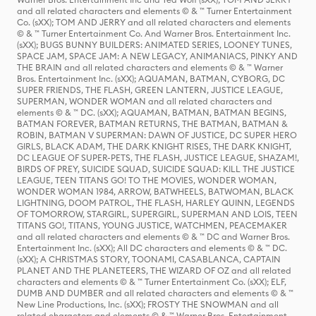
and all related characters and elements © & ™ Turner Entertainment
Co. (sXX); TOM AND JERRY and all related characters and elements
© & ™ Turner Entertainment Co. And Warner Bros. Entertainment Inc.
(sXX); BUGS BUNNY BUILDERS: ANIMATED SERIES, LOONEY TUNES,
SPACE JAM, SPACE JAM: A NEW LEGACY, ANIMANIACS, PINKY AND
THE BRAIN and all related characters and elements © & ™ Warner
Bros. Entertainment Inc. (sXX); AQUAMAN, BATMAN, CYBORG, DC
SUPER FRIENDS, THE FLASH, GREEN LANTERN, JUSTICE LEAGUE,
SUPERMAN, WONDER WOMAN and all related characters and
elements © & ™ DC. (sXX); AQUAMAN, BATMAN, BATMAN BEGINS,
BATMAN FOREVER, BATMAN RETURNS, THE BATMAN, BATMAN &
ROBIN, BATMAN V SUPERMAN: DAWN OF JUSTICE, DC SUPER HERO
GIRLS, BLACK ADAM, THE DARK KNIGHT RISES, THE DARK KNIGHT,
DC LEAGUE OF SUPER-PETS, THE FLASH, JUSTICE LEAGUE, SHAZAM!,
BIRDS OF PREY, SUICIDE SQUAD, SUICIDE SQUAD: KILL THE JUSTICE
LEAGUE, TEEN TITANS GO! TO THE MOVIES, WONDER WOMAN,
WONDER WOMAN 1984, ARROW, BATWHEELS, BATWOMAN, BLACK
LIGHTNING, DOOM PATROL, THE FLASH, HARLEY QUINN, LEGENDS
OF TOMORROW, STARGIRL, SUPERGIRL, SUPERMAN AND LOIS, TEEN
TITANS GO!, TITANS, YOUNG JUSTICE, WATCHMEN, PEACEMAKER
and all related characters and elements © & ™ DC and Warner Bros.
Entertainment Inc. (sXX); All DC characters and elements © & ™ DC.
(sXX); A CHRISTMAS STORY, TOONAMI, CASABLANCA, CAPTAIN
PLANET AND THE PLANETEERS, THE WIZARD OF OZ and all related
characters and elements © & ™ Turner Entertainment Co. (sXX); ELF,
DUMB AND DUMBER and all related characters and elements © & ™
New Line Productions, Inc. (sXX); FROSTY THE SNOWMAN and all
related characters and elements © & ™ Warner Bros. Entertainment