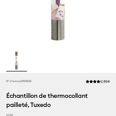
Rev
N° d''article
2004502
504
La note moyenne de
Échantillon de thermocollant
pailleté, Tuxedo
MSRP