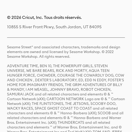
© 2026 Cricut, Inc. Tous droits réservés.
10855 S River Front Pkwy, South Jordan, UT 84095
Sesame Street® and associated characters, trademarks and design
elements are owned and licensed by Sesame Workshop. © 2022
Sesame Workshop. All rights reserved.
ADVENTURE TIME, BEN 10, THE POWERPUFF GIRLS, STEVEN
UNIVERSE, WE BARE BEARS, RICK AND MORTY, AQUA TEEN
HUNGER FORCE, CHOWDER, COURAGE THE COWARDLY DOG, COW
AND CHICKEN , DEXTER'S LABORATORY, ED, EDD N EDDY, FOSTER'S
HOME FOR IMAGINARY FRIENDS, THE GRIM ADVENTURES OF BILLY
& MANDY, I AM WEASEL, JOHNNY BRAVO, ROBOT CHICKEN,
SAMURAI JACK and all related characters and elements © & ™
Cartoon Network (sXX); CARTOON NETWORK Logo are © & ™ Cartoon
Network (sXX); THE FLINTSTONES, THE JETSONS, SCOOBY-DOO,
WACKY RACES, SPACE GHOST COAST TO COAST and all related
characters and elements © & ™ Hanna-Barbera (sXX); SCOOB and all
related characters and elements © & ™ Hanna-Barbera and Warner
Bros. Entertainment Inc. (sXX); THUNDERCATS and all related
characters and elements ™ of Warner Bros. Entertainment Inc. and ©
Warner Bros. Entertainment Inc and Ted Wolf (sXX); TOM AND JERRY