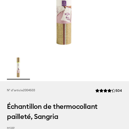
Rev
N° d''article
2004503
504
La note moyenne de
Échantillon de thermocollant
pailleté, Sangria
MSRP