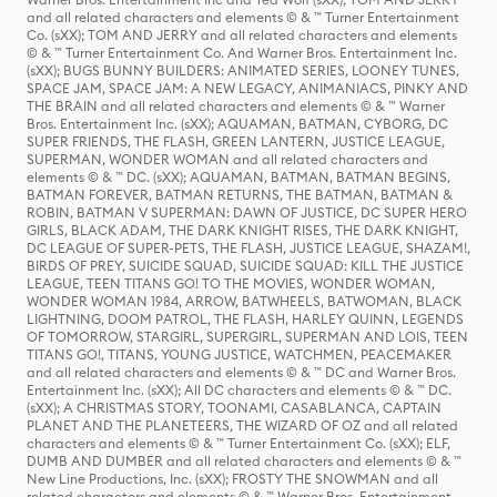
and all related characters and elements © & ™ Turner Entertainment
Co. (sXX); TOM AND JERRY and all related characters and elements
© & ™ Turner Entertainment Co. And Warner Bros. Entertainment Inc.
(sXX); BUGS BUNNY BUILDERS: ANIMATED SERIES, LOONEY TUNES,
SPACE JAM, SPACE JAM: A NEW LEGACY, ANIMANIACS, PINKY AND
THE BRAIN and all related characters and elements © & ™ Warner
Bros. Entertainment Inc. (sXX); AQUAMAN, BATMAN, CYBORG, DC
SUPER FRIENDS, THE FLASH, GREEN LANTERN, JUSTICE LEAGUE,
SUPERMAN, WONDER WOMAN and all related characters and
elements © & ™ DC. (sXX); AQUAMAN, BATMAN, BATMAN BEGINS,
BATMAN FOREVER, BATMAN RETURNS, THE BATMAN, BATMAN &
ROBIN, BATMAN V SUPERMAN: DAWN OF JUSTICE, DC SUPER HERO
GIRLS, BLACK ADAM, THE DARK KNIGHT RISES, THE DARK KNIGHT,
DC LEAGUE OF SUPER-PETS, THE FLASH, JUSTICE LEAGUE, SHAZAM!,
BIRDS OF PREY, SUICIDE SQUAD, SUICIDE SQUAD: KILL THE JUSTICE
LEAGUE, TEEN TITANS GO! TO THE MOVIES, WONDER WOMAN,
WONDER WOMAN 1984, ARROW, BATWHEELS, BATWOMAN, BLACK
LIGHTNING, DOOM PATROL, THE FLASH, HARLEY QUINN, LEGENDS
OF TOMORROW, STARGIRL, SUPERGIRL, SUPERMAN AND LOIS, TEEN
TITANS GO!, TITANS, YOUNG JUSTICE, WATCHMEN, PEACEMAKER
and all related characters and elements © & ™ DC and Warner Bros.
Entertainment Inc. (sXX); All DC characters and elements © & ™ DC.
(sXX); A CHRISTMAS STORY, TOONAMI, CASABLANCA, CAPTAIN
PLANET AND THE PLANETEERS, THE WIZARD OF OZ and all related
characters and elements © & ™ Turner Entertainment Co. (sXX); ELF,
DUMB AND DUMBER and all related characters and elements © & ™
New Line Productions, Inc. (sXX); FROSTY THE SNOWMAN and all
related characters and elements © & ™ Warner Bros. Entertainment