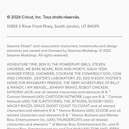
© 2026 Cricut, Inc. Tous droits réservés.
10855 S River Front Pkwy, South Jordan, UT 84095
Sesame Street® and associated characters, trademarks and design
elements are owned and licensed by Sesame Workshop. © 2022
Sesame Workshop. All rights reserved.
ADVENTURE TIME, BEN 10, THE POWERPUFF GIRLS, STEVEN
UNIVERSE, WE BARE BEARS, RICK AND MORTY, AQUA TEEN
HUNGER FORCE, CHOWDER, COURAGE THE COWARDLY DOG, COW
AND CHICKEN , DEXTER'S LABORATORY, ED, EDD N EDDY, FOSTER'S
HOME FOR IMAGINARY FRIENDS, THE GRIM ADVENTURES OF BILLY
& MANDY, I AM WEASEL, JOHNNY BRAVO, ROBOT CHICKEN,
SAMURAI JACK and all related characters and elements © & ™
Cartoon Network (sXX); CARTOON NETWORK Logo are © & ™ Cartoon
Network (sXX); THE FLINTSTONES, THE JETSONS, SCOOBY-DOO,
WACKY RACES, SPACE GHOST COAST TO COAST and all related
characters and elements © & ™ Hanna-Barbera (sXX); SCOOB and all
related characters and elements © & ™ Hanna-Barbera and Warner
Bros. Entertainment Inc. (sXX); THUNDERCATS and all related
characters and elements ™ of Warner Bros. Entertainment Inc. and ©
Warner Bros. Entertainment Inc and Ted Wolf (sXX); TOM AND JERRY