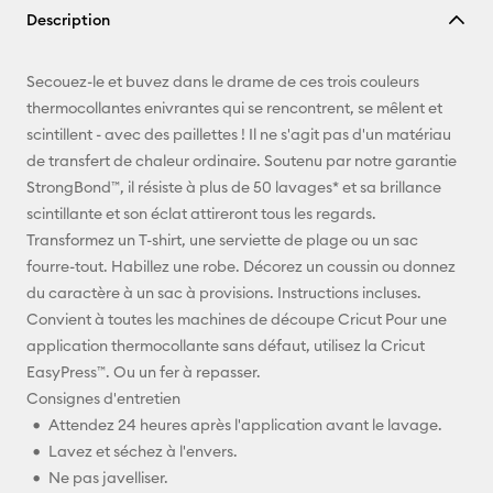
Description
lien
E-mail
Secouez-le et buvez dans le drame de ces trois couleurs
thermocollantes enivrantes qui se rencontrent, se mêlent et
Pinterest
scintillent - avec des paillettes ! Il ne s'agit pas d'un matériau
de transfert de chaleur ordinaire. Soutenu par notre garantie
Facebook
StrongBond™, il résiste à plus de 50 lavages* et sa brillance
scintillante et son éclat attireront tous les regards.
X
Transformez un T-shirt, une serviette de plage ou un sac
fourre-tout. Habillez une robe. Décorez un coussin ou donnez
du caractère à un sac à provisions. Instructions incluses.
Convient à toutes les machines de découpe Cricut Pour une
application thermocollante sans défaut, utilisez la Cricut
EasyPress™. Ou un fer à repasser.
Consignes d'entretien
Attendez 24 heures après l'application avant le lavage.
Lavez et séchez à l'envers.
Ne pas javelliser.