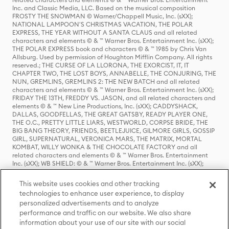
Inc. and Classic Media, LLC. Based on the musical composition
FROSTY THE SNOWMAN © Warner/Chappell Music, Inc. (sXX);
NATIONAL LAMPOON'S CHRISTMAS VACATION, THE POLAR
EXPRESS, THE YEAR WITHOUT A SANTA CLAUS and all related
characters and elements © & ™ Warner Bros. Entertainment Inc. (sXX);
THE POLAR EXPRESS book and characters © & ™ 1985 by Chris Van
Allsburg. Used by permission of Houghton Mifflin Company. All rights
reserved.; THE CURSE OF LA LLORONA, THE EXORCIST, IT, IT
CHAPTER TWO, THE LOST BOYS, ANNABELLE, THE CONJURING, THE
NUN, GREMLINS, GREMLINS 2: THE NEW BATCH and all related
characters and elements © & ™ Warner Bros. Entertainment Inc. (sXX);
FRIDAY THE 13TH, FREDDY VS. JASON, and all related characters and
elements © & ™ New Line Productions, Inc. (sXX); CADDYSHACK,
DALLAS, GOODFELLAS, THE GREAT GATSBY, READY PLAYER ONE,
THE O.C., PRETTY LITTLE LIARS, WESTWORLD, CORPSE BRIDE, THE
BIG BANG THEORY, FRIENDS, BEETLEJUICE, GILMORE GIRLS, GOSSIP
GIRL, SUPERNATURAL, VERONICA MARS, THE MATRIX, MORTAL
KOMBAT, WILLY WONKA & THE CHOCOLATE FACTORY and all
related characters and elements © & ™ Warner Bros. Entertainment
Inc. (sXX); WB SHIELD: © & ™ Warner Bros. Entertainment Inc. (sXX);
HOUSE OF THE DRAGON, GAME OF THRONES, and all related
characters and elements © & ™ Home Box Office, Inc. (sXX); CHILLING
This website uses cookies and other tracking
ADVENTURES OF SABRINA, RIVERDALE © & ™ Warner Bros.
technologies to enhance user experience, to display
Entertainment Inc. Archie Comics and all related characters and
personalized advertisements and to analyze
elements © & ™ Archie Comic Publications, Inc. Used with permission.
(sXX); SEINFELD and all related characters and elements © & ™ Castle
performance and traffic on our website. We also share
Rock Entertainment. (sXX); TED LASSO © & ™ Warner Bros.
information about your use of our site with our social
Entertainment Inc. & Universal Television LLC (sXX); THE HOBBIT: AN