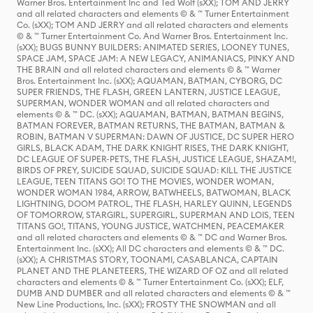
Warner Bros. Entertainment Inc and Ted Wolf (sXX); TOM AND JERRY
and all related characters and elements © & ™ Turner Entertainment
Co. (sXX); TOM AND JERRY and all related characters and elements
© & ™ Turner Entertainment Co. And Warner Bros. Entertainment Inc.
(sXX); BUGS BUNNY BUILDERS: ANIMATED SERIES, LOONEY TUNES,
SPACE JAM, SPACE JAM: A NEW LEGACY, ANIMANIACS, PINKY AND
THE BRAIN and all related characters and elements © & ™ Warner
Bros. Entertainment Inc. (sXX); AQUAMAN, BATMAN, CYBORG, DC
SUPER FRIENDS, THE FLASH, GREEN LANTERN, JUSTICE LEAGUE,
SUPERMAN, WONDER WOMAN and all related characters and
elements © & ™ DC. (sXX); AQUAMAN, BATMAN, BATMAN BEGINS,
BATMAN FOREVER, BATMAN RETURNS, THE BATMAN, BATMAN &
ROBIN, BATMAN V SUPERMAN: DAWN OF JUSTICE, DC SUPER HERO
GIRLS, BLACK ADAM, THE DARK KNIGHT RISES, THE DARK KNIGHT,
DC LEAGUE OF SUPER-PETS, THE FLASH, JUSTICE LEAGUE, SHAZAM!,
BIRDS OF PREY, SUICIDE SQUAD, SUICIDE SQUAD: KILL THE JUSTICE
LEAGUE, TEEN TITANS GO! TO THE MOVIES, WONDER WOMAN,
WONDER WOMAN 1984, ARROW, BATWHEELS, BATWOMAN, BLACK
LIGHTNING, DOOM PATROL, THE FLASH, HARLEY QUINN, LEGENDS
OF TOMORROW, STARGIRL, SUPERGIRL, SUPERMAN AND LOIS, TEEN
TITANS GO!, TITANS, YOUNG JUSTICE, WATCHMEN, PEACEMAKER
and all related characters and elements © & ™ DC and Warner Bros.
Entertainment Inc. (sXX); All DC characters and elements © & ™ DC.
(sXX); A CHRISTMAS STORY, TOONAMI, CASABLANCA, CAPTAIN
PLANET AND THE PLANETEERS, THE WIZARD OF OZ and all related
characters and elements © & ™ Turner Entertainment Co. (sXX); ELF,
DUMB AND DUMBER and all related characters and elements © & ™
New Line Productions, Inc. (sXX); FROSTY THE SNOWMAN and all