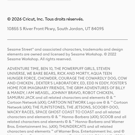
© 2026 Cricut, Inc. Tous droits réservés.
10855 S River Front Pkwy, South Jordan, UT 84095
Sesame Street® and associated characters, trademarks and design
elements are owned and licensed by Sesame Workshop. © 2022
Sesame Workshop. All rights reserved.
ADVENTURE TIME, BEN 10, THE POWERPUFF GIRLS, STEVEN
UNIVERSE, WE BARE BEARS, RICK AND MORTY, AQUA TEEN
HUNGER FORCE, CHOWDER, COURAGE THE COWARDLY DOG, COW
AND CHICKEN , DEXTER'S LABORATORY, ED, EDD N EDDY, FOSTER'S
HOME FOR IMAGINARY FRIENDS, THE GRIM ADVENTURES OF BILLY
& MANDY, I AM WEASEL, JOHNNY BRAVO, ROBOT CHICKEN,
SAMURAI JACK and all related characters and elements © & ™
Cartoon Network (sXX); CARTOON NETWORK Logo are © & ™ Cartoon
Network (sXX); THE FLINTSTONES, THE JETSONS, SCOOBY-DOO,
WACKY RACES, SPACE GHOST COAST TO COAST and all related
characters and elements © & ™ Hanna-Barbera (sXX); SCOOB and all
related characters and elements © & ™ Hanna-Barbera and Warner
Bros. Entertainment Inc. (sXX); THUNDERCATS and all related
characters and elements ™ of Warner Bros. Entertainment Inc. and ©