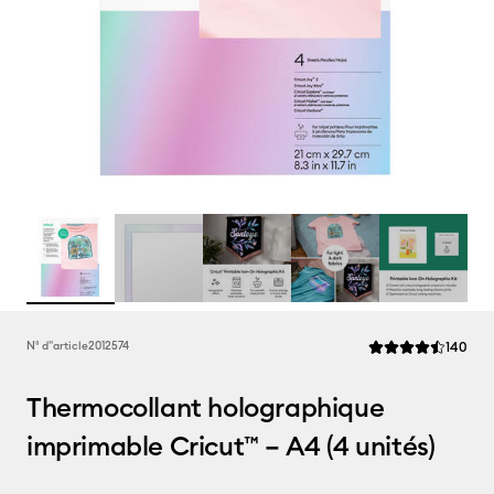
Rev
N° d''article
2012574
140
La note moyenne de
Thermocollant holographique
imprimable Cricut™ – A4 (4 unités)