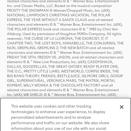
related characters and elements © & ™ Warner Bros. Entertainment
Inc. and Classic Media, LLC. Based on the musical composition
FROSTY THE SNOWMAN © Warner/Chappell Music, Inc. (sXX);
NATIONAL LAMPOON'S CHRISTMAS VACATION, THE POLAR
EXPRESS, THE YEAR WITHOUT A SANTA CLAUS and all related
characters and elements © & ™ Warner Bros. Entertainment Inc. (sXX);
THE POLAR EXPRESS book and characters © & ™ 1985 by Chris Van
Allsburg. Used by permission of Houghton Mifflin Company. All rights
reserved.; THE CURSE OF LA LLORONA, THE EXORCIST, IT, IT
CHAPTER TWO, THE LOST BOYS, ANNABELLE, THE CONJURING, THE
NUN, GREMLINS, GREMLINS 2: THE NEW BATCH and all related
characters and elements © & ™ Warner Bros. Entertainment Inc. (sXX);
FRIDAY THE 13TH, FREDDY VS. JASON, and all related characters and
elements © & ™ New Line Productions, Inc. (sXX); CADDYSHACK,
DALLAS, GOODFELLAS, THE GREAT GATSBY, READY PLAYER ONE,
THE O.C., PRETTY LITTLE LIARS, WESTWORLD, CORPSE BRIDE, THE
BIG BANG THEORY, FRIENDS, BEETLEJUICE, GILMORE GIRLS, GOSSIP
GIRL, SUPERNATURAL, VERONICA MARS, THE MATRIX, MORTAL
KOMBAT, WILLY WONKA & THE CHOCOLATE FACTORY and all
related characters and elements © & ™ Warner Bros. Entertainment
Inc. (sXX); WB SHIELD: © & ™ Warner Bros. Entertainment Inc. (sXX);
HOUSE OF THE DRAGON, GAME OF THRONES, and all related
characters and elements © & ™ Home Box Office, Inc. (sXX); CHILLING
This website uses cookies and other tracking
ADVENTURES OF SABRINA, RIVERDALE © & ™ Warner Bros.
technologies to enhance user experience, to display
Entertainment Inc. Archie Comics and all related characters and
personalized advertisements and to analyze
elements © & ™ Archie Comic Publications, Inc. Used with permission.
(sXX); SEINFELD and all related characters and elements © & ™ Castle
performance and traffic on our website. We also share
Rock Entertainment. (sXX); TED LASSO © & ™ Warner Bros.
information about your use of our site with our social