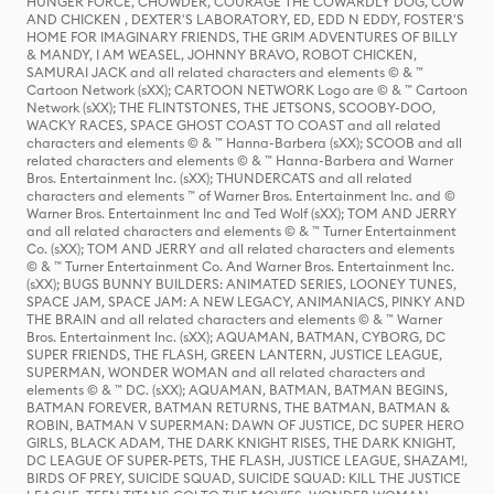
HUNGER FORCE, CHOWDER, COURAGE THE COWARDLY DOG, COW
AND CHICKEN , DEXTER'S LABORATORY, ED, EDD N EDDY, FOSTER'S
HOME FOR IMAGINARY FRIENDS, THE GRIM ADVENTURES OF BILLY
& MANDY, I AM WEASEL, JOHNNY BRAVO, ROBOT CHICKEN,
SAMURAI JACK and all related characters and elements © & ™
Cartoon Network (sXX); CARTOON NETWORK Logo are © & ™ Cartoon
Network (sXX); THE FLINTSTONES, THE JETSONS, SCOOBY-DOO,
WACKY RACES, SPACE GHOST COAST TO COAST and all related
characters and elements © & ™ Hanna-Barbera (sXX); SCOOB and all
related characters and elements © & ™ Hanna-Barbera and Warner
Bros. Entertainment Inc. (sXX); THUNDERCATS and all related
characters and elements ™ of Warner Bros. Entertainment Inc. and ©
Warner Bros. Entertainment Inc and Ted Wolf (sXX); TOM AND JERRY
and all related characters and elements © & ™ Turner Entertainment
Co. (sXX); TOM AND JERRY and all related characters and elements
© & ™ Turner Entertainment Co. And Warner Bros. Entertainment Inc.
(sXX); BUGS BUNNY BUILDERS: ANIMATED SERIES, LOONEY TUNES,
SPACE JAM, SPACE JAM: A NEW LEGACY, ANIMANIACS, PINKY AND
THE BRAIN and all related characters and elements © & ™ Warner
Bros. Entertainment Inc. (sXX); AQUAMAN, BATMAN, CYBORG, DC
SUPER FRIENDS, THE FLASH, GREEN LANTERN, JUSTICE LEAGUE,
SUPERMAN, WONDER WOMAN and all related characters and
elements © & ™ DC. (sXX); AQUAMAN, BATMAN, BATMAN BEGINS,
BATMAN FOREVER, BATMAN RETURNS, THE BATMAN, BATMAN &
ROBIN, BATMAN V SUPERMAN: DAWN OF JUSTICE, DC SUPER HERO
GIRLS, BLACK ADAM, THE DARK KNIGHT RISES, THE DARK KNIGHT,
DC LEAGUE OF SUPER-PETS, THE FLASH, JUSTICE LEAGUE, SHAZAM!,
BIRDS OF PREY, SUICIDE SQUAD, SUICIDE SQUAD: KILL THE JUSTICE