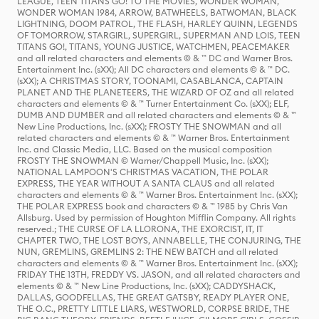
LEAGUE, TEEN TITANS GO! TO THE MOVIES, WONDER WOMAN,
WONDER WOMAN 1984, ARROW, BATWHEELS, BATWOMAN, BLACK
LIGHTNING, DOOM PATROL, THE FLASH, HARLEY QUINN, LEGENDS
OF TOMORROW, STARGIRL, SUPERGIRL, SUPERMAN AND LOIS, TEEN
TITANS GO!, TITANS, YOUNG JUSTICE, WATCHMEN, PEACEMAKER
and all related characters and elements © & ™ DC and Warner Bros.
Entertainment Inc. (sXX); All DC characters and elements © & ™ DC.
(sXX); A CHRISTMAS STORY, TOONAMI, CASABLANCA, CAPTAIN
PLANET AND THE PLANETEERS, THE WIZARD OF OZ and all related
characters and elements © & ™ Turner Entertainment Co. (sXX); ELF,
DUMB AND DUMBER and all related characters and elements © & ™
New Line Productions, Inc. (sXX); FROSTY THE SNOWMAN and all
related characters and elements © & ™ Warner Bros. Entertainment
Inc. and Classic Media, LLC. Based on the musical composition
FROSTY THE SNOWMAN © Warner/Chappell Music, Inc. (sXX);
NATIONAL LAMPOON'S CHRISTMAS VACATION, THE POLAR
EXPRESS, THE YEAR WITHOUT A SANTA CLAUS and all related
characters and elements © & ™ Warner Bros. Entertainment Inc. (sXX);
THE POLAR EXPRESS book and characters © & ™ 1985 by Chris Van
Allsburg. Used by permission of Houghton Mifflin Company. All rights
reserved.; THE CURSE OF LA LLORONA, THE EXORCIST, IT, IT
CHAPTER TWO, THE LOST BOYS, ANNABELLE, THE CONJURING, THE
NUN, GREMLINS, GREMLINS 2: THE NEW BATCH and all related
characters and elements © & ™ Warner Bros. Entertainment Inc. (sXX);
FRIDAY THE 13TH, FREDDY VS. JASON, and all related characters and
elements © & ™ New Line Productions, Inc. (sXX); CADDYSHACK,
DALLAS, GOODFELLAS, THE GREAT GATSBY, READY PLAYER ONE,
THE O.C., PRETTY LITTLE LIARS, WESTWORLD, CORPSE BRIDE, THE