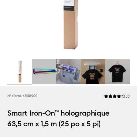
Rev
N° d''article
2009009
53
La note moyenne d
Smart Iron-On™ holographique
63,5 cm x 1,5 m (25 po x 5 pi)