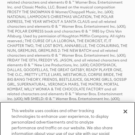
related characters and elements © & ™ Warner Bros. Entertainment
Inc. and Classic Media, LLC. Based on the musical composition
FROSTY THE SNOWMAN © Warner/Chappell Music, Inc. (sXX);
NATIONAL LAMPOON'S CHRISTMAS VACATION, THE POLAR
EXPRESS, THE YEAR WITHOUT A SANTA CLAUS and all related
characters and elements © & ™ Warner Bros. Entertainment Inc. (sXX);
THE POLAR EXPRESS book and characters © & ™ 1985 by Chris Van
Allsburg. Used by permission of Houghton Mifflin Company. All rights
reserved.; THE CURSE OF LA LLORONA, THE EXORCIST, IT, IT
CHAPTER TWO, THE LOST BOYS, ANNABELLE, THE CONJURING, THE
NUN, GREMLINS, GREMLINS 2: THE NEW BATCH and all related
characters and elements © & ™ Warner Bros. Entertainment Inc. (sXX);
FRIDAY THE 13TH, FREDDY VS. JASON, and all related characters and
elements © & ™ New Line Productions, Inc. (sXX); CADDYSHACK,
DALLAS, GOODFELLAS, THE GREAT GATSBY, READY PLAYER ONE,
THE O.C., PRETTY LITTLE LIARS, WESTWORLD, CORPSE BRIDE, THE
BIG BANG THEORY, FRIENDS, BEETLEJUICE, GILMORE GIRLS, GOSSIP
GIRL, SUPERNATURAL, VERONICA MARS, THE MATRIX, MORTAL
KOMBAT, WILLY WONKA & THE CHOCOLATE FACTORY and all
related characters and elements © & ™ Warner Bros. Entertainment
Inc. (sXX); WB SHIELD: © & ™ Warner Bros. Entertainment Inc. (sXX);
HOUSE OF THE DRAGON, GAME OF THRONES, and all related
characters and elements © & ™ Home Box Office, Inc. (sXX); CHILLING
This website uses cookies and other tracking
ADVENTURES OF SABRINA, RIVERDALE © & ™ Warner Bros.
technologies to enhance user experience, to display
Entertainment Inc. Archie Comics and all related characters and
personalized advertisements and to analyze
elements © & ™ Archie Comic Publications, Inc. Used with permission.
(sXX); SEINFELD and all related characters and elements © & ™ Castle
performance and traffic on our website. We also share
Rock Entertainment. (sXX); TED LASSO © & ™ Warner Bros.
information about your use of our site with our social