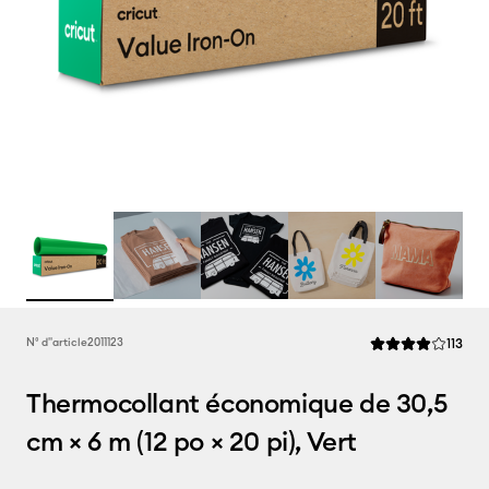
Rev
N° d''article
2011123
113
La note moyenne d
Thermocollant économique de 30,5
cm × 6 m (12 po × 20 pi), Vert