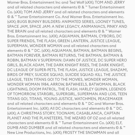
Warner Bros. Entertainment Inc and Ted Wolf (sXX); TOM AND JERRY
and all related characters and elements © & ™ Turner Entertainment
Co. (sXX); TOM AND JERRY and all related characters and elements
© & ™ Turner Entertainment Co. And Warner Bros. Entertainment Inc.
(sXX); BUGS BUNNY BUILDERS: ANIMATED SERIES, LOONEY TUNES,
SPACE JAM, SPACE JAM: A NEW LEGACY, ANIMANIACS, PINKY AND
THE BRAIN and all related characters and elements © & ™ Warner
Bros. Entertainment Inc. (sXX); AQUAMAN, BATMAN, CYBORG, DC
SUPER FRIENDS, THE FLASH, GREEN LANTERN, JUSTICE LEAGUE,
SUPERMAN, WONDER WOMAN and all related characters and
elements © & ™ DC. (sXX); AQUAMAN, BATMAN, BATMAN BEGINS,
BATMAN FOREVER, BATMAN RETURNS, THE BATMAN, BATMAN &
ROBIN, BATMAN V SUPERMAN: DAWN OF JUSTICE, DC SUPER HERO
GIRLS, BLACK ADAM, THE DARK KNIGHT RISES, THE DARK KNIGHT,
DC LEAGUE OF SUPER-PETS, THE FLASH, JUSTICE LEAGUE, SHAZAM!,
BIRDS OF PREY, SUICIDE SQUAD, SUICIDE SQUAD: KILL THE JUSTICE
LEAGUE, TEEN TITANS GO! TO THE MOVIES, WONDER WOMAN,
WONDER WOMAN 1984, ARROW, BATWHEELS, BATWOMAN, BLACK
LIGHTNING, DOOM PATROL, THE FLASH, HARLEY QUINN, LEGENDS
OF TOMORROW, STARGIRL, SUPERGIRL, SUPERMAN AND LOIS, TEEN
TITANS GO!, TITANS, YOUNG JUSTICE, WATCHMEN, PEACEMAKER
and all related characters and elements © & ™ DC and Warner Bros.
Entertainment Inc. (sXX); All DC characters and elements © & ™ DC.
(sXX); A CHRISTMAS STORY, TOONAMI, CASABLANCA, CAPTAIN
PLANET AND THE PLANETEERS, THE WIZARD OF OZ and all related
characters and elements © & ™ Turner Entertainment Co. (sXX); ELF,
DUMB AND DUMBER and all related characters and elements © & ™
New Line Productions, Inc. (sXX); FROSTY THE SNOWMAN and all