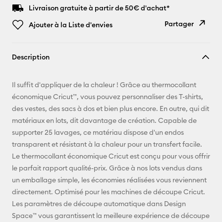
Livraison gratuite à partir de 50€ d'achat*
Partager
Ajouter à la Liste d'envies
Copier le
Description
lien
E-mail
Il suffit d'appliquer de la chaleur ! Grâce au thermocollant
économique Cricut™, vous pouvez personnaliser des T-shirts,
Pinterest
des vestes, des sacs à dos et bien plus encore. En outre, qui dit
matériaux en lots, dit davantage de création. Capable de
Facebook
supporter 25 lavages, ce matériau dispose d'un endos
transparent et résistant à la chaleur pour un transfert facile.
X
Le thermocollant économique Cricut est conçu pour vous offrir
le parfait rapport qualité-prix. Grâce à nos lots vendus dans
un emballage simple, les économies réalisées vous reviennent
directement. Optimisé pour les machines de découpe Cricut.
Les paramètres de découpe automatique dans Design
Space™ vous garantissent la meilleure expérience de découpe