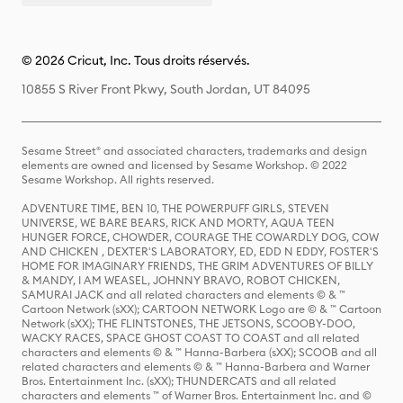
© 2026 Cricut, Inc. Tous droits réservés.
10855 S River Front Pkwy, South Jordan, UT 84095
Sesame Street® and associated characters, trademarks and design
elements are owned and licensed by Sesame Workshop. © 2022
Sesame Workshop. All rights reserved.
ADVENTURE TIME, BEN 10, THE POWERPUFF GIRLS, STEVEN
UNIVERSE, WE BARE BEARS, RICK AND MORTY, AQUA TEEN
HUNGER FORCE, CHOWDER, COURAGE THE COWARDLY DOG, COW
AND CHICKEN , DEXTER'S LABORATORY, ED, EDD N EDDY, FOSTER'S
HOME FOR IMAGINARY FRIENDS, THE GRIM ADVENTURES OF BILLY
& MANDY, I AM WEASEL, JOHNNY BRAVO, ROBOT CHICKEN,
SAMURAI JACK and all related characters and elements © & ™
Cartoon Network (sXX); CARTOON NETWORK Logo are © & ™ Cartoon
Network (sXX); THE FLINTSTONES, THE JETSONS, SCOOBY-DOO,
WACKY RACES, SPACE GHOST COAST TO COAST and all related
characters and elements © & ™ Hanna-Barbera (sXX); SCOOB and all
related characters and elements © & ™ Hanna-Barbera and Warner
Bros. Entertainment Inc. (sXX); THUNDERCATS and all related
characters and elements ™ of Warner Bros. Entertainment Inc. and ©