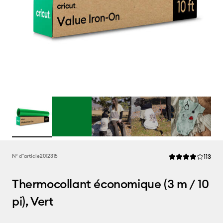
Rev
N° d''article
2012315
113
La note moyenne d
Thermocollant économique (3 m / 10
pi), Vert