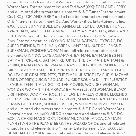
characters and elements ™ of Warner Bros. Entertainment Inc. and ©
Warner Bros. Entertainment Inc and Ted Wolf (sXX); TOM AND JERRY
and all related characters and elements © & ™ Turner Entertainment
Co. (sXX); TOM AND JERRY and all related characters and elements
© & ™ Turner Entertainment Co. And Warner Bros. Entertainment Inc.
(sXX); BUGS BUNNY BUILDERS: ANIMATED SERIES, LOONEY TUNES,
SPACE JAM, SPACE JAM: A NEW LEGACY, ANIMANIACS, PINKY AND
THE BRAIN and all related characters and elements © & ™ Warner
Bros. Entertainment Inc. (sXX); AQUAMAN, BATMAN, CYBORG, DC
SUPER FRIENDS, THE FLASH, GREEN LANTERN, JUSTICE LEAGUE,
SUPERMAN, WONDER WOMAN and all related characters and
elements © & ™ DC. (sXX); AQUAMAN, BATMAN, BATMAN BEGINS,
BATMAN FOREVER, BATMAN RETURNS, THE BATMAN, BATMAN &
ROBIN, BATMAN V SUPERMAN: DAWN OF JUSTICE, DC SUPER HERO
GIRLS, BLACK ADAM, THE DARK KNIGHT RISES, THE DARK KNIGHT,
DC LEAGUE OF SUPER-PETS, THE FLASH, JUSTICE LEAGUE, SHAZAM!,
BIRDS OF PREY, SUICIDE SQUAD, SUICIDE SQUAD: KILL THE JUSTICE
LEAGUE, TEEN TITANS GO! TO THE MOVIES, WONDER WOMAN,
WONDER WOMAN 1984, ARROW, BATWHEELS, BATWOMAN, BLACK
LIGHTNING, DOOM PATROL, THE FLASH, HARLEY QUINN, LEGENDS
OF TOMORROW, STARGIRL, SUPERGIRL, SUPERMAN AND LOIS, TEEN
TITANS GO!, TITANS, YOUNG JUSTICE, WATCHMEN, PEACEMAKER
and all related characters and elements © & ™ DC and Warner Bros.
Entertainment Inc. (sXX); All DC characters and elements © & ™ DC.
(sXX); A CHRISTMAS STORY, TOONAMI, CASABLANCA, CAPTAIN
PLANET AND THE PLANETEERS, THE WIZARD OF OZ and all related
characters and elements © & ™ Turner Entertainment Co. (sXX); ELF,
DUMB AND DUMBER and all related characters and elements © & ™