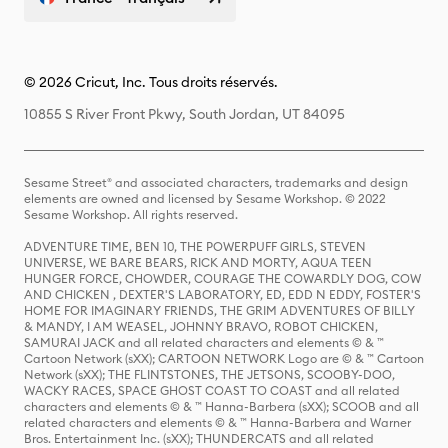
© 2026 Cricut, Inc. Tous droits réservés.
10855 S River Front Pkwy, South Jordan, UT 84095
Sesame Street® and associated characters, trademarks and design
elements are owned and licensed by Sesame Workshop. © 2022
Sesame Workshop. All rights reserved.
ADVENTURE TIME, BEN 10, THE POWERPUFF GIRLS, STEVEN
UNIVERSE, WE BARE BEARS, RICK AND MORTY, AQUA TEEN
HUNGER FORCE, CHOWDER, COURAGE THE COWARDLY DOG, COW
AND CHICKEN , DEXTER'S LABORATORY, ED, EDD N EDDY, FOSTER'S
HOME FOR IMAGINARY FRIENDS, THE GRIM ADVENTURES OF BILLY
& MANDY, I AM WEASEL, JOHNNY BRAVO, ROBOT CHICKEN,
SAMURAI JACK and all related characters and elements © & ™
Cartoon Network (sXX); CARTOON NETWORK Logo are © & ™ Cartoon
Network (sXX); THE FLINTSTONES, THE JETSONS, SCOOBY-DOO,
WACKY RACES, SPACE GHOST COAST TO COAST and all related
characters and elements © & ™ Hanna-Barbera (sXX); SCOOB and all
related characters and elements © & ™ Hanna-Barbera and Warner
Bros. Entertainment Inc. (sXX); THUNDERCATS and all related