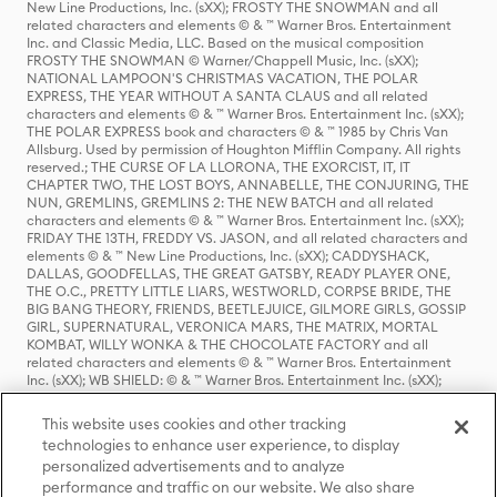
New Line Productions, Inc. (sXX); FROSTY THE SNOWMAN and all
related characters and elements © & ™ Warner Bros. Entertainment
Inc. and Classic Media, LLC. Based on the musical composition
FROSTY THE SNOWMAN © Warner/Chappell Music, Inc. (sXX);
NATIONAL LAMPOON'S CHRISTMAS VACATION, THE POLAR
EXPRESS, THE YEAR WITHOUT A SANTA CLAUS and all related
characters and elements © & ™ Warner Bros. Entertainment Inc. (sXX);
THE POLAR EXPRESS book and characters © & ™ 1985 by Chris Van
Allsburg. Used by permission of Houghton Mifflin Company. All rights
reserved.; THE CURSE OF LA LLORONA, THE EXORCIST, IT, IT
CHAPTER TWO, THE LOST BOYS, ANNABELLE, THE CONJURING, THE
NUN, GREMLINS, GREMLINS 2: THE NEW BATCH and all related
characters and elements © & ™ Warner Bros. Entertainment Inc. (sXX);
FRIDAY THE 13TH, FREDDY VS. JASON, and all related characters and
elements © & ™ New Line Productions, Inc. (sXX); CADDYSHACK,
DALLAS, GOODFELLAS, THE GREAT GATSBY, READY PLAYER ONE,
THE O.C., PRETTY LITTLE LIARS, WESTWORLD, CORPSE BRIDE, THE
BIG BANG THEORY, FRIENDS, BEETLEJUICE, GILMORE GIRLS, GOSSIP
GIRL, SUPERNATURAL, VERONICA MARS, THE MATRIX, MORTAL
KOMBAT, WILLY WONKA & THE CHOCOLATE FACTORY and all
related characters and elements © & ™ Warner Bros. Entertainment
Inc. (sXX); WB SHIELD: © & ™ Warner Bros. Entertainment Inc. (sXX);
HOUSE OF THE DRAGON, GAME OF THRONES, and all related
characters and elements © & ™ Home Box Office, Inc. (sXX); CHILLING
This website uses cookies and other tracking
ADVENTURES OF SABRINA, RIVERDALE © & ™ Warner Bros.
technologies to enhance user experience, to display
Entertainment Inc. Archie Comics and all related characters and
personalized advertisements and to analyze
elements © & ™ Archie Comic Publications, Inc. Used with permission.
(sXX); SEINFELD and all related characters and elements © & ™ Castle
performance and traffic on our website. We also share