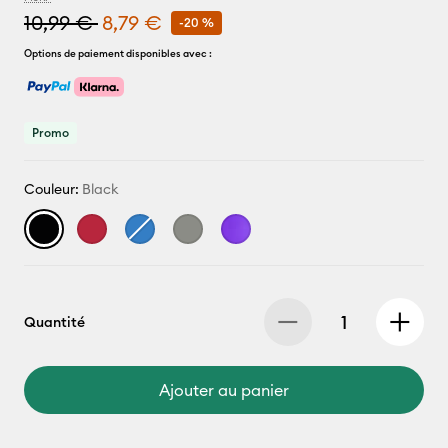
10,99 €
8,79 €
-20 %
Options de paiement disponibles avec :
Promo
Couleur:
Black
Quantité
Ajouter au panier