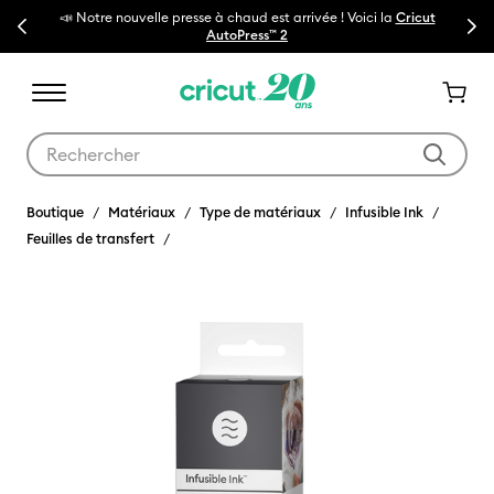
ouvelle presse à chaud est arrivée ! Voici la
Cricut
Previous
Next
🔥NOUVEAU PRIX RÉD
AutoPress™ 2
Utilisez les touches Tab et Shift plus pour naviguer dans les résult
Boutique
Matériaux
Type de matériaux
Infusible Ink
Feuilles de transfert