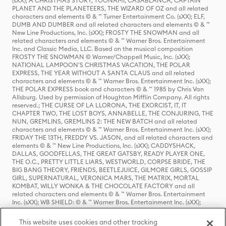
(sXX); A CHRISTMAS STORY, TOONAMI, CASABLANCA, CAPTAIN
PLANET AND THE PLANETEERS, THE WIZARD OF OZ and all related
characters and elements © & ™ Turner Entertainment Co. (sXX); ELF,
DUMB AND DUMBER and all related characters and elements © & ™
New Line Productions, Inc. (sXX); FROSTY THE SNOWMAN and all
related characters and elements © & ™ Warner Bros. Entertainment
Inc. and Classic Media, LLC. Based on the musical composition
FROSTY THE SNOWMAN © Warner/Chappell Music, Inc. (sXX);
NATIONAL LAMPOON'S CHRISTMAS VACATION, THE POLAR
EXPRESS, THE YEAR WITHOUT A SANTA CLAUS and all related
characters and elements © & ™ Warner Bros. Entertainment Inc. (sXX);
THE POLAR EXPRESS book and characters © & ™ 1985 by Chris Van
Allsburg. Used by permission of Houghton Mifflin Company. All rights
reserved.; THE CURSE OF LA LLORONA, THE EXORCIST, IT, IT
CHAPTER TWO, THE LOST BOYS, ANNABELLE, THE CONJURING, THE
NUN, GREMLINS, GREMLINS 2: THE NEW BATCH and all related
characters and elements © & ™ Warner Bros. Entertainment Inc. (sXX);
FRIDAY THE 13TH, FREDDY VS. JASON, and all related characters and
elements © & ™ New Line Productions, Inc. (sXX); CADDYSHACK,
DALLAS, GOODFELLAS, THE GREAT GATSBY, READY PLAYER ONE,
THE O.C., PRETTY LITTLE LIARS, WESTWORLD, CORPSE BRIDE, THE
BIG BANG THEORY, FRIENDS, BEETLEJUICE, GILMORE GIRLS, GOSSIP
GIRL, SUPERNATURAL, VERONICA MARS, THE MATRIX, MORTAL
KOMBAT, WILLY WONKA & THE CHOCOLATE FACTORY and all
related characters and elements © & ™ Warner Bros. Entertainment
Inc. (sXX); WB SHIELD: © & ™ Warner Bros. Entertainment Inc. (sXX);
HOUSE OF THE DRAGON, GAME OF THRONES, and all related
characters and elements © & ™ Home Box Office, Inc. (sXX); CHILLING
This website uses cookies and other tracking