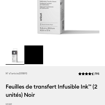
Rev
N° d''article
2011893
795
La note moyenne de
Feuilles de transfert Infusible Ink™ (2
unités) Noir
MSRP