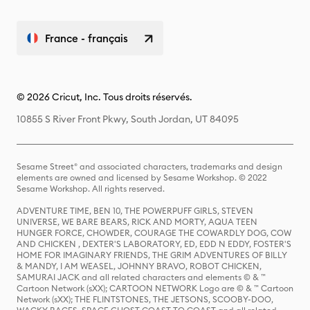
France - français
© 2026 Cricut, Inc. Tous droits réservés.
10855 S River Front Pkwy, South Jordan, UT 84095
Sesame Street® and associated characters, trademarks and design
elements are owned and licensed by Sesame Workshop. © 2022
Sesame Workshop. All rights reserved.
ADVENTURE TIME, BEN 10, THE POWERPUFF GIRLS, STEVEN
UNIVERSE, WE BARE BEARS, RICK AND MORTY, AQUA TEEN
HUNGER FORCE, CHOWDER, COURAGE THE COWARDLY DOG, COW
AND CHICKEN , DEXTER'S LABORATORY, ED, EDD N EDDY, FOSTER'S
HOME FOR IMAGINARY FRIENDS, THE GRIM ADVENTURES OF BILLY
& MANDY, I AM WEASEL, JOHNNY BRAVO, ROBOT CHICKEN,
SAMURAI JACK and all related characters and elements © & ™
Cartoon Network (sXX); CARTOON NETWORK Logo are © & ™ Cartoon
Network (sXX); THE FLINTSTONES, THE JETSONS, SCOOBY-DOO,