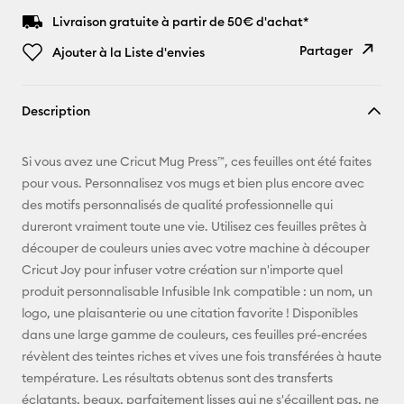
Livraison gratuite à partir de 50€ d'achat*
Partager
Ajouter à la Liste d'envies
Copier le
Description
lien
E-mail
Si vous avez une Cricut Mug Press™, ces feuilles ont été faites
pour vous. Personnalisez vos mugs et bien plus encore avec
Pinterest
des motifs personnalisés de qualité professionnelle qui
dureront vraiment toute une vie. Utilisez ces feuilles prêtes à
Facebook
découper de couleurs unies avec votre machine à découper
Cricut Joy pour infuser votre création sur n'importe quel
X
produit personnalisable Infusible Ink compatible : un nom, un
logo, une plaisanterie ou une citation favorite ! Disponibles
dans une large gamme de couleurs, ces feuilles pré-encrées
révèlent des teintes riches et vives une fois transférées à haute
température. Les résultats obtenus sont des transferts
éclatants, beaux, parfaitement lisses qui ne s'écaillent pas, ne