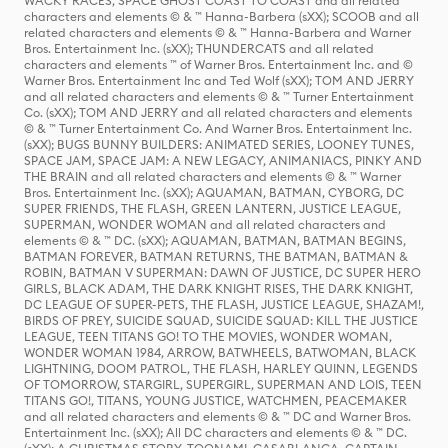
WACKY RACES, SPACE GHOST COAST TO COAST and all related
characters and elements © & ™ Hanna-Barbera (sXX); SCOOB and all
related characters and elements © & ™ Hanna-Barbera and Warner
Bros. Entertainment Inc. (sXX); THUNDERCATS and all related
characters and elements ™ of Warner Bros. Entertainment Inc. and ©
Warner Bros. Entertainment Inc and Ted Wolf (sXX); TOM AND JERRY
and all related characters and elements © & ™ Turner Entertainment
Co. (sXX); TOM AND JERRY and all related characters and elements
© & ™ Turner Entertainment Co. And Warner Bros. Entertainment Inc.
(sXX); BUGS BUNNY BUILDERS: ANIMATED SERIES, LOONEY TUNES,
SPACE JAM, SPACE JAM: A NEW LEGACY, ANIMANIACS, PINKY AND
THE BRAIN and all related characters and elements © & ™ Warner
Bros. Entertainment Inc. (sXX); AQUAMAN, BATMAN, CYBORG, DC
SUPER FRIENDS, THE FLASH, GREEN LANTERN, JUSTICE LEAGUE,
SUPERMAN, WONDER WOMAN and all related characters and
elements © & ™ DC. (sXX); AQUAMAN, BATMAN, BATMAN BEGINS,
BATMAN FOREVER, BATMAN RETURNS, THE BATMAN, BATMAN &
ROBIN, BATMAN V SUPERMAN: DAWN OF JUSTICE, DC SUPER HERO
GIRLS, BLACK ADAM, THE DARK KNIGHT RISES, THE DARK KNIGHT,
DC LEAGUE OF SUPER-PETS, THE FLASH, JUSTICE LEAGUE, SHAZAM!,
BIRDS OF PREY, SUICIDE SQUAD, SUICIDE SQUAD: KILL THE JUSTICE
LEAGUE, TEEN TITANS GO! TO THE MOVIES, WONDER WOMAN,
WONDER WOMAN 1984, ARROW, BATWHEELS, BATWOMAN, BLACK
LIGHTNING, DOOM PATROL, THE FLASH, HARLEY QUINN, LEGENDS
OF TOMORROW, STARGIRL, SUPERGIRL, SUPERMAN AND LOIS, TEEN
TITANS GO!, TITANS, YOUNG JUSTICE, WATCHMEN, PEACEMAKER
and all related characters and elements © & ™ DC and Warner Bros.
Entertainment Inc. (sXX); All DC characters and elements © & ™ DC.