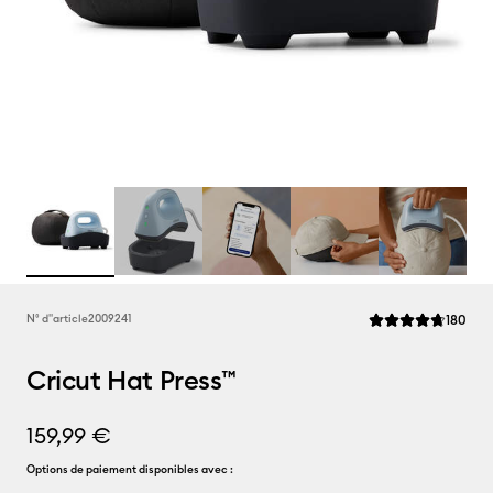
Rev
N° d''article
2009241
180
La note moyenne de
Cricut Hat Press™
159,99 €
Options de paiement disponibles avec :