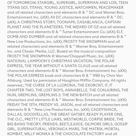
OF TOMORROW, STARGIRL, SUPERGIRL, SUPERMAN AND LOIS, TEEN
TITANS GO!, TITANS, YOUNG JUSTICE, WATCHMEN, PEACEMAKER
and all related characters and elements © & ™ DC and Warner Bros.
Entertainment Inc. (sXX); All DC characters and elements © & ™ DC.
(sXX); A CHRISTMAS STORY, TOONAMI, CASABLANCA, CAPTAIN
PLANET AND THE PLANETEERS, THE WIZARD OF OZ and all related
characters and elements © & ™ Turner Entertainment Co. (sXX); ELF,
DUMB AND DUMBER and all related characters and elements © & ™
New Line Productions, Inc. (sXX); FROSTY THE SNOWMAN and all
related characters and elements © & ™ Warner Bros. Entertainment
Inc. and Classic Media, LLC. Based on the musical composition
FROSTY THE SNOWMAN © Warner/Chappell Music, Inc. (sXX);
NATIONAL LAMPOON'S CHRISTMAS VACATION, THE POLAR
EXPRESS, THE YEAR WITHOUT A SANTA CLAUS and all related
characters and elements © & ™ Warner Bros. Entertainment Inc. (sXX);
THE POLAR EXPRESS book and characters © & ™ 1985 by Chris Van
Allsburg. Used by permission of Houghton Mifflin Company. All rights
reserved.; THE CURSE OF LA LLORONA, THE EXORCIST, IT, IT
CHAPTER TWO, THE LOST BOYS, ANNABELLE, THE CONJURING, THE
NUN, GREMLINS, GREMLINS 2: THE NEW BATCH and all related
characters and elements © & ™ Warner Bros. Entertainment Inc. (sXX);
FRIDAY THE 13TH, FREDDY VS. JASON, and all related characters and
elements © & ™ New Line Productions, Inc. (sXX); CADDYSHACK,
DALLAS, GOODFELLAS, THE GREAT GATSBY, READY PLAYER ONE,
THE O.C., PRETTY LITTLE LIARS, WESTWORLD, CORPSE BRIDE, THE
BIG BANG THEORY, FRIENDS, BEETLEJUICE, GILMORE GIRLS, GOSSIP
GIRL, SUPERNATURAL, VERONICA MARS, THE MATRIX, MORTAL
KOMBAT, WILLY WONKA & THE CHOCOLATE FACTORY and all