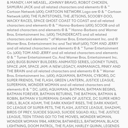
& MANDY, I AM WEASEL, JOHNNY BRAVO, ROBOT CHICKEN,
SAMURAI JACK and all related characters and elements © & ™
Cartoon Network (sXX); CARTOON NETWORK Logo are © & ™ Cartoon
Network (sXX); THE FLINTSTONES, THE JETSONS, SCOOBY-DOO,
WACKY RACES, SPACE GHOST COAST TO COAST and all related
characters and elements © & ™ Hanna-Barbera (sXX); SCOOB and all
related characters and elements © & ™ Hanna-Barbera and Warner
Bros. Entertainment Inc. (sXX); THUNDERCATS and all related
characters and elements ™ of Warner Bros. Entertainment Inc. and ©
Warner Bros. Entertainment Inc and Ted Wolf (sXX); TOM AND JERRY
and all related characters and elements © & ™ Turner Entertainment
Co. (sXX); TOM AND JERRY and all related characters and elements
© & ™ Turner Entertainment Co. And Warner Bros. Entertainment Inc.
(sXX); BUGS BUNNY BUILDERS: ANIMATED SERIES, LOONEY TUNES,
SPACE JAM, SPACE JAM: A NEW LEGACY, ANIMANIACS, PINKY AND
THE BRAIN and all related characters and elements © & ™ Warner
Bros. Entertainment Inc. (sXX); AQUAMAN, BATMAN, CYBORG, DC
SUPER FRIENDS, THE FLASH, GREEN LANTERN, JUSTICE LEAGUE,
SUPERMAN, WONDER WOMAN and all related characters and
elements © & ™ DC. (sXX); AQUAMAN, BATMAN, BATMAN BEGINS,
BATMAN FOREVER, BATMAN RETURNS, THE BATMAN, BATMAN &
ROBIN, BATMAN V SUPERMAN: DAWN OF JUSTICE, DC SUPER HERO
GIRLS, BLACK ADAM, THE DARK KNIGHT RISES, THE DARK KNIGHT,
DC LEAGUE OF SUPER-PETS, THE FLASH, JUSTICE LEAGUE, SHAZAM!,
BIRDS OF PREY, SUICIDE SQUAD, SUICIDE SQUAD: KILL THE JUSTICE
LEAGUE, TEEN TITANS GO! TO THE MOVIES, WONDER WOMAN,
WONDER WOMAN 1984, ARROW, BATWHEELS, BATWOMAN, BLACK
LIGHTNING, DOOM PATROL, THE FLASH, HARLEY QUINN, LEGENDS