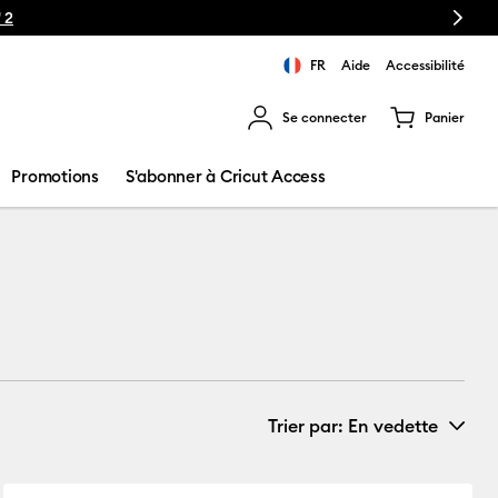
Next
t Maker 4
FR
Aide
Accessibilité
Se connecter
Panier
ns les résultats de recherche.
Promotions
S'abonner à Cricut Access
Trier par
: En vedette
Nouveautés