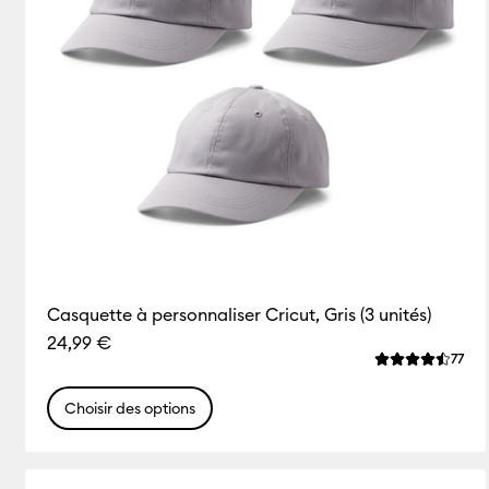
Casquette à personnaliser Cricut, Gris (3 unités)
24,99 €
Rev
77
La note moyenn
Choisir des options