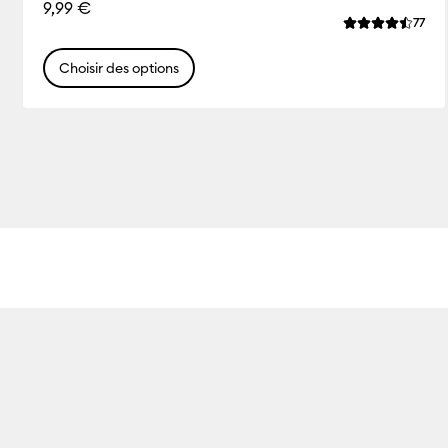
9,99 €
Rev
77
La note moyenn
Choisir des options