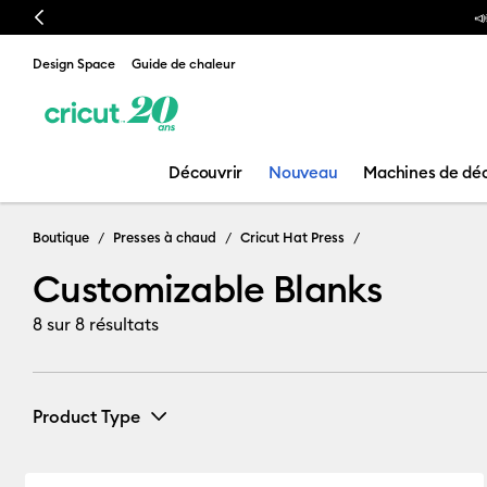
Previous
Design Space
Guide de chaleur
Découvrir
Nouveau
Machines de dé
Customizable 
Boutique
Presses à chaud
Cricut Hat Press
Customizable Blanks
8
sur 8 résultats
Product Type
Cricut Blanks
(8)
Affiner par Product Type : Cricut Bla