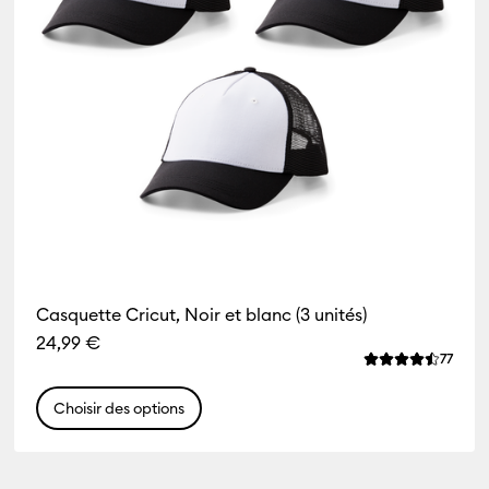
Casquette Cricut, Noir et blanc (3 unités)
24,99 €
iews
Revie
77
e de ce produit est 4.5 sur 5.
La note moyenne
Choisir des options