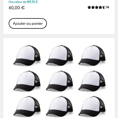
Une valeur de 489,95 €
iews
60,00 €
Revie
74
e de ce produit est 4.5 sur 5.
La note moyenne
Ajouter au panier