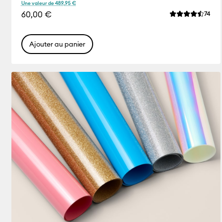
Une valeur de 489,95 €
60,00 €
Rev
74
La note moyenn
Ajouter au panier