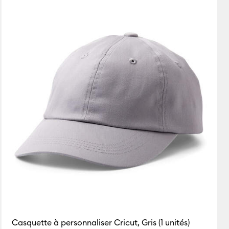
En vedette
Prix : croissant
Prix : décroissant
Les plus populaires
Meilleures ventes
Avis des clients
Casquette à personnaliser Cricut, Gris (1 unités)