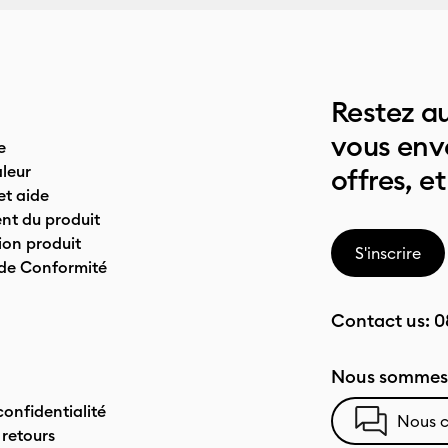
Restez au
vous env
e
leur
offres, et
t aide
nt du produit
on produit
S'inscrire
 de Conformité
Contact us:
0
Nous sommes 
confidentialité
Nous c
 retours