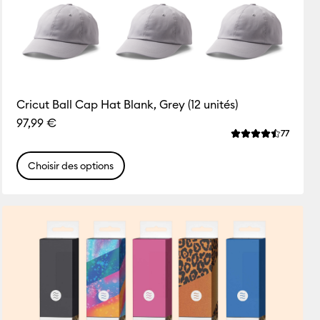
Cricut Ball Cap Hat Blank, Grey (12 unités)
97,99 €
ws
Review
77
 de ce produit est 4.5 sur 5.
La note moyenne 
Choisir des options