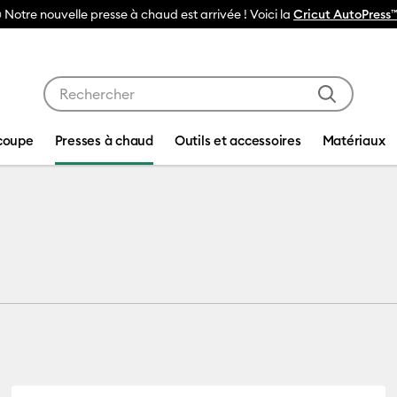
🔥NOUVEAU PRIX RÉDUIT
Machines de découpe Cricu
Utilisez les touches Tab et Shift plus pour naviguer da
coupe
Presses à chaud
Outils et accessoires
Matériaux
Blanks
nks