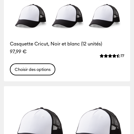
Casquette Cricut, Noir et blanc (12 unités)
97,99 €
Revie
77
La note moyenne
Choisir des options