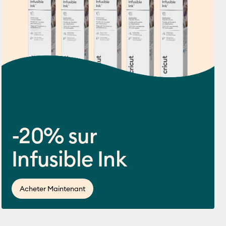
-20% sur
Infusible Ink
ws
 de ce produit est 4.5 sur 5.
Acheter Maintenant