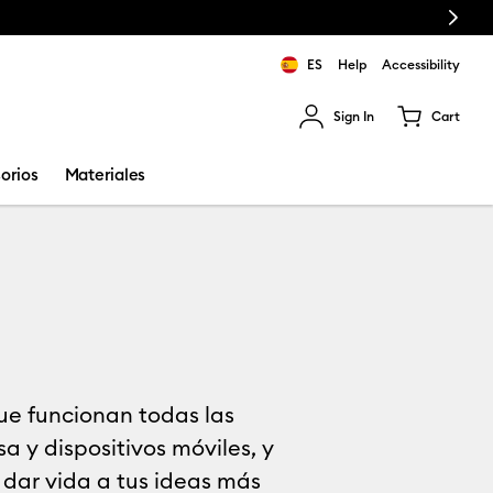
Next
ES
Help
Accessibility
Sign In
Cart
ults.
orios
Materiales
que funcionan todas las
 y dispositivos móviles, y
 dar vida a tus ideas más