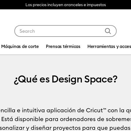
Envío gratuito a partir de €50
Use Tab and Shift plus Tab keys to navigate search res
Máquinas de corte
Prensas térmicas
Herramientas y acces
n Space?
¿Qué es Design Space?
ncilla e intuitiva aplicación de Cricut™ con la 
 Está disponible para ordenadores de sobremesa
rsonalizar y diseñar proyectos para que puedas