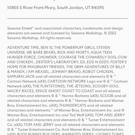
10855 S River Front Pkwy, South Jordan, UT 84095
Sesame Street® and associated characters, trademarks and design
elements are owned and licensed by Sesame Workshop. © 2022
Sesame Workshop. All rights reserved.
ADVENTURE TIME, BEN 10, THE POWERPUFF GIRLS, STEVEN
UNIVERSE, WE BARE BEARS, RICK AND MORTY, AQUA TEEN
HUNGER FORCE, CHOWDER, COURAGE THE COWARDLY DOG, COW
AND CHICKEN , DEXTER'S LABORATORY, ED, EDD N EDDY, FOSTER'S
HOME FOR IMAGINARY FRIENDS, THE GRIM ADVENTURES OF BILLY
& MANDY, I AM WEASEL, JOHNNY BRAVO, ROBOT CHICKEN,
SAMURAI JACK and all related characters and elements © & ™
Cartoon Network (sXX); CARTOON NETWORK Logo are © & ™ Cartoon
Network (sXX); THE FLINTSTONES, THE JETSONS, SCOOBY-DOO,
WACKY RACES, SPACE GHOST COAST TO COAST and all related
characters and elements © & ™ Hanna-Barbera (sXX); SCOOB and all
related characters and elements © & ™ Hanna-Barbera and Warner
Bros. Entertainment Inc. (sXX); THUNDERCATS and all related
characters and elements ™ of Warner Bros. Entertainment Inc. and ©
Warner Bros. Entertainment Inc and Ted Wolf (sXX); TOM AND JERRY
and all related characters and elements © & ™ Turner Entertainment
Co. (sXX); TOM AND JERRY and all related characters and elements
© & ™ Turner Entertainment Co. And Warner Bros. Entertainment Inc.
(sXX); BUGS BUNNY BUILDERS: ANIMATED SERIES, LOONEY TUNES,