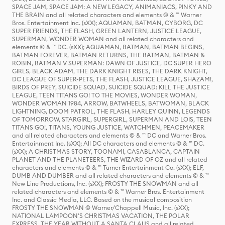
SPACE JAM, SPACE JAM: A NEW LEGACY, ANIMANIACS, PINKY AND
THE BRAIN and all related characters and elements © & ™ Warner
Bros. Entertainment Inc. (sXX); AQUAMAN, BATMAN, CYBORG, DC
SUPER FRIENDS, THE FLASH, GREEN LANTERN, JUSTICE LEAGUE,
SUPERMAN, WONDER WOMAN and all related characters and
elements © & ™ DC. (sXX); AQUAMAN, BATMAN, BATMAN BEGINS,
BATMAN FOREVER, BATMAN RETURNS, THE BATMAN, BATMAN &
ROBIN, BATMAN V SUPERMAN: DAWN OF JUSTICE, DC SUPER HERO
GIRLS, BLACK ADAM, THE DARK KNIGHT RISES, THE DARK KNIGHT,
DC LEAGUE OF SUPER-PETS, THE FLASH, JUSTICE LEAGUE, SHAZAM!,
BIRDS OF PREY, SUICIDE SQUAD, SUICIDE SQUAD: KILL THE JUSTICE
LEAGUE, TEEN TITANS GO! TO THE MOVIES, WONDER WOMAN,
WONDER WOMAN 1984, ARROW, BATWHEELS, BATWOMAN, BLACK
LIGHTNING, DOOM PATROL, THE FLASH, HARLEY QUINN, LEGENDS
OF TOMORROW, STARGIRL, SUPERGIRL, SUPERMAN AND LOIS, TEEN
TITANS GO!, TITANS, YOUNG JUSTICE, WATCHMEN, PEACEMAKER
and all related characters and elements © & ™ DC and Warner Bros.
Entertainment Inc. (sXX); All DC characters and elements © & ™ DC.
(sXX); A CHRISTMAS STORY, TOONAMI, CASABLANCA, CAPTAIN
PLANET AND THE PLANETEERS, THE WIZARD OF OZ and all related
characters and elements © & ™ Turner Entertainment Co. (sXX); ELF,
DUMB AND DUMBER and all related characters and elements © & ™
New Line Productions, Inc. (sXX); FROSTY THE SNOWMAN and all
related characters and elements © & ™ Warner Bros. Entertainment
Inc. and Classic Media, LLC. Based on the musical composition
FROSTY THE SNOWMAN © Warner/Chappell Music, Inc. (sXX);
NATIONAL LAMPOON'S CHRISTMAS VACATION, THE POLAR
EXPRESS, THE YEAR WITHOUT A SANTA CLAUS and all related