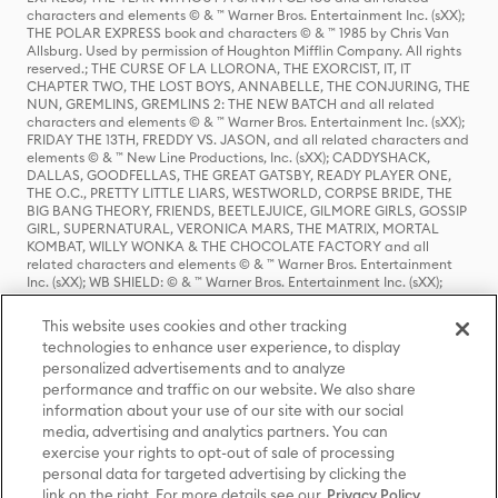
characters and elements © & ™ Warner Bros. Entertainment Inc. (sXX);
THE POLAR EXPRESS book and characters © & ™ 1985 by Chris Van
Allsburg. Used by permission of Houghton Mifflin Company. All rights
reserved.; THE CURSE OF LA LLORONA, THE EXORCIST, IT, IT
CHAPTER TWO, THE LOST BOYS, ANNABELLE, THE CONJURING, THE
NUN, GREMLINS, GREMLINS 2: THE NEW BATCH and all related
characters and elements © & ™ Warner Bros. Entertainment Inc. (sXX);
FRIDAY THE 13TH, FREDDY VS. JASON, and all related characters and
elements © & ™ New Line Productions, Inc. (sXX); CADDYSHACK,
DALLAS, GOODFELLAS, THE GREAT GATSBY, READY PLAYER ONE,
THE O.C., PRETTY LITTLE LIARS, WESTWORLD, CORPSE BRIDE, THE
BIG BANG THEORY, FRIENDS, BEETLEJUICE, GILMORE GIRLS, GOSSIP
GIRL, SUPERNATURAL, VERONICA MARS, THE MATRIX, MORTAL
KOMBAT, WILLY WONKA & THE CHOCOLATE FACTORY and all
related characters and elements © & ™ Warner Bros. Entertainment
Inc. (sXX); WB SHIELD: © & ™ Warner Bros. Entertainment Inc. (sXX);
HOUSE OF THE DRAGON, GAME OF THRONES, and all related
characters and elements © & ™ Home Box Office, Inc. (sXX); CHILLING
This website uses cookies and other tracking
ADVENTURES OF SABRINA, RIVERDALE © & ™ Warner Bros.
technologies to enhance user experience, to display
Entertainment Inc. Archie Comics and all related characters and
personalized advertisements and to analyze
elements © & ™ Archie Comic Publications, Inc. Used with permission.
(sXX); SEINFELD and all related characters and elements © & ™ Castle
performance and traffic on our website. We also share
Rock Entertainment. (sXX); TED LASSO © & ™ Warner Bros.
information about your use of our site with our social
Entertainment Inc. & Universal Television LLC (sXX); THE HOBBIT: AN
media, advertising and analytics partners. You can
UNEXPECTED JOURNEY, THE HOBBIT: THE DESOLATION OF SMAUG,
exercise your rights to opt-out of sale of processing
THE HOBBIT: THE BATTLE OF THE FIVE ARMIES, THE LORD OF THE
personal data for targeted advertising by clicking the
RINGS: THE FELLOWSHIP OF THE RING, THE LORD OF THE RINGS: THE
link on the right. For more details see our
Privacy Policy
TWO TOWERS, THE LORD OF THE RINGS: THE RETURN OF THE KING