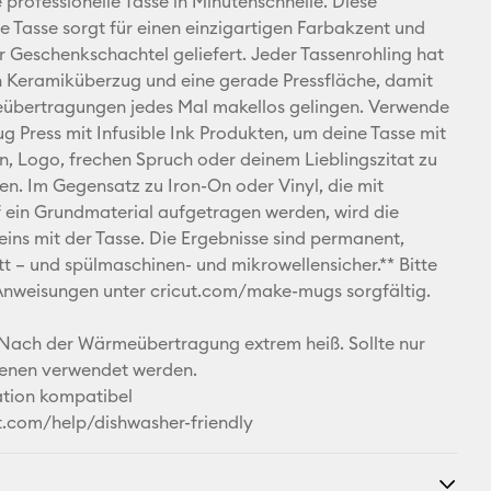
 professionelle Tasse in Minutenschnelle. Diese
Adresse
 Tasse sorgt für einen einzigartigen Farbakzent und
er Geschenkschachtel geliefert. Jeder Tassenrohling hat
Pinterest
n Keramiküberzug und eine gerade Pressfläche, damit
übertragungen jedes Mal makellos gelingen. Verwende
Facebook
ug Press mit Infusible Ink Produkten, um deine Tasse mit
 Logo, frechen Spruch oder deinem Lieblingszitat zu
X
ren. Im Gegensatz zu Iron-On oder Vinyl, die mit
f ein Grundmaterial aufgetragen werden, wird die
 eins mit der Tasse. Die Ergebnisse sind permanent,
tt – und spülmaschinen- und mikrowellensicher.** Bitte
Anweisungen unter cricut.com/make-mugs sorgfältig.
ch der Wärmeübertragung extrem heiß. Sollte nur
enen verwendet werden.
ation kompatibel
ut.com/help/dishwasher-friendly