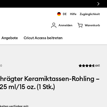
Next
DE
Hilfe
Zugänglichkeit
Anmelden
Warenkorb
rgebnisse zu navigieren.
Angebote
Cricut Access beitreten
Revi
30
641
Die durchschnittlic
hrägter Keramiktassen-Rohling –
5 ml/15 oz. (1 Stk.)
keiten verfügbar mit: