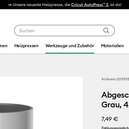
esse, die
Cricut AutoPress™ 2
, ist da!
Verwende die Tab- und Shift+Tab-Tasten, um die Suche
inen
Heizpressen
Werkzeuge und Zubehör
Materialien
Artikelnr.
20093
Abgesc
Grau, 42
7,49 €
Zahlungsmöglich