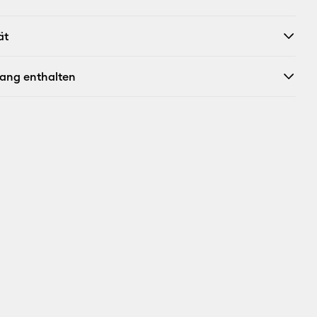
ät
fang enthalten