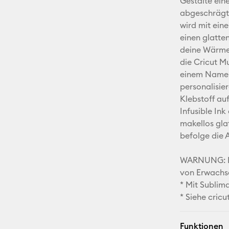
Gestalte eine
abgeschrägte
wird mit ein
einen glatte
deine Wärme
die Cricut M
einem Namen,
personalisie
Klebstoff au
Infusible Ink
makellos gla
befolge die 
WARNUNG: Na
von Erwachs
* Mit Sublim
* Siehe cric
Funktionen