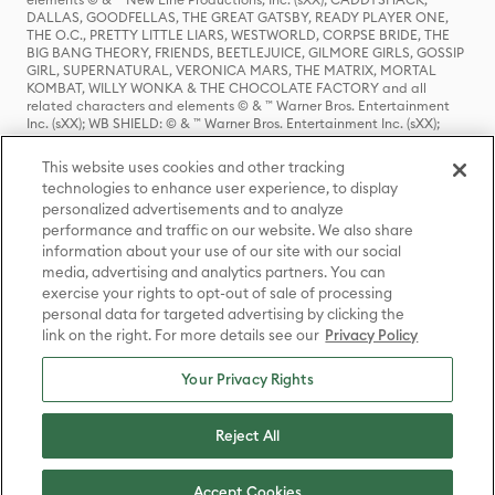
DALLAS, GOODFELLAS, THE GREAT GATSBY, READY PLAYER ONE,
THE O.C., PRETTY LITTLE LIARS, WESTWORLD, CORPSE BRIDE, THE
BIG BANG THEORY, FRIENDS, BEETLEJUICE, GILMORE GIRLS, GOSSIP
GIRL, SUPERNATURAL, VERONICA MARS, THE MATRIX, MORTAL
KOMBAT, WILLY WONKA & THE CHOCOLATE FACTORY and all
related characters and elements © & ™ Warner Bros. Entertainment
Inc. (sXX); WB SHIELD: © & ™ Warner Bros. Entertainment Inc. (sXX);
HOUSE OF THE DRAGON, GAME OF THRONES, and all related
characters and elements © & ™ Home Box Office, Inc. (sXX); CHILLING
This website uses cookies and other tracking
ADVENTURES OF SABRINA, RIVERDALE © & ™ Warner Bros.
technologies to enhance user experience, to display
Entertainment Inc. Archie Comics and all related characters and
personalized advertisements and to analyze
elements © & ™ Archie Comic Publications, Inc. Used with permission.
(sXX); SEINFELD and all related characters and elements © & ™ Castle
performance and traffic on our website. We also share
Rock Entertainment. (sXX); TED LASSO © & ™ Warner Bros.
information about your use of our site with our social
Entertainment Inc. & Universal Television LLC (sXX); THE HOBBIT: AN
media, advertising and analytics partners. You can
UNEXPECTED JOURNEY, THE HOBBIT: THE DESOLATION OF SMAUG,
exercise your rights to opt-out of sale of processing
THE HOBBIT: THE BATTLE OF THE FIVE ARMIES, THE LORD OF THE
personal data for targeted advertising by clicking the
RINGS: THE FELLOWSHIP OF THE RING, THE LORD OF THE RINGS: THE
link on the right. For more details see our
Privacy Policy
TWO TOWERS, THE LORD OF THE RINGS: THE RETURN OF THE KING
and the names of the characters, items, events and places therein are
TM of The Saul Zaentz Company d/b/a Middle-earth Enterprises
Your Privacy Rights
under license to New Line Productions, Inc. (sXX), © Warner Bros.
Entertainment Inc. All rights reserved; WHERE THE WILD THINGS ARE
and all related characters and elements © Warner Bros.
Reject All
Entertainment Inc. (sXX); WIZARDING WORLD and all related
trademarks, characters, names, and indicia are © & ™ Warner Bros.
Entertainment Inc. (sXX); © Warner Bros. Entertainment Inc. All rights
Accept Cookies
reserved.