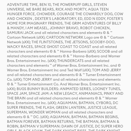
ADVENTURE TIME, BEN 10, THE POWERPUFF GIRLS, STEVEN
UNIVERSE, WE BARE BEARS, RICK AND MORTY, AQUA TEEN
HUNGER FORCE, CHOWDER, COURAGE THE COWARDLY DOG, COW
AND CHICKEN , DEXTER'S LABORATORY, ED, EDD N EDDY, FOSTER'S
HOME FOR IMAGINARY FRIENDS, THE GRIM ADVENTURES OF BILLY
& MANDY, I AM WEASEL, JOHNNY BRAVO, ROBOT CHICKEN,
SAMURAI JACK and all related characters and elements © & ™
Cartoon Network (sXX); CARTOON NETWORK Logo are © & ™ Cartoon
Network (sXX); THE FLINTSTONES, THE JETSONS, SCOOBY-DOO,
WACKY RACES, SPACE GHOST COAST TO COAST and all related
characters and elements © & ™ Hanna-Barbera (sXX); SCOOB and all
related characters and elements © & ™ Hanna-Barbera and Warner
Bros. Entertainment Inc. (sXX); THUNDERCATS and all related
characters and elements ™ of Warner Bros. Entertainment Inc. and ©
Warner Bros. Entertainment Inc and Ted Wolf (sXX); TOM AND JERRY
and all related characters and elements © & ™ Turner Entertainment
Co. (sXX); TOM AND JERRY and all related characters and elements
© & ™ Turner Entertainment Co. And Warner Bros. Entertainment Inc.
(sXX); BUGS BUNNY BUILDERS: ANIMATED SERIES, LOONEY TUNES,
SPACE JAM, SPACE JAM: A NEW LEGACY, ANIMANIACS, PINKY AND
THE BRAIN and all related characters and elements © & ™ Warner
Bros. Entertainment Inc. (sXX); AQUAMAN, BATMAN, CYBORG, DC
SUPER FRIENDS, THE FLASH, GREEN LANTERN, JUSTICE LEAGUE,
SUPERMAN, WONDER WOMAN and all related characters and
elements © & ™ DC. (sXX); AQUAMAN, BATMAN, BATMAN BEGINS,
BATMAN FOREVER, BATMAN RETURNS, THE BATMAN, BATMAN &
ROBIN, BATMAN V SUPERMAN: DAWN OF JUSTICE, DC SUPER HERO
GIRLS, BLACK ADAM, THE DARK KNIGHT RISES, THE DARK KNIGHT,