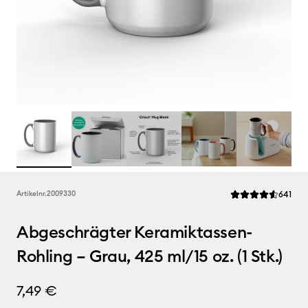
Rev
Artikelnr.
2009330
641
Die durchschnittli
Abgeschrägter Keramiktassen-
Rohling – Grau, 425 ml/15 oz. (1 Stk.)
7,49 €