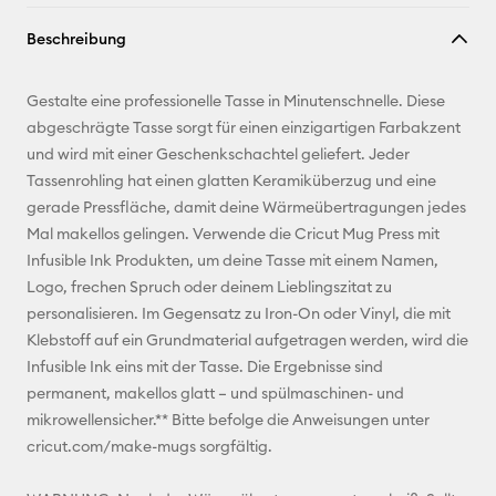
Link
Beschreibung
kopieren
E-Mail-
Gestalte eine professionelle Tasse in Minutenschnelle. Diese
Adresse
abgeschrägte Tasse sorgt für einen einzigartigen Farbakzent
und wird mit einer Geschenkschachtel geliefert. Jeder
Pinterest
Tassenrohling hat einen glatten Keramiküberzug und eine
gerade Pressfläche, damit deine Wärmeübertragungen jedes
Facebook
Mal makellos gelingen. Verwende die Cricut Mug Press mit
Infusible Ink Produkten, um deine Tasse mit einem Namen,
X
Logo, frechen Spruch oder deinem Lieblingszitat zu
personalisieren. Im Gegensatz zu Iron-On oder Vinyl, die mit
Klebstoff auf ein Grundmaterial aufgetragen werden, wird die
Infusible Ink eins mit der Tasse. Die Ergebnisse sind
permanent, makellos glatt – und spülmaschinen- und
mikrowellensicher.** Bitte befolge die Anweisungen unter
cricut.com/make-mugs sorgfältig.