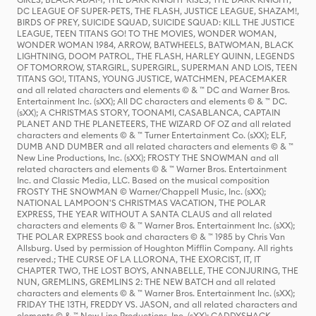
DC LEAGUE OF SUPER-PETS, THE FLASH, JUSTICE LEAGUE, SHAZAM!,
BIRDS OF PREY, SUICIDE SQUAD, SUICIDE SQUAD: KILL THE JUSTICE
LEAGUE, TEEN TITANS GO! TO THE MOVIES, WONDER WOMAN,
WONDER WOMAN 1984, ARROW, BATWHEELS, BATWOMAN, BLACK
LIGHTNING, DOOM PATROL, THE FLASH, HARLEY QUINN, LEGENDS
OF TOMORROW, STARGIRL, SUPERGIRL, SUPERMAN AND LOIS, TEEN
TITANS GO!, TITANS, YOUNG JUSTICE, WATCHMEN, PEACEMAKER
and all related characters and elements © & ™ DC and Warner Bros.
Entertainment Inc. (sXX); All DC characters and elements © & ™ DC.
(sXX); A CHRISTMAS STORY, TOONAMI, CASABLANCA, CAPTAIN
PLANET AND THE PLANETEERS, THE WIZARD OF OZ and all related
characters and elements © & ™ Turner Entertainment Co. (sXX); ELF,
DUMB AND DUMBER and all related characters and elements © & ™
New Line Productions, Inc. (sXX); FROSTY THE SNOWMAN and all
related characters and elements © & ™ Warner Bros. Entertainment
Inc. and Classic Media, LLC. Based on the musical composition
FROSTY THE SNOWMAN © Warner/Chappell Music, Inc. (sXX);
NATIONAL LAMPOON'S CHRISTMAS VACATION, THE POLAR
EXPRESS, THE YEAR WITHOUT A SANTA CLAUS and all related
characters and elements © & ™ Warner Bros. Entertainment Inc. (sXX);
THE POLAR EXPRESS book and characters © & ™ 1985 by Chris Van
Allsburg. Used by permission of Houghton Mifflin Company. All rights
reserved.; THE CURSE OF LA LLORONA, THE EXORCIST, IT, IT
CHAPTER TWO, THE LOST BOYS, ANNABELLE, THE CONJURING, THE
NUN, GREMLINS, GREMLINS 2: THE NEW BATCH and all related
characters and elements © & ™ Warner Bros. Entertainment Inc. (sXX);
FRIDAY THE 13TH, FREDDY VS. JASON, and all related characters and
elements © & ™ New Line Productions, Inc. (sXX); CADDYSHACK,