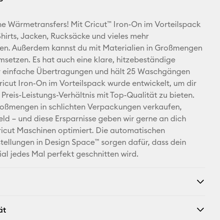
E-Mail-
ine Wärmetransfers! Mit Cricut™ Iron-On im Vorteilspack
Adresse
Shirts, Jacken, Rucksäcke und vieles mehr
ren. Außerdem kannst du mit Materialien in Großmengen
Pinterest
setzen. Es hat auch eine klare, hitzebeständige
ür einfache Übertragungen und hält 25 Waschgängen
Facebook
ricut Iron-On im Vorteilspack wurde entwickelt, um dir
Preis-Leistungs-Verhältnis mit Top-Qualität zu bieten.
X
roßmengen in schlichten Verpackungen verkaufen,
eld – und diese Ersparnisse geben wir gerne an dich
Cricut Maschinen optimiert. Die automatischen
tellungen in Design Space™ sorgen dafür, dass dein
ial jedes Mal perfekt geschnitten wird.
ät