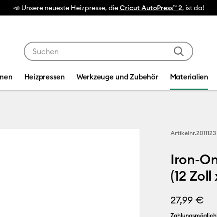
esse, die
Cricut AutoPress™ 2
, ist da!
Verwende die Tab- und Shift+Tab-Tasten, um die Suche
inen
Heizpressen
Werkzeuge und Zubehör
Materialien
Artikelnr.
2011123
Iron-On
(12 Zoll
27,99 €
Zahlungsmöglich