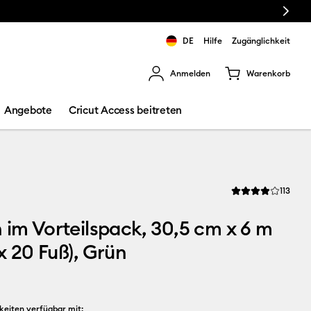
Next
DE
Hilfe
Zugänglichkeit
Anmelden
Warenkorb
rgebnisse zu navigieren.
Angebote
Cricut Access beitreten
Revi
113
Die durchschnittli
 im Vorteilspack, 30,5 cm x 6 m
 x 20 Fuß), Grün
keiten verfügbar mit: