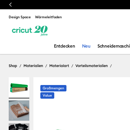
Previous
📣 Unsere neueste Heizpr
Design Space
Wärmeleitfaden
Entdecken
Neu
Schneidemasch
Shop
Materialien
Materialart
Vorteilsmaterialien
Großmengen
Value