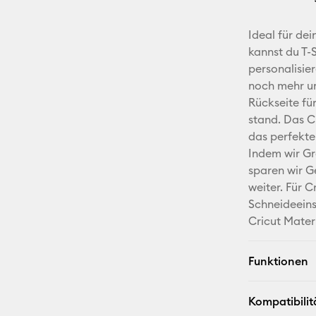
Ideal für de
kannst du T-
personalisie
noch mehr um
Rückseite f
stand. Das C
das perfekte 
Indem wir G
sparen wir G
weiter. Für 
Schneideeins
Cricut Mater
Funktionen
Kompatibilit