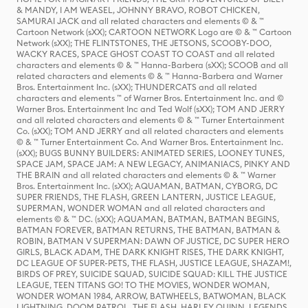
& MANDY, I AM WEASEL, JOHNNY BRAVO, ROBOT CHICKEN,
SAMURAI JACK and all related characters and elements © & ™
Cartoon Network (sXX); CARTOON NETWORK Logo are © & ™ Cartoon
Network (sXX); THE FLINTSTONES, THE JETSONS, SCOOBY-DOO,
WACKY RACES, SPACE GHOST COAST TO COAST and all related
characters and elements © & ™ Hanna-Barbera (sXX); SCOOB and all
related characters and elements © & ™ Hanna-Barbera and Warner
Bros. Entertainment Inc. (sXX); THUNDERCATS and all related
characters and elements ™ of Warner Bros. Entertainment Inc. and ©
Warner Bros. Entertainment Inc and Ted Wolf (sXX); TOM AND JERRY
and all related characters and elements © & ™ Turner Entertainment
Co. (sXX); TOM AND JERRY and all related characters and elements
© & ™ Turner Entertainment Co. And Warner Bros. Entertainment Inc.
(sXX); BUGS BUNNY BUILDERS: ANIMATED SERIES, LOONEY TUNES,
SPACE JAM, SPACE JAM: A NEW LEGACY, ANIMANIACS, PINKY AND
THE BRAIN and all related characters and elements © & ™ Warner
Bros. Entertainment Inc. (sXX); AQUAMAN, BATMAN, CYBORG, DC
SUPER FRIENDS, THE FLASH, GREEN LANTERN, JUSTICE LEAGUE,
SUPERMAN, WONDER WOMAN and all related characters and
elements © & ™ DC. (sXX); AQUAMAN, BATMAN, BATMAN BEGINS,
BATMAN FOREVER, BATMAN RETURNS, THE BATMAN, BATMAN &
ROBIN, BATMAN V SUPERMAN: DAWN OF JUSTICE, DC SUPER HERO
GIRLS, BLACK ADAM, THE DARK KNIGHT RISES, THE DARK KNIGHT,
DC LEAGUE OF SUPER-PETS, THE FLASH, JUSTICE LEAGUE, SHAZAM!,
BIRDS OF PREY, SUICIDE SQUAD, SUICIDE SQUAD: KILL THE JUSTICE
LEAGUE, TEEN TITANS GO! TO THE MOVIES, WONDER WOMAN,
WONDER WOMAN 1984, ARROW, BATWHEELS, BATWOMAN, BLACK
LIGHTNING, DOOM PATROL, THE FLASH, HARLEY QUINN, LEGENDS