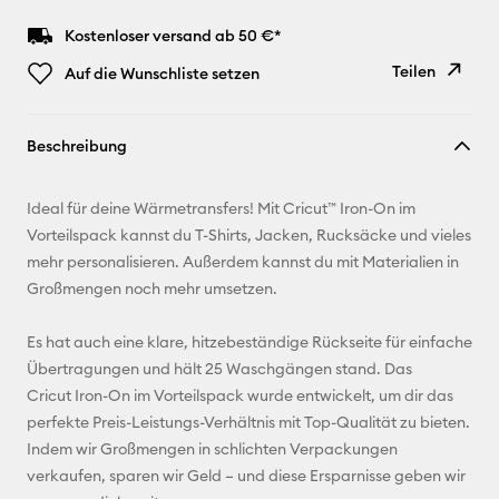
Kostenloser versand ab 50 €*
Teilen
Auf die Wunschliste setzen
Link
Beschreibung
kopieren
E-Mail-
Ideal für deine Wärmetransfers! Mit Cricut™ Iron-On im
Adresse
Vorteilspack kannst du T-Shirts, Jacken, Rucksäcke und vieles
mehr personalisieren. Außerdem kannst du mit Materialien in
Pinterest
Großmengen noch mehr umsetzen.
Facebook
Es hat auch eine klare, hitzebeständige Rückseite für einfache
Übertragungen und hält 25 Waschgängen stand. Das
X
Cricut Iron-On im Vorteilspack wurde entwickelt, um dir das
perfekte Preis-Leistungs-Verhältnis mit Top-Qualität zu bieten.
Indem wir Großmengen in schlichten Verpackungen
verkaufen, sparen wir Geld – und diese Ersparnisse geben wir