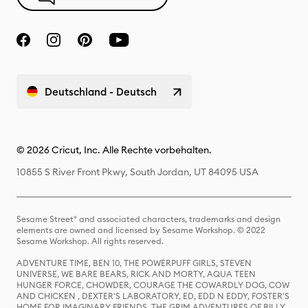
Deutschland - Deutsch
© 2026 Cricut, Inc. Alle Rechte vorbehalten.
10855 S River Front Pkwy, South Jordan, UT 84095 USA
Sesame Street® and associated characters, trademarks and design
elements are owned and licensed by Sesame Workshop. © 2022
Sesame Workshop. All rights reserved.
ADVENTURE TIME, BEN 10, THE POWERPUFF GIRLS, STEVEN
UNIVERSE, WE BARE BEARS, RICK AND MORTY, AQUA TEEN
HUNGER FORCE, CHOWDER, COURAGE THE COWARDLY DOG, COW
AND CHICKEN , DEXTER'S LABORATORY, ED, EDD N EDDY, FOSTER'S
HOME FOR IMAGINARY FRIENDS, THE GRIM ADVENTURES OF BILLY