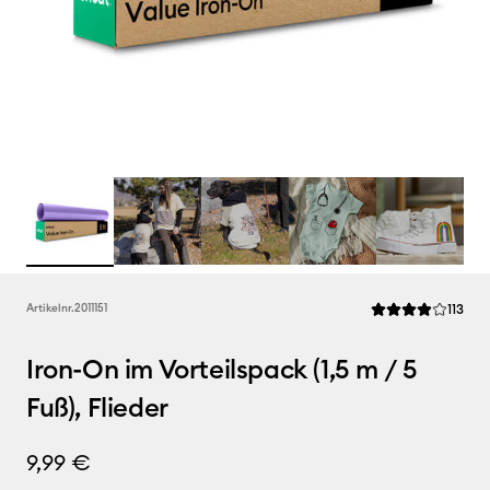
Rev
Artikelnr.
2011151
113
Die durchschnittl
Iron-On im Vorteilspack (1,5 m / 5
Fuß), Flieder
9,99 €