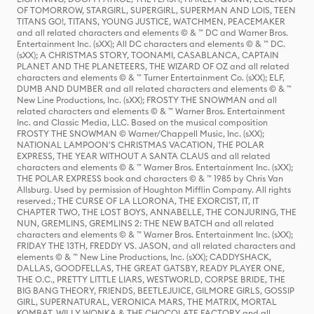
OF TOMORROW, STARGIRL, SUPERGIRL, SUPERMAN AND LOIS, TEEN
TITANS GO!, TITANS, YOUNG JUSTICE, WATCHMEN, PEACEMAKER
and all related characters and elements © & ™ DC and Warner Bros.
Entertainment Inc. (sXX); All DC characters and elements © & ™ DC.
(sXX); A CHRISTMAS STORY, TOONAMI, CASABLANCA, CAPTAIN
PLANET AND THE PLANETEERS, THE WIZARD OF OZ and all related
characters and elements © & ™ Turner Entertainment Co. (sXX); ELF,
DUMB AND DUMBER and all related characters and elements © & ™
New Line Productions, Inc. (sXX); FROSTY THE SNOWMAN and all
related characters and elements © & ™ Warner Bros. Entertainment
Inc. and Classic Media, LLC. Based on the musical composition
FROSTY THE SNOWMAN © Warner/Chappell Music, Inc. (sXX);
NATIONAL LAMPOON'S CHRISTMAS VACATION, THE POLAR
EXPRESS, THE YEAR WITHOUT A SANTA CLAUS and all related
characters and elements © & ™ Warner Bros. Entertainment Inc. (sXX);
THE POLAR EXPRESS book and characters © & ™ 1985 by Chris Van
Allsburg. Used by permission of Houghton Mifflin Company. All rights
reserved.; THE CURSE OF LA LLORONA, THE EXORCIST, IT, IT
CHAPTER TWO, THE LOST BOYS, ANNABELLE, THE CONJURING, THE
NUN, GREMLINS, GREMLINS 2: THE NEW BATCH and all related
characters and elements © & ™ Warner Bros. Entertainment Inc. (sXX);
FRIDAY THE 13TH, FREDDY VS. JASON, and all related characters and
elements © & ™ New Line Productions, Inc. (sXX); CADDYSHACK,
DALLAS, GOODFELLAS, THE GREAT GATSBY, READY PLAYER ONE,
THE O.C., PRETTY LITTLE LIARS, WESTWORLD, CORPSE BRIDE, THE
BIG BANG THEORY, FRIENDS, BEETLEJUICE, GILMORE GIRLS, GOSSIP
GIRL, SUPERNATURAL, VERONICA MARS, THE MATRIX, MORTAL
KOMBAT, WILLY WONKA & THE CHOCOLATE FACTORY and all