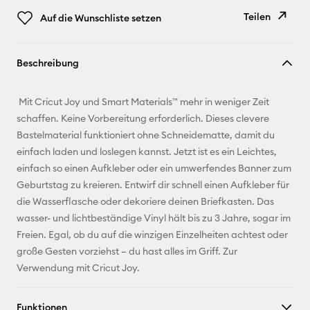
Teilen
Auf die Wunschliste setzen
Link
Beschreibung
kopieren
E-Mail-
Mit Cricut Joy und Smart Materials™ mehr in weniger Zeit
Adresse
schaffen. Keine Vorbereitung erforderlich. Dieses clevere
Bastelmaterial funktioniert ohne Schneidematte, damit du
Pinterest
einfach laden und loslegen kannst. Jetzt ist es ein Leichtes,
einfach so einen Aufkleber oder ein umwerfendes Banner zum
Facebook
Geburtstag zu kreieren. Entwirf dir schnell einen Aufkleber für
die Wasserflasche oder dekoriere deinen Briefkasten. Das
X
wasser- und lichtbeständige Vinyl hält bis zu 3 Jahre, sogar im
Freien. Egal, ob du auf die winzigen Einzelheiten achtest oder
große Gesten vorziehst – du hast alles im Griff. Zur
Verwendung mit Cricut Joy.
Funktionen