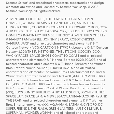
Sesame Street® and associated characters, trademarks and design
elements are owned and licensed by Sesame Workshop. © 2022
Sesame Workshop. All rights reserved.
ADVENTURE TIME, BEN 10, THE POWERPUFF GIRLS, STEVEN
UNIVERSE, WE BARE BEARS, RICK AND MORTY, AQUA TEEN
HUNGER FORCE, CHOWDER, COURAGE THE COWARDLY DOG, COW
AND CHICKEN , DEXTER'S LABORATORY, ED, EDD N EDDY, FOSTER'S
HOME FOR IMAGINARY FRIENDS, THE GRIM ADVENTURES OF BILLY
& MANDY, I AM WEASEL, JOHNNY BRAVO, ROBOT CHICKEN,
SAMURAI JACK and all related characters and elements © & ™
Cartoon Network (sXX); CARTOON NETWORK Logo are © & ™ Cartoon
Network (sXX); THE FLINTSTONES, THE JETSONS, SCOOBY-DOO,
WACKY RACES, SPACE GHOST COAST TO COAST and all related
characters and elements © & ™ Hanna-Barbera (sXX); SCOOB and all
related characters and elements © & ™ Hanna-Barbera and Warner
Bros. Entertainment Inc. (sXX); THUNDERCATS and all related
characters and elements ™ of Warner Bros. Entertainment Inc. and ©
Warner Bros. Entertainment Inc and Ted Wolf (sXX); TOM AND JERRY
and all related characters and elements © & ™ Turner Entertainment
Co. (sXX); TOM AND JERRY and all related characters and elements
© & ™ Turner Entertainment Co. And Warner Bros. Entertainment Inc.
(sXX); BUGS BUNNY BUILDERS: ANIMATED SERIES, LOONEY TUNES,
SPACE JAM, SPACE JAM: A NEW LEGACY, ANIMANIACS, PINKY AND
THE BRAIN and all related characters and elements © & ™ Warner
Bros. Entertainment Inc. (sXX); AQUAMAN, BATMAN, CYBORG, DC
SUPER FRIENDS, THE FLASH, GREEN LANTERN, JUSTICE LEAGUE,
SUPERMAN, WONDER WOMAN and all related characters and