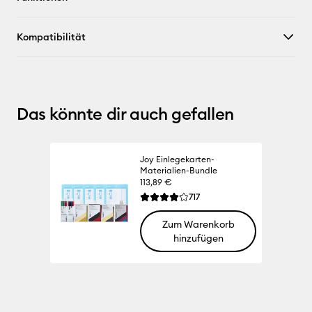
Kompatibilität
Das könnte dir auch gefallen
Joy Einlegekarten-
Materialien-Bundle
113,89 €
Reviews
717
Die durchschnittliche Bewertung für die
Zum Warenkorb
hinzufügen
100% 