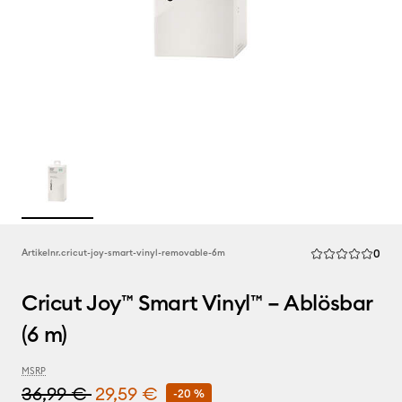
Rev
Artikelnr.
cricut-joy-smart-vinyl-removable-6m
0
Die durchschnitt
Cricut Joy™ Smart Vinyl™ – Ablösbar
(6 m)
MSRP
36,99 €
29,59 €
-20 %