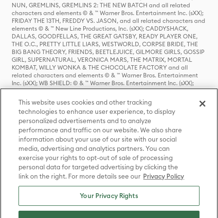
NUN, GREMLINS, GREMLINS 2: THE NEW BATCH and all related
characters and elements © & ™ Warner Bros. Entertainment Inc. (sXX);
FRIDAY THE 13TH, FREDDY VS. JASON, and all related characters and
elements © & ™ New Line Productions, Inc. (sXX); CADDYSHACK,
DALLAS, GOODFELLAS, THE GREAT GATSBY, READY PLAYER ONE,
THE O.C., PRETTY LITTLE LIARS, WESTWORLD, CORPSE BRIDE, THE
BIG BANG THEORY, FRIENDS, BEETLEJUICE, GILMORE GIRLS, GOSSIP
GIRL, SUPERNATURAL, VERONICA MARS, THE MATRIX, MORTAL
KOMBAT, WILLY WONKA & THE CHOCOLATE FACTORY and all
related characters and elements © & ™ Warner Bros. Entertainment
Inc. (sXX); WB SHIELD: © & ™ Warner Bros. Entertainment Inc. (sXX);
HOUSE OF THE DRAGON, GAME OF THRONES, and all related
characters and elements © & ™ Home Box Office, Inc. (sXX); CHILLING
This website uses cookies and other tracking
ADVENTURES OF SABRINA, RIVERDALE © & ™ Warner Bros.
technologies to enhance user experience, to display
Entertainment Inc. Archie Comics and all related characters and
personalized advertisements and to analyze
elements © & ™ Archie Comic Publications, Inc. Used with permission.
(sXX); SEINFELD and all related characters and elements © & ™ Castle
performance and traffic on our website. We also share
Rock Entertainment. (sXX); TED LASSO © & ™ Warner Bros.
information about your use of our site with our social
Entertainment Inc. & Universal Television LLC (sXX); THE HOBBIT: AN
media, advertising and analytics partners. You can
UNEXPECTED JOURNEY, THE HOBBIT: THE DESOLATION OF SMAUG,
exercise your rights to opt-out of sale of processing
THE HOBBIT: THE BATTLE OF THE FIVE ARMIES, THE LORD OF THE
personal data for targeted advertising by clicking the
RINGS: THE FELLOWSHIP OF THE RING, THE LORD OF THE RINGS: THE
link on the right. For more details see our
Privacy Policy
TWO TOWERS, THE LORD OF THE RINGS: THE RETURN OF THE KING
and the names of the characters, items, events and places therein are
TM of The Saul Zaentz Company d/b/a Middle-earth Enterprises
Your Privacy Rights
under license to New Line Productions, Inc. (sXX), © Warner Bros.
Entertainment Inc. All rights reserved; WHERE THE WILD THINGS ARE
and all related characters and elements © Warner Bros.