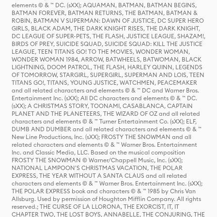
elements © & ™ DC. (sXX); AQUAMAN, BATMAN, BATMAN BEGINS,
BATMAN FOREVER, BATMAN RETURNS, THE BATMAN, BATMAN &
ROBIN, BATMAN V SUPERMAN: DAWN OF JUSTICE, DC SUPER HERO
GIRLS, BLACK ADAM, THE DARK KNIGHT RISES, THE DARK KNIGHT,
DC LEAGUE OF SUPER-PETS, THE FLASH, JUSTICE LEAGUE, SHAZAM!,
BIRDS OF PREY, SUICIDE SQUAD, SUICIDE SQUAD: KILL THE JUSTICE
LEAGUE, TEEN TITANS GO! TO THE MOVIES, WONDER WOMAN,
WONDER WOMAN 1984, ARROW, BATWHEELS, BATWOMAN, BLACK
LIGHTNING, DOOM PATROL, THE FLASH, HARLEY QUINN, LEGENDS
OF TOMORROW, STARGIRL, SUPERGIRL, SUPERMAN AND LOIS, TEEN
TITANS GO!, TITANS, YOUNG JUSTICE, WATCHMEN, PEACEMAKER
and all related characters and elements © & ™ DC and Warner Bros.
Entertainment Inc. (sXX); All DC characters and elements © & ™ DC.
(sXX); A CHRISTMAS STORY, TOONAMI, CASABLANCA, CAPTAIN
PLANET AND THE PLANETEERS, THE WIZARD OF OZ and all related
characters and elements © & ™ Turner Entertainment Co. (sXX); ELF,
DUMB AND DUMBER and all related characters and elements © & ™
New Line Productions, Inc. (sXX); FROSTY THE SNOWMAN and all
related characters and elements © & ™ Warner Bros. Entertainment
Inc. and Classic Media, LLC. Based on the musical composition
FROSTY THE SNOWMAN © Warner/Chappell Music, Inc. (sXX);
NATIONAL LAMPOON'S CHRISTMAS VACATION, THE POLAR
EXPRESS, THE YEAR WITHOUT A SANTA CLAUS and all related
characters and elements © & ™ Warner Bros. Entertainment Inc. (sXX);
THE POLAR EXPRESS book and characters © & ™ 1985 by Chris Van
Allsburg. Used by permission of Houghton Mifflin Company. All rights
reserved.; THE CURSE OF LA LLORONA, THE EXORCIST, IT, IT
CHAPTER TWO, THE LOST BOYS, ANNABELLE, THE CONJURING, THE