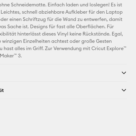
 ohne Schneidematte. Einfach laden und loslegen! Es ist
Pinterest
n Leichtes, schnell abziehbare Aufkleber für den Laptop
 oder einen Schriftzug für die Wand zu entwerfen, damit
Facebook
was Sache ist. Designs für fast alle Oberflächen. Für
ibilität hinterlässt dieses Vinyl keine Rückstände. Egal,
X
e winzigen Einzelheiten achtest oder große Gesten
u hast alles im Griff. Zur Verwendung mit Cricut Explore™
 Maker™ 3.
ät