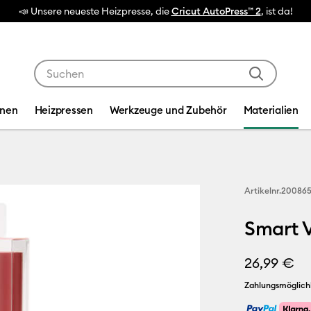
este Heizpresse, die
Cricut AutoPress™ 2
, ist da!
Verwende die Tab- und Shift+Tab-Tasten, um die Suche
inen
Heizpressen
Werkzeuge und Zubehör
Materialien
Artikelnr.
20086
Smart V
26,99 €
Zahlungsmöglich