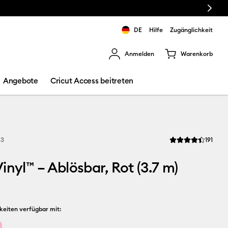
Next
DE
Hilfe
Zugänglichkeit
Anmelden
Warenkorb
rgebnisse zu navigieren.
Angebote
Cricut Access beitreten
Revi
53
191
Die durchschnittli
inyl™ – Ablösbar, Rot (3.7 m)
keiten verfügbar mit: