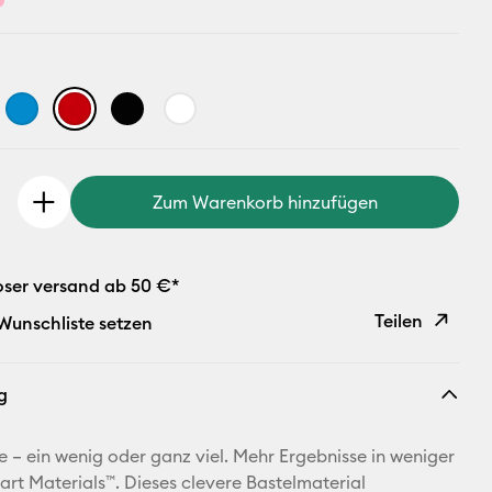
Zum Warenkorb hinzufügen
oser versand ab 50 €*
Teilen
 Wunschliste setzen
Link
g
kopieren
E-Mail-
re – ein wenig oder ganz viel. Mehr Ergebnisse in weniger
Adresse
mart Materials™. Dieses clevere Bastelmaterial