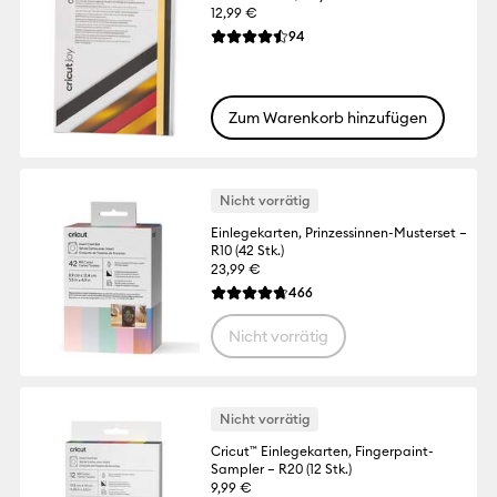
12,99 €
Reviews
94
Die durchschnittliche Bewertung für dies
Zum Warenkorb hinzufügen
Nicht vorrätig
Einlegekarten, Prinzessinnen-Musterset –
R10 (42 Stk.)
23,99 €
Reviews
466
Die durchschnittliche Bewertung für dies
Nicht vorrätig
Nicht vorrätig
Cricut™ Einlegekarten, Fingerpaint-
Sampler – R20 (12 Stk.)
9,99 €