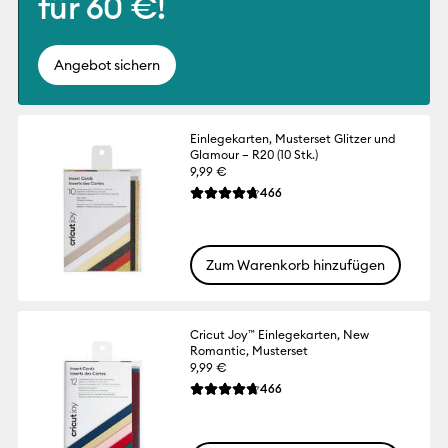
für 60 €!
Angebot sichern
Einlegekarten, Musterset Glitzer und
Glamour – R20 (10 Stk.)
9,99 €
Reviews
466
Die durchschnittliche Bewertung für dies
Zum Warenkorb hinzufügen
Cricut Joy™ Einlegekarten, New
Romantic, Musterset
9,99 €
Reviews
466
Die durchschnittliche Bewertung für dies