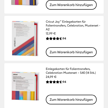
Zum Warenkorb hinzufügen
Cricut Joy™ Einlegekarten für
Folientransfers, Celebration, Musterset -
A2
12,99 €
Reviews
94
Die durchschnittliche Bewertung für dies
Zum Warenkorb hinzufügen
Einlegekarten für Folientransfers,
Celebration-Musterset – S40 (14 Stk.)
24,99 €
Reviews
94
Die durchschnittliche Bewertung für dies
Zum Warenkorb hinzufügen