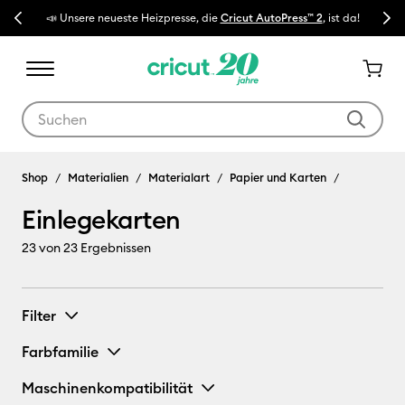
Previous
Next
cut AutoPress™ 2
, ist da!
🔥 NEUER NIEDRIGER PREIS:
Cricut Maker™ 4 Sch
Verwende die Tab- und Shift+Tab-Tasten, um die Suchergebnisse z
Einlegekarten
Shop
Materialien
Materialart
Papier und Karten
Einlegekarten
23
von 23 Ergebnissen
Filter
Farbfamilie
Maschinenkompatibilität