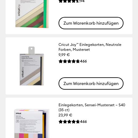
Reviews
94
Die durchschnittliche Bewertung für dies
Zum Warenkorb hinzufügen
Cricut Joy™ Einlegekarten, Neutrale
Farben, Musterset
9,99 €
Reviews
466
Die durchschnittliche Bewertung für dies
Zum Warenkorb hinzufügen
Einlegekarten, Sensei-Musterset – S40
(35 ct)
23,99 €
Reviews
466
Die durchschnittliche Bewertung für dies