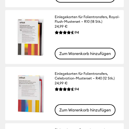
Einlegekarten für Folientransfers, Royal-
Flush-Musterset – R10 (18 Stk.)
24,99 €
Reviews
94
Die durchschnittliche Bewertung für dies
Zum Warenkorb hinzufügen
Einlegekarten für Folientransfers,
Celebration-Musterset – R40 (12 Stk.)
24,99 €
Reviews
94
Die durchschnittliche Bewertung für dies
Zum Warenkorb hinzufügen