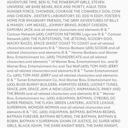
ADVENTURE TIME, BEN 10, THE POWERPUFF GIRLS, STEVEN
UNIVERSE, WE BARE BEARS, RICK AND MORTY, AQUA TEEN
HUNGER FORCE, CHOWDER, COURAGE THE COWARDLY DOG, COW
AND CHICKEN , DEXTER'S LABORATORY, ED, EDD N EDDY, FOSTER'S
HOME FOR IMAGINARY FRIENDS, THE GRIM ADVENTURES OF BILLY
& MANDY, I AM WEASEL, JOHNNY BRAVO, ROBOT CHICKEN,
SAMURAI JACK and all related characters and elements © & ™
Cartoon Network (sXX); CARTOON NETWORK Logo are © & ™ Cartoon
Network (sXX); THE FLINTSTONES, THE JETSONS, SCOOBY-DOO,
WACKY RACES, SPACE GHOST COAST TO COAST and all related
characters and elements © & ™ Hanna-Barbera (sXX); SCOOB and all
related characters and elements © & ™ Hanna-Barbera and Warner
Bros. Entertainment Inc. (sXX); THUNDERCATS and all related
characters and elements ™ of Warner Bros. Entertainment Inc. and ©
Warner Bros. Entertainment Inc and Ted Wolf (sXX); TOM AND JERRY
and all related characters and elements © & ™ Turner Entertainment
Co. (sXX); TOM AND JERRY and all related characters and elements
© & ™ Turner Entertainment Co. And Warner Bros. Entertainment Inc.
(sXX); BUGS BUNNY BUILDERS: ANIMATED SERIES, LOONEY TUNES,
SPACE JAM, SPACE JAM: A NEW LEGACY, ANIMANIACS, PINKY AND
THE BRAIN and all related characters and elements © & ™ Warner
Bros. Entertainment Inc. (sXX); AQUAMAN, BATMAN, CYBORG, DC
SUPER FRIENDS, THE FLASH, GREEN LANTERN, JUSTICE LEAGUE,
SUPERMAN, WONDER WOMAN and all related characters and
elements © & ™ DC. (sXX); AQUAMAN, BATMAN, BATMAN BEGINS,
BATMAN FOREVER, BATMAN RETURNS, THE BATMAN, BATMAN &
ROBIN, BATMAN V SUPERMAN: DAWN OF JUSTICE, DC SUPER HERO
GIRLS, BLACK ADAM, THE DARK KNIGHT RISES, THE DARK KNIGHT,