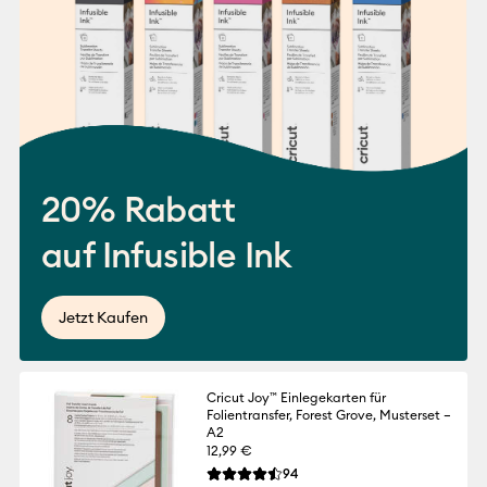
20% Rabatt
auf Infusible Ink
Jetzt Kaufen
Cricut Joy™ Einlegekarten für
Folientransfer, Forest Grove, Musterset –
A2
12,99 €
Reviews
94
Die durchschnittliche Bewertung für dies