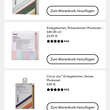
Zum Warenkorb hinzufügen
Einlegekarten, Prinzessinnen-Musterset –
S40 (35 ct)
23,99 €
Reviews
466
Die durchschnittliche Bewertung für dies
Zum Warenkorb hinzufügen
Cricut Joy™ Einlegekarten, Sensei,
Musterset
9,99 €
Reviews
466
Die durchschnittliche Bewertung für dies
Zum Warenkorb hinzufügen