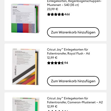
Einlegekarten, Regenbogenschuppen-
Musterset – S40 (35 ct)
23,99 €
Reviews
466
Die durchschnittliche Bewertung für dies
Zum Warenkorb hinzufügen
Cricut Joy™ Einlegekarten für
Folientransfer, Royal Flush - A6
12,99 €
Reviews
94
Die durchschnittliche Bewertung für dies
Zum Warenkorb hinzufügen
Cricut Joy™ Einlegekarten für
Folientransfer, Cameron-Musterset – A2
12,99 €