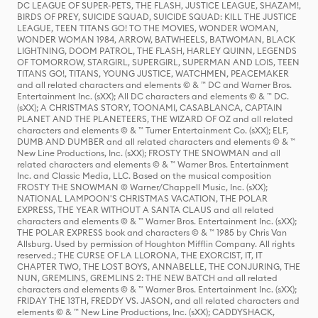
DC LEAGUE OF SUPER-PETS, THE FLASH, JUSTICE LEAGUE, SHAZAM!,
BIRDS OF PREY, SUICIDE SQUAD, SUICIDE SQUAD: KILL THE JUSTICE
LEAGUE, TEEN TITANS GO! TO THE MOVIES, WONDER WOMAN,
WONDER WOMAN 1984, ARROW, BATWHEELS, BATWOMAN, BLACK
LIGHTNING, DOOM PATROL, THE FLASH, HARLEY QUINN, LEGENDS
OF TOMORROW, STARGIRL, SUPERGIRL, SUPERMAN AND LOIS, TEEN
TITANS GO!, TITANS, YOUNG JUSTICE, WATCHMEN, PEACEMAKER
and all related characters and elements © & ™ DC and Warner Bros.
Entertainment Inc. (sXX); All DC characters and elements © & ™ DC.
(sXX); A CHRISTMAS STORY, TOONAMI, CASABLANCA, CAPTAIN
PLANET AND THE PLANETEERS, THE WIZARD OF OZ and all related
characters and elements © & ™ Turner Entertainment Co. (sXX); ELF,
DUMB AND DUMBER and all related characters and elements © & ™
New Line Productions, Inc. (sXX); FROSTY THE SNOWMAN and all
related characters and elements © & ™ Warner Bros. Entertainment
Inc. and Classic Media, LLC. Based on the musical composition
FROSTY THE SNOWMAN © Warner/Chappell Music, Inc. (sXX);
NATIONAL LAMPOON'S CHRISTMAS VACATION, THE POLAR
EXPRESS, THE YEAR WITHOUT A SANTA CLAUS and all related
characters and elements © & ™ Warner Bros. Entertainment Inc. (sXX);
THE POLAR EXPRESS book and characters © & ™ 1985 by Chris Van
Allsburg. Used by permission of Houghton Mifflin Company. All rights
reserved.; THE CURSE OF LA LLORONA, THE EXORCIST, IT, IT
CHAPTER TWO, THE LOST BOYS, ANNABELLE, THE CONJURING, THE
NUN, GREMLINS, GREMLINS 2: THE NEW BATCH and all related
characters and elements © & ™ Warner Bros. Entertainment Inc. (sXX);
FRIDAY THE 13TH, FREDDY VS. JASON, and all related characters and
elements © & ™ New Line Productions, Inc. (sXX); CADDYSHACK,