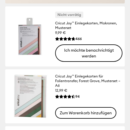
Nicht vorrätig
Cricut Joy™ Einlegekarten, Makronen,
Musterset
9,99 €
Reviews
466
Die durchschnittliche Bewertung für dies
Ich möchte benachrichtigt
werden
Cricut Joy™ Einlegekarten für
Folientransfer, Forest Grove, Musterset –
A6
12,99 €
Reviews
94
Die durchschnittliche Bewertung für dies
Zum Warenkorb hinzufügen