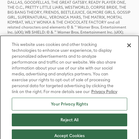
DALLAS, GOODFELLAS, THE GREAT GATSBY, READY PLAYER ONE,
THE O.C., PRETTY LITTLE LIARS, WESTWORLD, CORPSE BRIDE, THE
BIG BANG THEORY, FRIENDS, BEETLEJUICE, GILMORE GIRLS, GOSSIP
GIRL, SUPERNATURAL, VERONICA MARS, THE MATRIX, MORTAL
KOMBAT, WILLY WONKA & THE CHOCOLATE FACTORY and all
related characters and elements © & ™ Warner Bros. Entertainment
Inc. (sXX); WB SHIELD: © & ™ Warner Bros. Entertainment Inc. (sXX);
HOUSE OF THE DRAGON, GAME OF THRONES, and all related
characters and elements © & ™ Home Box Office, Inc. (sXX); CHILLING
This website uses cookies and other tracking
ADVENTURES OF SABRINA, RIVERDALE © & ™ Warner Bros.
technologies to enhance user experience, to display
Entertainment Inc. Archie Comics and all related characters and
personalized advertisements and to analyze
elements © & ™ Archie Comic Publications, Inc. Used with permission.
(sXX); SEINFELD and all related characters and elements © & ™ Castle
performance and traffic on our website. We also share
Rock Entertainment. (sXX); TED LASSO © & ™ Warner Bros.
information about your use of our site with our social
Entertainment Inc. & Universal Television LLC (sXX); THE HOBBIT: AN
media, advertising and analytics partners. You can
UNEXPECTED JOURNEY, THE HOBBIT: THE DESOLATION OF SMAUG,
exercise your rights to opt-out of sale of processing
THE HOBBIT: THE BATTLE OF THE FIVE ARMIES, THE LORD OF THE
personal data for targeted advertising by clicking the
RINGS: THE FELLOWSHIP OF THE RING, THE LORD OF THE RINGS: THE
link on the right. For more details see our
Privacy Policy
TWO TOWERS, THE LORD OF THE RINGS: THE RETURN OF THE KING
and the names of the characters, items, events and places therein are
TM of The Saul Zaentz Company d/b/a Middle-earth Enterprises
Your Privacy Rights
under license to New Line Productions, Inc. (sXX), © Warner Bros.
Entertainment Inc. All rights reserved; WHERE THE WILD THINGS ARE
and all related characters and elements © Warner Bros.
Reject All
Entertainment Inc. (sXX); WIZARDING WORLD and all related
trademarks, characters, names, and indicia are © & ™ Warner Bros.
Entertainment Inc. (sXX); © Warner Bros. Entertainment Inc. All rights
Accept Cookies
reserved.