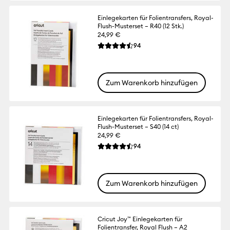
Einlegekarten für Folientransfers, Royal-
Flush-Musterset – R40 (12 Stk.)
24,99 €
Reviews
94
Die durchschnittliche Bewertung für dies
Zum Warenkorb hinzufügen
Einlegekarten für Folientransfers, Royal-
Flush-Musterset – S40 (14 ct)
24,99 €
Reviews
94
Die durchschnittliche Bewertung für dies
Zum Warenkorb hinzufügen
Cricut Joy™ Einlegekarten für
Folientransfer, Royal Flush – A2