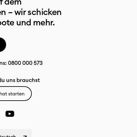
uf dem
n – wir schicken
bote und mehr.
ns:
0800 000 573
u uns brauchst
hat starten
Deutsch