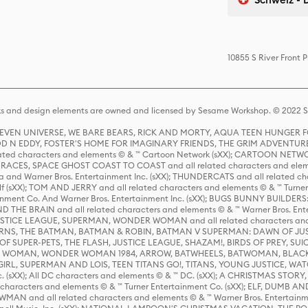
10855 S River Front
s and design elements are owned and licensed by Sesame Workshop. © 2022 Se
 STEVEN UNIVERSE, WE BARE BEARS, RICK AND MORTY, AQUA TEEN HUNGE
D N EDDY, FOSTER'S HOME FOR IMAGINARY FRIENDS, THE GRIM ADVENTURE
ed characters and elements © & ™ Cartoon Network (sXX); CARTOON NETWOR
ES, SPACE GHOST COAST TO COAST and all related characters and elemen
 and Warner Bros. Entertainment Inc. (sXX); THUNDERCATS and all related cha
lf (sXX); TOM AND JERRY and all related characters and elements © & ™ Turne
rtainment Co. And Warner Bros. Entertainment Inc. (sXX); BUGS BUNNY BUIL
HE BRAIN and all related characters and elements © & ™ Warner Bros. En
STICE LEAGUE, SUPERMAN, WONDER WOMAN and all related characters and
NS, THE BATMAN, BATMAN & ROBIN, BATMAN V SUPERMAN: DAWN OF JUST
F SUPER-PETS, THE FLASH, JUSTICE LEAGUE, SHAZAM!, BIRDS OF PREY, SUI
ER WOMAN, WONDER WOMAN 1984, ARROW, BATWHEELS, BATWOMAN, BLACK
L, SUPERMAN AND LOIS, TEEN TITANS GO!, TITANS, YOUNG JUSTICE, WATC
Inc. (sXX); All DC characters and elements © & ™ DC. (sXX); A CHRISTMAS
haracters and elements © & ™ Turner Entertainment Co. (sXX); ELF, DUMB AN
WMAN and all related characters and elements © & ™ Warner Bros. Entertainme