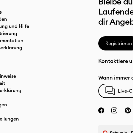
Bleibe a
Laufende
e
den
dir Ange
ung und Hilfe
trierung
mentation
Registrieren
serklärung
Kontaktiere u
inweise
Wann immer d
eit
erklärung
Live-C
gen
ellungen
Schweiz - 