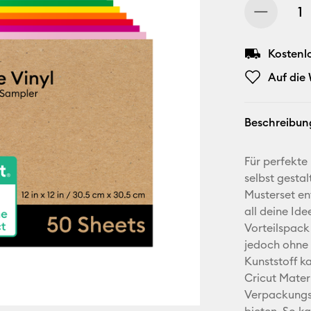
Kostenl
Auf die
Beschreibun
Für perfekte
selbst gestal
Musterset en
all deine Id
Vorteilspack
jedoch ohne 
Kunststoff k
Cricut Mater
Verpackungs