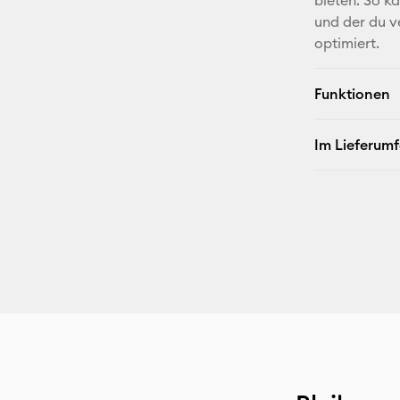
bieten. So k
und der du v
optimiert.
Funktionen
Im Lieferum