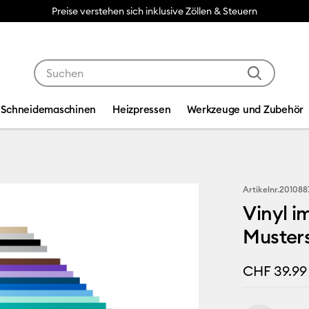
Preise verstehen sich inklusive Zöllen & Steuern
Verwende die Tab- und Shift+Tab-Tasten, um die Suche
Schneidemaschinen
Heizpressen
Werkzeuge und Zubehör
Artikelnr.
201088
Vinyl i
Musters
CHF 39.99