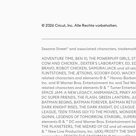
© 2026 Cricut, Inc. Alle Rechte vorbehalten.
Sesame Street® and associated characters, trademark
ADVENTURE TIME, BEN 10, THE POWERPUFF GIRLS,
COW AND CHICKEN , DEXTER'S LABORATORY, ED, ED
BRAVO, ROBOT CHICKEN, SAMURAI JACK and all relat
FLINTSTONES, THE JETSONS, SCOOBY-DOO, WACKY RAC
related characters and elements © & ™ Hanna-Barbera
Inc. and © Warner Bros. Entertainment Inc and Ted Wo
related characters and elements © & ™ Turner Ente
SPACE JAM: A NEW LEGACY, ANIMANIACS, PINKY AND T
DC SUPER FRIENDS, THE FLASH, GREEN LANTERN, JU
BATMAN BEGINS, BATMAN FOREVER, BATMAN RETUR
DARK KNIGHT RISES, THE DARK KNIGHT, DC LEAGUE O
LEAGUE, TEEN TITANS GO! TO THE MOVIES, WOND
QUINN, LEGENDS OF TOMORROW, STARGIRL, SUPERGIR
elements © & ™ DC and Warner Bros. Entertainment 
THE PLANETEERS, THE WIZARD OF OZ and all related c
& ™ New Line Productions, Inc. (sXX); FROSTY THE SNO