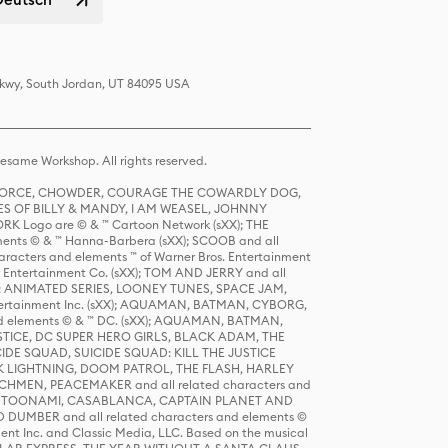
 Pkwy, South Jordan, UT 84095 USA
same Workshop. All rights reserved.
R FORCE, CHOWDER, COURAGE THE COWARDLY DOG,
S OF BILLY & MANDY, I AM WEASEL, JOHNNY
K Logo are © & ™ Cartoon Network (sXX); THE
ts © & ™ Hanna-Barbera (sXX); SCOOB and all
racters and elements ™ of Warner Bros. Entertainment
r Entertainment Co. (sXX); TOM AND JERRY and all
DERS: ANIMATED SERIES, LOONEY TUNES, SPACE JAM,
tertainment Inc. (sXX); AQUAMAN, BATMAN, CYBORG,
 elements © & ™ DC. (sXX); AQUAMAN, BATMAN,
ICE, DC SUPER HERO GIRLS, BLACK ADAM, THE
CIDE SQUAD, SUICIDE SQUAD: KILL THE JUSTICE
 LIGHTNING, DOOM PATROL, THE FLASH, HARLEY
HMEN, PEACEMAKER and all related characters and
 STORY, TOONAMI, CASABLANCA, CAPTAIN PLANET AND
D DUMBER and all related characters and elements ©
nt Inc. and Classic Media, LLC. Based on the musical