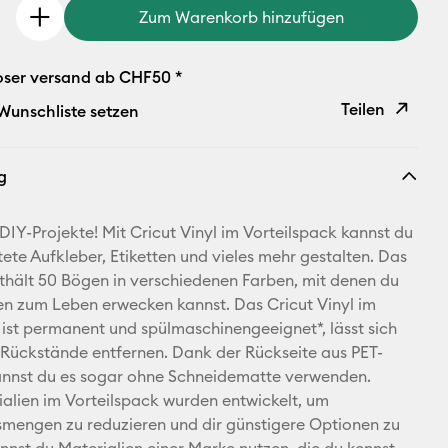
Zum Warenkorb hinzufügen
oser versand ab CHF50 *
Teilen
 Wunschliste setzen
Link
g
kopieren
E-Mail-
 DIY-Projekte! Mit Cricut Vinyl im Vorteilspack kannst du
Adresse
tete Aufkleber, Etiketten und vieles mehr gestalten. Das
thält 50 Bögen in verschiedenen Farben, mit denen du
Pinterest
een zum Leben erwecken kannst. Das Cricut Vinyl im
 ist permanent und spülmaschinengeeignet*, lässt sich
Facebook
Rückstände entfernen. Dank der Rückseite aus PET-
annst du es sogar ohne Schneidematte verwenden.
X
ialien im Vorteilspack wurden entwickelt, um
mengen zu reduzieren und dir günstigere Optionen zu