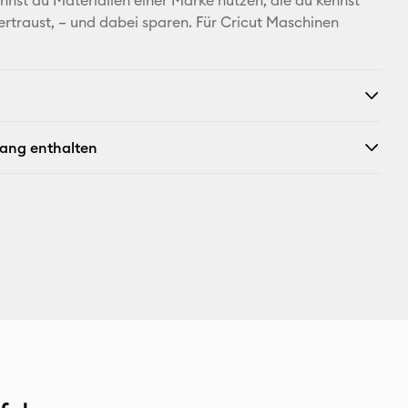
annst du Materialien einer Marke nutzen, die du kennst
ertraust, – und dabei sparen. Für Cricut Maschinen
fang enthalten