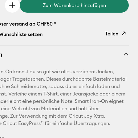
Zum Warenkorb hinzufügen
oser versand ab CHF50 *
Teilen
 Wunschliste setzen
Link
g
kopieren
E-Mail-
on-On kannst du so gut wie alles verzieren: Jacken,
Adresse
ogar Tragetaschen. Dieses durchdachte Bastelmaterial
 ohne Schneidematte, sodass du es einfach laden und
Pinterest
nst. Verleihe einem T-Shirt, einer Jeansjacke oder einem
derleicht eine persönliche Note. Smart Iron-On eignet
Facebook
r eine Vielzahl von Materialien und hält über
ge. Zur Verwendung mit dem Cricut Joy Xtra.
X
 Cricut EasyPress™ für einfache Übertragungen.