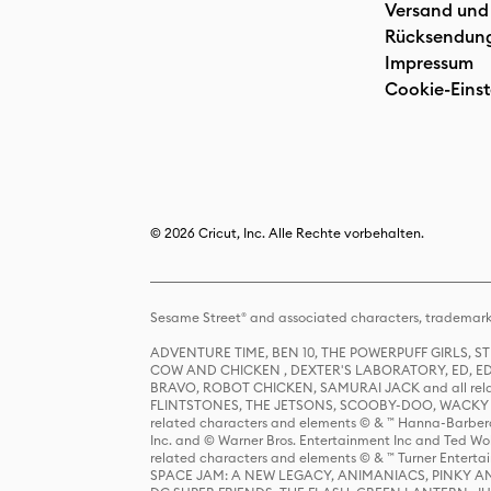
Versand und
Rücksendun
Impressum
Cookie-Einst
© 2026 Cricut, Inc. Alle Rechte vorbehalten.
Sesame Street® and associated characters, trademark
ADVENTURE TIME, BEN 10, THE POWERPUFF GIRLS,
COW AND CHICKEN , DEXTER'S LABORATORY, ED, ED
BRAVO, ROBOT CHICKEN, SAMURAI JACK and all relat
FLINTSTONES, THE JETSONS, SCOOBY-DOO, WACKY RAC
related characters and elements © & ™ Hanna-Barbera
Inc. and © Warner Bros. Entertainment Inc and Ted Wo
related characters and elements © & ™ Turner Ente
SPACE JAM: A NEW LEGACY, ANIMANIACS, PINKY AND T