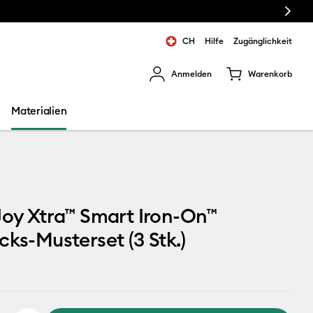
Next
CH
Hilfe
Zugänglichkeit
Anmelden
Warenkorb
rgebnisse zu navigieren.
Materialien
Joy Xtra™ Smart Iron-On™
cks-Musterset (3 Stk.)