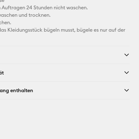
se
Auftragen 24 Stunden nicht waschen.
 waschen und trocknen.
chen.
as Kleidungsstück bügeln musst, bügele es nur auf der
.
ät
fang enthalten