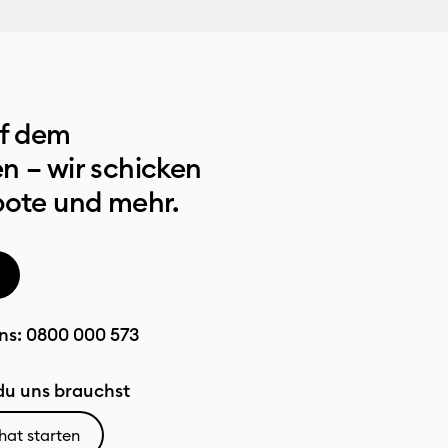
uf dem
n – wir schicken
bote und mehr.
ns:
0800 000 573
u uns brauchst
hat starten