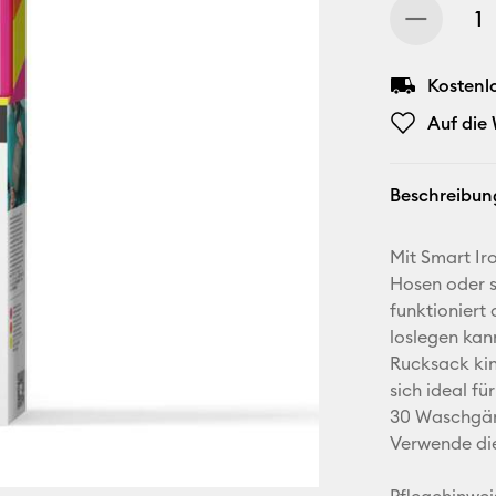
Kostenl
Auf die
Beschreibun
Mit Smart Ir
Hosen oder s
funktioniert
loslegen kan
Rucksack kin
sich ideal fü
30 Waschgän
Verwende die