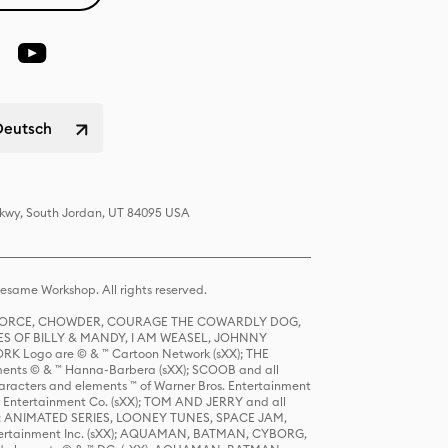
Deutsch
 Pkwy, South Jordan, UT 84095 USA
same Workshop. All rights reserved.
R FORCE, CHOWDER, COURAGE THE COWARDLY DOG,
S OF BILLY & MANDY, I AM WEASEL, JOHNNY
K Logo are © & ™ Cartoon Network (sXX); THE
ts © & ™ Hanna-Barbera (sXX); SCOOB and all
racters and elements ™ of Warner Bros. Entertainment
r Entertainment Co. (sXX); TOM AND JERRY and all
DERS: ANIMATED SERIES, LOONEY TUNES, SPACE JAM,
tertainment Inc. (sXX); AQUAMAN, BATMAN, CYBORG,