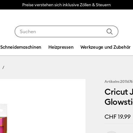
Preise verstehen sich inklusive Zöllen & Steuern
Verwende die Tab- und Shift+Tab-Tasten, um die Suche
Schneidemaschinen
Heizpressen
Werkzeuge und Zubehör
Artikelnr.
2011676
Cricut 
Glowsti
CHF 19.99