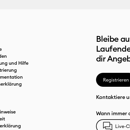
Bleibe a
Laufende
e
den
dir Ange
ung und Hilfe
trierung
mentation
Registrieren
serklärung
Kontaktiere u
inweise
Wann immer d
eit
erklärung
Live-C