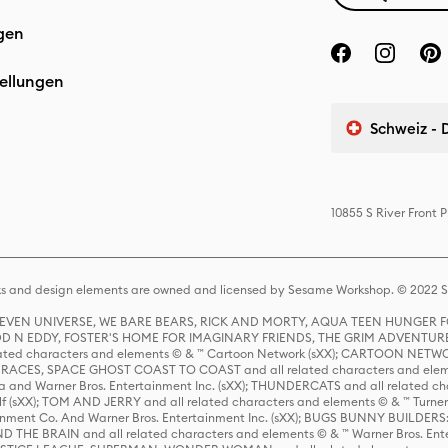
gen
ellungen
Schweiz - 
10855 S River Front
s and design elements are owned and licensed by Sesame Workshop. © 2022 Se
 STEVEN UNIVERSE, WE BARE BEARS, RICK AND MORTY, AQUA TEEN HUNGE
D N EDDY, FOSTER'S HOME FOR IMAGINARY FRIENDS, THE GRIM ADVENTURE
ed characters and elements © & ™ Cartoon Network (sXX); CARTOON NETWOR
ES, SPACE GHOST COAST TO COAST and all related characters and elemen
 and Warner Bros. Entertainment Inc. (sXX); THUNDERCATS and all related cha
lf (sXX); TOM AND JERRY and all related characters and elements © & ™ Turne
rtainment Co. And Warner Bros. Entertainment Inc. (sXX); BUGS BUNNY BUIL
HE BRAIN and all related characters and elements © & ™ Warner Bros. En