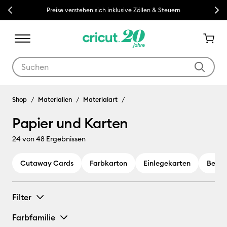
Previous
Next
Preise verstehen sich inklusive Zöllen & Steuern
Verwende die Tab- und Shift+Tab-Tasten, um die Suchergebnisse z
Shop
Materialien
Materialart
Papier und Karten
24
von 48 Ergebnissen
Cutaway Cards
Farbkarton
Einlegekarten
Bedru
Filter
Farbfamilie