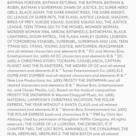
BATMAN FOREVER, BATMAN RETURNS, THE BATMAN, BATMAN &
ROBIN, BATMAN V SUPERMAN: DAWN OF JUSTICE, DC SUPER HERO
GIRLS, BLACK ADAM, THE DARK KNIGHT RISES, THE DARK KNIGHT,
DC LEAGUE OF SUPER-PETS, THE FLASH, JUSTICE LEAGUE, SHAZAM!,
BIRDS OF PREY, SUICIDE SQUAD, SUICIDE SQUAD: KILL THE JUSTICE
LEAGUE, TEEN TITANS GO! TO THE MOVIES, WONDER WOMAN,
WONDER WOMAN 1984, ARROW, BATWHEELS, BATWOMAN, BLACK
LIGHTNING, DOOM PATROL, THE FLASH, HARLEY QUINN, LEGENDS
OF TOMORROW, STARGIRL, SUPERGIRL, SUPERMAN AND LOIS, TEEN
TITANS GO!, TITANS, YOUNG JUSTICE, WATCHMEN, PEACEMAKER
and all related characters and elements © & ™ DC and Warner Bros.
Entertainment Inc. (sXX); All DC characters and elements © & ™ DC.
(sXX); A CHRISTMAS STORY, TOONAMI, CASABLANCA, CAPTAIN
PLANET AND THE PLANETEERS, THE WIZARD OF OZ and all related
characters and elements © & ™ Turner Entertainment Co. (sXX); ELF,
DUMB AND DUMBER and all related characters and elements © & ™
New Line Productions, Inc. (sXX); FROSTY THE SNOWMAN and all
related characters and elements © & ™ Warner Bros. Entertainment
Inc. and Classic Media, LLC. Based on the musical composition
FROSTY THE SNOWMAN © Warner/Chappell Music, Inc. (sXX);
NATIONAL LAMPOON'S CHRISTMAS VACATION, THE POLAR
EXPRESS, THE YEAR WITHOUT A SANTA CLAUS and all related
characters and elements © & ™ Warner Bros. Entertainment Inc. (sXX);
THE POLAR EXPRESS book and characters © & ™ 1985 by Chris Van
Allsburg. Used by permission of Houghton Mifflin Company. All rights
reserved.; THE CURSE OF LA LLORONA, THE EXORCIST, IT, IT
CHAPTER TWO, THE LOST BOYS, ANNABELLE, THE CONJURING, THE
NUN, GREMLINS, GREMLINS 2: THE NEW BATCH and all related