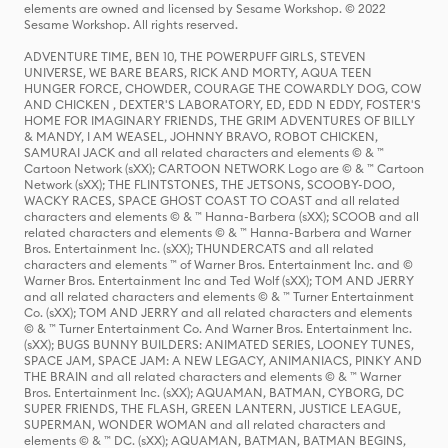
elements are owned and licensed by Sesame Workshop. © 2022
Sesame Workshop. All rights reserved.
ADVENTURE TIME, BEN 10, THE POWERPUFF GIRLS, STEVEN
UNIVERSE, WE BARE BEARS, RICK AND MORTY, AQUA TEEN
HUNGER FORCE, CHOWDER, COURAGE THE COWARDLY DOG, COW
AND CHICKEN , DEXTER'S LABORATORY, ED, EDD N EDDY, FOSTER'S
HOME FOR IMAGINARY FRIENDS, THE GRIM ADVENTURES OF BILLY
& MANDY, I AM WEASEL, JOHNNY BRAVO, ROBOT CHICKEN,
SAMURAI JACK and all related characters and elements © & ™
Cartoon Network (sXX); CARTOON NETWORK Logo are © & ™ Cartoon
Network (sXX); THE FLINTSTONES, THE JETSONS, SCOOBY-DOO,
WACKY RACES, SPACE GHOST COAST TO COAST and all related
characters and elements © & ™ Hanna-Barbera (sXX); SCOOB and all
related characters and elements © & ™ Hanna-Barbera and Warner
Bros. Entertainment Inc. (sXX); THUNDERCATS and all related
characters and elements ™ of Warner Bros. Entertainment Inc. and ©
Warner Bros. Entertainment Inc and Ted Wolf (sXX); TOM AND JERRY
and all related characters and elements © & ™ Turner Entertainment
Co. (sXX); TOM AND JERRY and all related characters and elements
© & ™ Turner Entertainment Co. And Warner Bros. Entertainment Inc.
(sXX); BUGS BUNNY BUILDERS: ANIMATED SERIES, LOONEY TUNES,
SPACE JAM, SPACE JAM: A NEW LEGACY, ANIMANIACS, PINKY AND
THE BRAIN and all related characters and elements © & ™ Warner
Bros. Entertainment Inc. (sXX); AQUAMAN, BATMAN, CYBORG, DC
SUPER FRIENDS, THE FLASH, GREEN LANTERN, JUSTICE LEAGUE,
SUPERMAN, WONDER WOMAN and all related characters and
elements © & ™ DC. (sXX); AQUAMAN, BATMAN, BATMAN BEGINS,