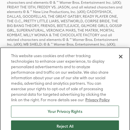
characters and elements © & ™ Warner Bros. Entertainment Inc. (sXX);
FRIDAY THE 13TH, FREDDY VS. JASON, and all related characters and
elements © & ™ New Line Productions, Inc. (sXX); CADDYSHACK,
DALLAS, GOODFELLAS, THE GREAT GATSBY, READY PLAYER ONE,
THE O.C., PRETTY LITTLE LIARS, WESTWORLD, CORPSE BRIDE, THE
BIG BANG THEORY, FRIENDS, BEETLEJUICE, GILMORE GIRLS, GOSSIP
GIRL, SUPERNATURAL, VERONICA MARS, THE MATRIX, MORTAL
KOMBAT, WILLY WONKA & THE CHOCOLATE FACTORY and all
related characters and elements © & ™ Warner Bros. Entertainment
Inc. (sXX); WB SHIELD: © & ™ Warner Bros. Entertainment Inc. (sXX);
HOUSE OF THE DRAGON, GAME OF THRONES, and all related
characters and elements © & ™ Home Box Office, Inc. (sXX); CHILLING
This website uses cookies and other tracking
ADVENTURES OF SABRINA, RIVERDALE © & ™ Warner Bros.
technologies to enhance user experience, to display
Entertainment Inc. Archie Comics and all related characters and
personalized advertisements and to analyze
elements © & ™ Archie Comic Publications, Inc. Used with permission.
performance and traffic on our website. We also share
(sXX); SEINFELD and all related characters and elements © & ™ Castle
Rock Entertainment. (sXX); TED LASSO © & ™ Warner Bros.
information about your use of our site with our social
Entertainment Inc. & Universal Television LLC (sXX); THE HOBBIT: AN
media, advertising and analytics partners. You can
UNEXPECTED JOURNEY, THE HOBBIT: THE DESOLATION OF SMAUG,
exercise your rights to opt-out of sale of processing
THE HOBBIT: THE BATTLE OF THE FIVE ARMIES, THE LORD OF THE
personal data for targeted advertising by clicking the
RINGS: THE FELLOWSHIP OF THE RING, THE LORD OF THE RINGS: THE
link on the right. For more details see our
Privacy Policy
TWO TOWERS, THE LORD OF THE RINGS: THE RETURN OF THE KING
and the names of the characters, items, events and places therein are
TM of The Saul Zaentz Company d/b/a Middle-earth Enterprises
Your Privacy Rights
under license to New Line Productions, Inc. (sXX), © Warner Bros.
Entertainment Inc. All rights reserved; WHERE THE WILD THINGS ARE
and all related characters and elements © Warner Bros.
Reject All
Entertainment Inc. (sXX); WIZARDING WORLD and all related