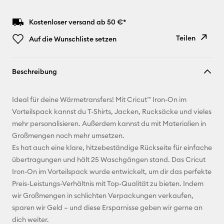
Kostenloser versand ab 50 €*
Teilen
Auf die Wunschliste setzen
Link
Beschreibung
kopieren
E-Mail-
Ideal für deine Wärmetransfers! Mit Cricut™ Iron-On im
Adresse
Vorteilspack kannst du T-Shirts, Jacken, Rucksäcke und vieles
mehr personalisieren. Außerdem kannst du mit Materialien in
Pinterest
Großmengen noch mehr umsetzen.
Es hat auch eine klare, hitzebeständige Rückseite für einfache
Facebook
übertragungen und hält 25 Waschgängen stand. Das Cricut
Iron-On im Vorteilspack wurde entwickelt, um dir das perfekte
X
Preis-Leistungs-Verhältnis mit Top-Qualität zu bieten. Indem
wir Großmengen in schlichten Verpackungen verkaufen,
sparen wir Geld – und diese Ersparnisse geben wir gerne an
dich weiter.