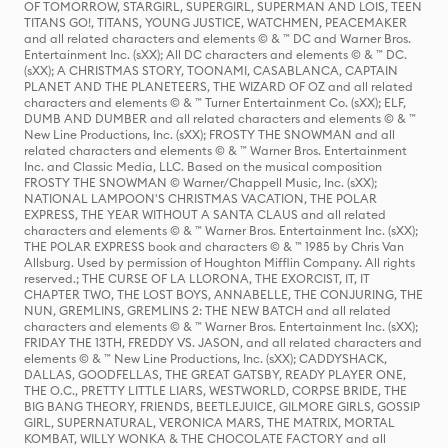
OF TOMORROW, STARGIRL, SUPERGIRL, SUPERMAN AND LOIS, TEEN
TITANS GO!, TITANS, YOUNG JUSTICE, WATCHMEN, PEACEMAKER
and all related characters and elements © & ™ DC and Warner Bros.
Entertainment Inc. (sXX); All DC characters and elements © & ™ DC.
(sXX); A CHRISTMAS STORY, TOONAMI, CASABLANCA, CAPTAIN
PLANET AND THE PLANETEERS, THE WIZARD OF OZ and all related
characters and elements © & ™ Turner Entertainment Co. (sXX); ELF,
DUMB AND DUMBER and all related characters and elements © & ™
New Line Productions, Inc. (sXX); FROSTY THE SNOWMAN and all
related characters and elements © & ™ Warner Bros. Entertainment
Inc. and Classic Media, LLC. Based on the musical composition
FROSTY THE SNOWMAN © Warner/Chappell Music, Inc. (sXX);
NATIONAL LAMPOON'S CHRISTMAS VACATION, THE POLAR
EXPRESS, THE YEAR WITHOUT A SANTA CLAUS and all related
characters and elements © & ™ Warner Bros. Entertainment Inc. (sXX);
THE POLAR EXPRESS book and characters © & ™ 1985 by Chris Van
Allsburg. Used by permission of Houghton Mifflin Company. All rights
reserved.; THE CURSE OF LA LLORONA, THE EXORCIST, IT, IT
CHAPTER TWO, THE LOST BOYS, ANNABELLE, THE CONJURING, THE
NUN, GREMLINS, GREMLINS 2: THE NEW BATCH and all related
characters and elements © & ™ Warner Bros. Entertainment Inc. (sXX);
FRIDAY THE 13TH, FREDDY VS. JASON, and all related characters and
elements © & ™ New Line Productions, Inc. (sXX); CADDYSHACK,
DALLAS, GOODFELLAS, THE GREAT GATSBY, READY PLAYER ONE,
THE O.C., PRETTY LITTLE LIARS, WESTWORLD, CORPSE BRIDE, THE
BIG BANG THEORY, FRIENDS, BEETLEJUICE, GILMORE GIRLS, GOSSIP
GIRL, SUPERNATURAL, VERONICA MARS, THE MATRIX, MORTAL
KOMBAT, WILLY WONKA & THE CHOCOLATE FACTORY and all