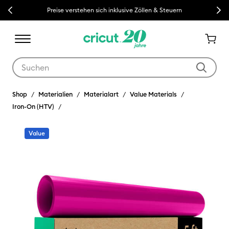
Previous
Next
Preise verstehen sich inklusive Zöllen & Steuern
Verwende die Tab- und Shift+Tab-Tasten, um die Suchergebnisse z
Shop
Materialien
Materialart
Value Materials
Iron-On (HTV)
Value