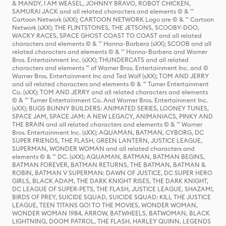
& MANDY, I AM WEASEL, JOHNNY BRAVO, ROBOT CHICKEN,
SAMURAI JACK and all related characters and elements © & ™
Cartoon Network (sXX); CARTOON NETWORK Logo are © & ™ Cartoon
Network (sXX); THE FLINTSTONES, THE JETSONS, SCOOBY-DOO,
WACKY RACES, SPACE GHOST COAST TO COAST and all related
characters and elements © & ™ Hanna-Barbera (sXX); SCOOB and all
related characters and elements © & ™ Hanna-Barbera and Warner
Bros. Entertainment Inc. (sXX); THUNDERCATS and all related
characters and elements ™ of Warner Bros. Entertainment Inc. and ©
Warner Bros. Entertainment Inc and Ted Wolf (sXX); TOM AND JERRY
and all related characters and elements © & ™ Turner Entertainment
Co. (sXX); TOM AND JERRY and all related characters and elements
© & ™ Turner Entertainment Co. And Warner Bros. Entertainment Inc.
(sXX); BUGS BUNNY BUILDERS: ANIMATED SERIES, LOONEY TUNES,
SPACE JAM, SPACE JAM: A NEW LEGACY, ANIMANIACS, PINKY AND
THE BRAIN and all related characters and elements © & ™ Warner
Bros. Entertainment Inc. (sXX); AQUAMAN, BATMAN, CYBORG, DC
SUPER FRIENDS, THE FLASH, GREEN LANTERN, JUSTICE LEAGUE,
SUPERMAN, WONDER WOMAN and all related characters and
elements © & ™ DC. (sXX); AQUAMAN, BATMAN, BATMAN BEGINS,
BATMAN FOREVER, BATMAN RETURNS, THE BATMAN, BATMAN &
ROBIN, BATMAN V SUPERMAN: DAWN OF JUSTICE, DC SUPER HERO
GIRLS, BLACK ADAM, THE DARK KNIGHT RISES, THE DARK KNIGHT,
DC LEAGUE OF SUPER-PETS, THE FLASH, JUSTICE LEAGUE, SHAZAM!,
BIRDS OF PREY, SUICIDE SQUAD, SUICIDE SQUAD: KILL THE JUSTICE
LEAGUE, TEEN TITANS GO! TO THE MOVIES, WONDER WOMAN,
WONDER WOMAN 1984, ARROW, BATWHEELS, BATWOMAN, BLACK
LIGHTNING, DOOM PATROL, THE FLASH, HARLEY QUINN, LEGENDS