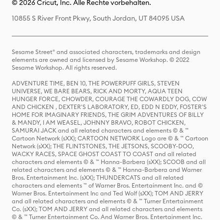
© 2026 Cricut, Inc. Alle Rechte vorbehalten.
10855 S River Front Pkwy, South Jordan, UT 84095 USA
Sesame Street® and associated characters, trademarks and design
elements are owned and licensed by Sesame Workshop. © 2022
Sesame Workshop. All rights reserved.
ADVENTURE TIME, BEN 10, THE POWERPUFF GIRLS, STEVEN
UNIVERSE, WE BARE BEARS, RICK AND MORTY, AQUA TEEN
HUNGER FORCE, CHOWDER, COURAGE THE COWARDLY DOG, COW
AND CHICKEN , DEXTER'S LABORATORY, ED, EDD N EDDY, FOSTER'S
HOME FOR IMAGINARY FRIENDS, THE GRIM ADVENTURES OF BILLY
& MANDY, I AM WEASEL, JOHNNY BRAVO, ROBOT CHICKEN,
SAMURAI JACK and all related characters and elements © & ™
Cartoon Network (sXX); CARTOON NETWORK Logo are © & ™ Cartoon
Network (sXX); THE FLINTSTONES, THE JETSONS, SCOOBY-DOO,
WACKY RACES, SPACE GHOST COAST TO COAST and all related
characters and elements © & ™ Hanna-Barbera (sXX); SCOOB and all
related characters and elements © & ™ Hanna-Barbera and Warner
Bros. Entertainment Inc. (sXX); THUNDERCATS and all related
characters and elements ™ of Warner Bros. Entertainment Inc. and ©
Warner Bros. Entertainment Inc and Ted Wolf (sXX); TOM AND JERRY
and all related characters and elements © & ™ Turner Entertainment
Co. (sXX); TOM AND JERRY and all related characters and elements
© & ™ Turner Entertainment Co. And Warner Bros. Entertainment Inc.