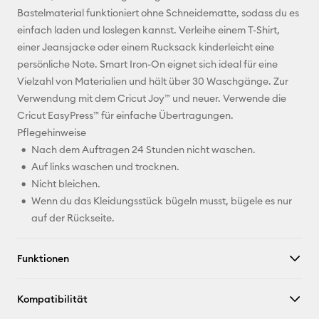
Bastelmaterial funktioniert ohne Schneidematte, sodass du es
Pinterest
einfach laden und loslegen kannst. Verleihe einem T-Shirt,
einer Jeansjacke oder einem Rucksack kinderleicht eine
Facebook
persönliche Note. Smart Iron-On eignet sich ideal für eine
Vielzahl von Materialien und hält über 30 Waschgänge. Zur
X
Verwendung mit dem Cricut Joy™ und neuer. Verwende die
Cricut EasyPress™ für einfache Übertragungen.
Pflegehinweise
Nach dem Auftragen 24 Stunden nicht waschen.
Auf links waschen und trocknen.
Nicht bleichen.
Wenn du das Kleidungsstück bügeln musst, bügele es nur
auf der Rückseite.
Funktionen
Kompatibilität