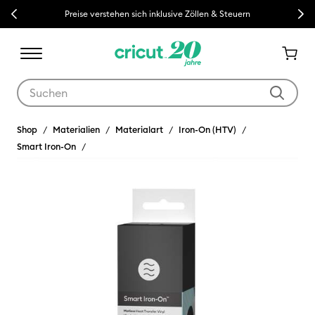
Previous
Next
Preise verstehen sich inklusive Zöllen & Steuern
Verwende die Tab- und Shift+Tab-Tasten, um die Suchergebnisse z
Shop
Materialien
Materialart
Iron-On (HTV)
Smart Iron-On