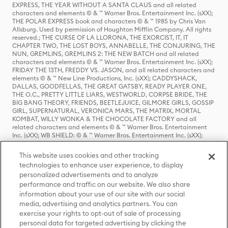
EXPRESS, THE YEAR WITHOUT A SANTA CLAUS and all related
characters and elements © & ™ Warner Bros. Entertainment Inc. (sXX);
THE POLAR EXPRESS book and characters © & ™ 1985 by Chris Van
Allsburg. Used by permission of Houghton Mifflin Company. All rights
reserved.; THE CURSE OF LA LLORONA, THE EXORCIST, IT, IT
CHAPTER TWO, THE LOST BOYS, ANNABELLE, THE CONJURING, THE
NUN, GREMLINS, GREMLINS 2: THE NEW BATCH and all related
characters and elements © & ™ Warner Bros. Entertainment Inc. (sXX);
FRIDAY THE 13TH, FREDDY VS. JASON, and all related characters and
elements © & ™ New Line Productions, Inc. (sXX); CADDYSHACK,
DALLAS, GOODFELLAS, THE GREAT GATSBY, READY PLAYER ONE,
THE O.C., PRETTY LITTLE LIARS, WESTWORLD, CORPSE BRIDE, THE
BIG BANG THEORY, FRIENDS, BEETLEJUICE, GILMORE GIRLS, GOSSIP
GIRL, SUPERNATURAL, VERONICA MARS, THE MATRIX, MORTAL
KOMBAT, WILLY WONKA & THE CHOCOLATE FACTORY and all
related characters and elements © & ™ Warner Bros. Entertainment
Inc. (sXX); WB SHIELD: © & ™ Warner Bros. Entertainment Inc. (sXX);
HOUSE OF THE DRAGON, GAME OF THRONES, and all related
characters and elements © & ™ Home Box Office, Inc. (sXX); CHILLING
This website uses cookies and other tracking
ADVENTURES OF SABRINA, RIVERDALE © & ™ Warner Bros.
technologies to enhance user experience, to display
Entertainment Inc. Archie Comics and all related characters and
personalized advertisements and to analyze
elements © & ™ Archie Comic Publications, Inc. Used with permission.
(sXX); SEINFELD and all related characters and elements © & ™ Castle
performance and traffic on our website. We also share
Rock Entertainment. (sXX); TED LASSO © & ™ Warner Bros.
information about your use of our site with our social
Entertainment Inc. & Universal Television LLC (sXX); THE HOBBIT: AN
media, advertising and analytics partners. You can
UNEXPECTED JOURNEY, THE HOBBIT: THE DESOLATION OF SMAUG,
exercise your rights to opt-out of sale of processing
THE HOBBIT: THE BATTLE OF THE FIVE ARMIES, THE LORD OF THE
personal data for targeted advertising by clicking the
RINGS: THE FELLOWSHIP OF THE RING, THE LORD OF THE RINGS: THE