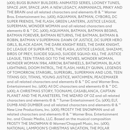
(sXX); BUGS BUNNY BUILDERS: ANIMATED SERIES, LOONEY TUNES,
SPACE JAM, SPACE JAM: A NEW LEGACY, ANIMANIACS, PINKY AND
THE BRAIN and all related characters and elements © & ™ Warner
Bros. Entertainment Inc. (sXX); AQUAMAN, BATMAN, CYBORG, DC
SUPER FRIENDS, THE FLASH, GREEN LANTERN, JUSTICE LEAGUE,
SUPERMAN, WONDER WOMAN and all related characters and
elements © & ™ DC. (sXX); AQUAMAN, BATMAN, BATMAN BEGINS,
BATMAN FOREVER, BATMAN RETURNS, THE BATMAN, BATMAN &
ROBIN, BATMAN V SUPERMAN: DAWN OF JUSTICE, DC SUPER HERO
GIRLS, BLACK ADAM, THE DARK KNIGHT RISES, THE DARK KNIGHT,
DC LEAGUE OF SUPER-PETS, THE FLASH, JUSTICE LEAGUE, SHAZAM!,
BIRDS OF PREY, SUICIDE SQUAD, SUICIDE SQUAD: KILL THE JUSTICE
LEAGUE, TEEN TITANS GO! TO THE MOVIES, WONDER WOMAN,
WONDER WOMAN 1984, ARROW, BATWHEELS, BATWOMAN, BLACK
LIGHTNING, DOOM PATROL, THE FLASH, HARLEY QUINN, LEGENDS
OF TOMORROW, STARGIRL, SUPERGIRL, SUPERMAN AND LOIS, TEEN
TITANS GO!, TITANS, YOUNG JUSTICE, WATCHMEN, PEACEMAKER
and all related characters and elements © & ™ DC and Warner Bros.
Entertainment Inc. (sXX); All DC characters and elements © & ™ DC.
(sXX); A CHRISTMAS STORY, TOONAMI, CASABLANCA, CAPTAIN
PLANET AND THE PLANETEERS, THE WIZARD OF OZ and all related
characters and elements © & ™ Turner Entertainment Co. (sXX); ELF,
DUMB AND DUMBER and all related characters and elements © & ™
New Line Productions, Inc. (sXX); FROSTY THE SNOWMAN and all
related characters and elements © & ™ Warner Bros. Entertainment
Inc. and Classic Media, LLC. Based on the musical composition
FROSTY THE SNOWMAN © Warner/Chappell Music, Inc. (sXX);
NATIONAL LAMPOON'S CHRISTMAS VACATION, THE POLAR