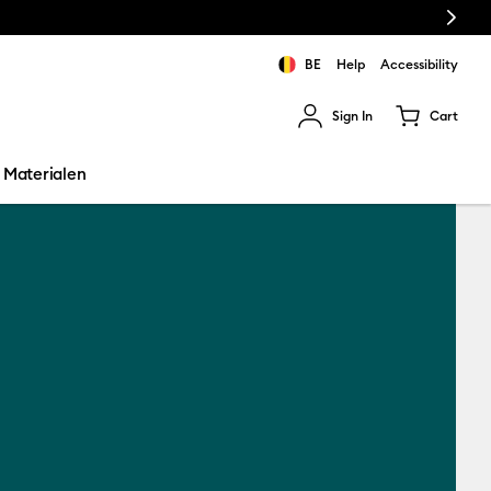
Next
BE
Help
Accessibility
Sign In
Cart
ults.
Materialen