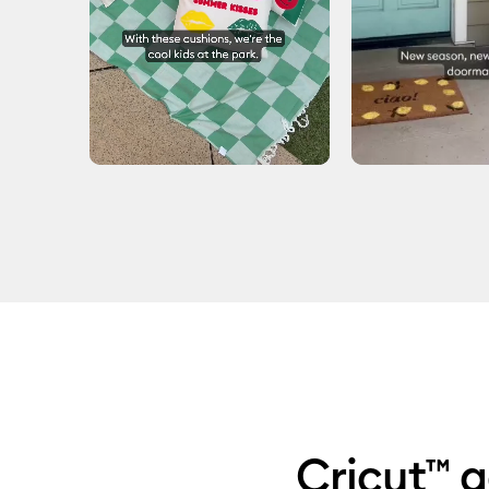
Slidepanel 1 of 2, Showing items 1 to 5 of 7.
Cricut™ g