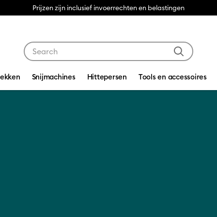
Gratis bezorging vanaf €50
Use Tab and Shift plus Tab keys to navigate search res
dekken
Snijmachines
Hittepersen
Tools en accessoires