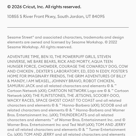
© 2026 Cricut, Inc. All rights reserved.
10855 S River Front Pkwy, South Jordan, UT 84095
Sesame Street® and associated characters, trademarks and design
elements are owned and licensed by Sesame Workshop. © 2022
Sesame Workshop. All rights reserved.
ADVENTURE TIME, BEN 10, THE POWERPUFF GIRLS, STEVEN
UNIVERSE, WE BARE BEARS, RICK AND MORTY, AQUA TEEN
HUNGER FORCE, CHOWDER, COURAGE THE COWARDLY DOG, COW
AND CHICKEN , DEXTER'S LABORATORY, ED, EDD N EDDY, FOSTER'S
HOME FOR IMAGINARY FRIENDS, THE GRIM ADVENTURES OF BILLY
& MANDY, I AM WEASEL, JOHNNY BRAVO, ROBOT CHICKEN,
SAMURAI JACK and all related characters and elements © & ™
Cartoon Network (sXX); CARTOON NETWORK Logo are © & ™ Cartoon
Network (sXX); THE FLINTSTONES, THE JETSONS, SCOOBY-DOO,
WACKY RACES, SPACE GHOST COAST TO COAST and all related
characters and elements © & ™ Hanna-Barbera (sXX); SCOOB and all
related characters and elements © & ™ Hanna-Barbera and Warner
Bros. Entertainment Inc. (sXX); THUNDERCATS and all related
characters and elements ™ of Warner Bros. Entertainment Inc. and ©
Warner Bros. Entertainment Inc and Ted Wolf (sXX); TOM AND JERRY
and all related characters and elements © & ™ Turner Entertainment
Co. (sXX); TOM AND JERRY and all related characters and elements