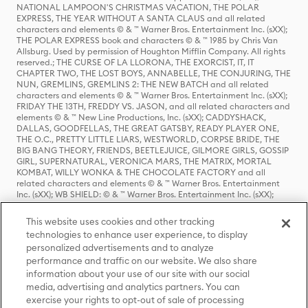
NATIONAL LAMPOON'S CHRISTMAS VACATION, THE POLAR
EXPRESS, THE YEAR WITHOUT A SANTA CLAUS and all related
characters and elements © & ™ Warner Bros. Entertainment Inc. (sXX);
THE POLAR EXPRESS book and characters © & ™ 1985 by Chris Van
Allsburg. Used by permission of Houghton Mifflin Company. All rights
reserved.; THE CURSE OF LA LLORONA, THE EXORCIST, IT, IT
CHAPTER TWO, THE LOST BOYS, ANNABELLE, THE CONJURING, THE
NUN, GREMLINS, GREMLINS 2: THE NEW BATCH and all related
characters and elements © & ™ Warner Bros. Entertainment Inc. (sXX);
FRIDAY THE 13TH, FREDDY VS. JASON, and all related characters and
elements © & ™ New Line Productions, Inc. (sXX); CADDYSHACK,
DALLAS, GOODFELLAS, THE GREAT GATSBY, READY PLAYER ONE,
THE O.C., PRETTY LITTLE LIARS, WESTWORLD, CORPSE BRIDE, THE
BIG BANG THEORY, FRIENDS, BEETLEJUICE, GILMORE GIRLS, GOSSIP
GIRL, SUPERNATURAL, VERONICA MARS, THE MATRIX, MORTAL
KOMBAT, WILLY WONKA & THE CHOCOLATE FACTORY and all
related characters and elements © & ™ Warner Bros. Entertainment
Inc. (sXX); WB SHIELD: © & ™ Warner Bros. Entertainment Inc. (sXX);
HOUSE OF THE DRAGON, GAME OF THRONES, and all related
characters and elements © & ™ Home Box Office, Inc. (sXX); CHILLING
This website uses cookies and other tracking
ADVENTURES OF SABRINA, RIVERDALE © & ™ Warner Bros.
technologies to enhance user experience, to display
Entertainment Inc. Archie Comics and all related characters and
personalized advertisements and to analyze
elements © & ™ Archie Comic Publications, Inc. Used with permission.
(sXX); SEINFELD and all related characters and elements © & ™ Castle
performance and traffic on our website. We also share
Rock Entertainment. (sXX); TED LASSO © & ™ Warner Bros.
information about your use of our site with our social
Entertainment Inc. & Universal Television LLC (sXX); THE HOBBIT: AN
media, advertising and analytics partners. You can
UNEXPECTED JOURNEY, THE HOBBIT: THE DESOLATION OF SMAUG,
exercise your rights to opt-out of sale of processing
THE HOBBIT: THE BATTLE OF THE FIVE ARMIES, THE LORD OF THE