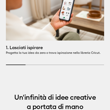
1. Lasciati ispirare
2
Progetta la tua idea da zero o trova ispirazione nella libreria Cricut.
Pe
sp
20% completed
Un'infinità di idee creative
a portata di mano