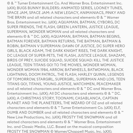
© & ™ Turner Entertainment Co. And Warner Bros. Entertainment Inc.
(sXX); BUGS BUNNY BUILDERS: ANIMATED SERIES, LOONEY TUNES,
SPACE JAM, SPACE JAM: A NEW LEGACY, ANIMANIACS, PINKY AND
THE BRAIN and all related characters and elements © & ™ Warner
Bros. Entertainment Inc. (sXX); AQUAMAN, BATMAN, CYBORG, DC
SUPER FRIENDS, THE FLASH, GREEN LANTERN, JUSTICE LEAGUE,
SUPERMAN, WONDER WOMAN and all related characters and
elements © & ™ DC. (sXX); AQUAMAN, BATMAN, BATMAN BEGINS,
BATMAN FOREVER, BATMAN RETURNS, THE BATMAN, BATMAN &
ROBIN, BATMAN V SUPERMAN: DAWN OF JUSTICE, DC SUPER HERO
GIRLS, BLACK ADAM, THE DARK KNIGHT RISES, THE DARK KNIGHT,
DC LEAGUE OF SUPER-PETS, THE FLASH, JUSTICE LEAGUE, SHAZAM!,
BIRDS OF PREY, SUICIDE SQUAD, SUICIDE SQUAD: KILL THE JUSTICE
LEAGUE, TEEN TITANS GO! TO THE MOVIES, WONDER WOMAN,
WONDER WOMAN 1984, ARROW, BATWHEELS, BATWOMAN, BLACK
LIGHTNING, DOOM PATROL, THE FLASH, HARLEY QUINN, LEGENDS
OF TOMORROW, STARGIRL, SUPERGIRL, SUPERMAN AND LOIS, TEEN
TITANS GO!, TITANS, YOUNG JUSTICE, WATCHMEN, PEACEMAKER
and all related characters and elements © & ™ DC and Warner Bros.
Entertainment Inc. (sXX); All DC characters and elements © & ™ DC.
(sXX); A CHRISTMAS STORY, TOONAMI, CASABLANCA, CAPTAIN
PLANET AND THE PLANETEERS, THE WIZARD OF OZ and all related
characters and elements © & ™ Turner Entertainment Co. (sXX); ELF,
DUMB AND DUMBER and all related characters and elements © & ™
New Line Productions, Inc. (sXX); FROSTY THE SNOWMAN and all
related characters and elements © & ™ Warner Bros. Entertainment
Inc. and Classic Media, LLC. Based on the musical composition
FROSTY THE SNOWMAN © Warner/Chappell Music, Inc. (sXX);