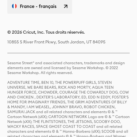
France - français
© 2026 Cricut, Inc. Tous droits réservés.
10855 S River Front Pkwy, South Jordan, UT 84095
Sesame Street® and associated characters, trademarks and design
elements are owned and licensed by Sesame Workshop. © 2022
Sesame Workshop. All rights reserved.
ADVENTURE TIME, BEN 10, THE POWERPUFF GIRLS, STEVEN
UNIVERSE, WE BARE BEARS, RICK AND MORTY, AQUA TEEN
HUNGER FORCE, CHOWDER, COURAGE THE COWARDLY DOG, COW
AND CHICKEN , DEXTER'S LABORATORY, ED, EDD N EDDY, FOSTER'S
HOME FOR IMAGINARY FRIENDS, THE GRIM ADVENTURES OF BILLY
& MANDY, I AM WEASEL, JOHNNY BRAVO, ROBOT CHICKEN,
SAMURAI JACK and all related characters and elements © & ™
Cartoon Network (sXX); CARTOON NETWORK Logo are © & ™ Cartoon
Network (sXX); THE FLINTSTONES, THE JETSONS, SCOOBY-DOO,
WACKY RACES, SPACE GHOST COAST TO COAST and all related
characters and elements © & ™ Hanna-Barbera (sXX); SCOOB and all
related characters and elements © & ™ Hanna-Barbera and Warner