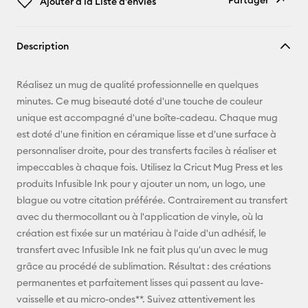
Partager
Ajouter à la Liste d'envies
Copier le
Description
lien
E-mail
Réalisez un mug de qualité professionnelle en quelques
minutes. Ce mug biseauté doté d'une touche de couleur
Pinterest
unique est accompagné d'une boîte-cadeau. Chaque mug
est doté d'une finition en céramique lisse et d'une surface à
Facebook
personnaliser droite, pour des transferts faciles à réaliser et
impeccables à chaque fois. Utilisez la Cricut Mug Press et les
X
produits Infusible Ink pour y ajouter un nom, un logo, une
blague ou votre citation préférée. Contrairement au transfert
avec du thermocollant ou à l'application de vinyle, où la
création est fixée sur un matériau à l'aide d'un adhésif, le
transfert avec Infusible Ink ne fait plus qu'un avec le mug
grâce au procédé de sublimation. Résultat : des créations
permanentes et parfaitement lisses qui passent au lave-
vaisselle et au micro-ondes**. Suivez attentivement les