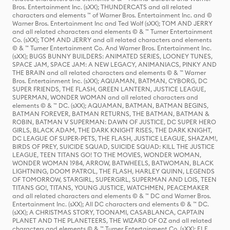
Bros. Entertainment Inc. (sXX); THUNDERCATS and all related
characters and elements ™ of Warner Bros. Entertainment Inc. and ©
Warner Bros. Entertainment Inc and Ted Wolf (sXX); TOM AND JERRY
and all related characters and elements © & ™ Turner Entertainment
Co. (sXX); TOM AND JERRY and all related characters and elements
© & ™ Turner Entertainment Co. And Warner Bros. Entertainment Inc.
(sXX); BUGS BUNNY BUILDERS: ANIMATED SERIES, LOONEY TUNES,
SPACE JAM, SPACE JAM: A NEW LEGACY, ANIMANIACS, PINKY AND
THE BRAIN and all related characters and elements © & ™ Warner
Bros. Entertainment Inc. (sXX); AQUAMAN, BATMAN, CYBORG, DC
SUPER FRIENDS, THE FLASH, GREEN LANTERN, JUSTICE LEAGUE,
SUPERMAN, WONDER WOMAN and all related characters and
elements © & ™ DC. (sXX); AQUAMAN, BATMAN, BATMAN BEGINS,
BATMAN FOREVER, BATMAN RETURNS, THE BATMAN, BATMAN &
ROBIN, BATMAN V SUPERMAN: DAWN OF JUSTICE, DC SUPER HERO
GIRLS, BLACK ADAM, THE DARK KNIGHT RISES, THE DARK KNIGHT,
DC LEAGUE OF SUPER-PETS, THE FLASH, JUSTICE LEAGUE, SHAZAM!,
BIRDS OF PREY, SUICIDE SQUAD, SUICIDE SQUAD: KILL THE JUSTICE
LEAGUE, TEEN TITANS GO! TO THE MOVIES, WONDER WOMAN,
WONDER WOMAN 1984, ARROW, BATWHEELS, BATWOMAN, BLACK
LIGHTNING, DOOM PATROL, THE FLASH, HARLEY QUINN, LEGENDS
OF TOMORROW, STARGIRL, SUPERGIRL, SUPERMAN AND LOIS, TEEN
TITANS GO!, TITANS, YOUNG JUSTICE, WATCHMEN, PEACEMAKER
and all related characters and elements © & ™ DC and Warner Bros.
Entertainment Inc. (sXX); All DC characters and elements © & ™ DC.
(sXX); A CHRISTMAS STORY, TOONAMI, CASABLANCA, CAPTAIN
PLANET AND THE PLANETEERS, THE WIZARD OF OZ and all related
characters and elements © & ™ Turner Entertainment Co. (sXX); ELF,