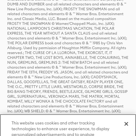
DUMB AND DUMBER and all related characters and elements © & ™
New Line Productions, Inc. (sXX); FROSTY THE SNOWMAN and all
related characters and elements © & ™ Warner Bros. Entertainment
Inc. and Classic Media, LLC. Based on the musical composition
FROSTY THE SNOWMAN © Warner/Chappell Music, Inc. (sXX);
NATIONAL LAMPOON'S CHRISTMAS VACATION, THE POLAR
EXPRESS, THE YEAR WITHOUT A SANTA CLAUS and all related
characters and elements © & ™ Warner Bros. Entertainment Inc. (sXX);
THE POLAR EXPRESS book and characters © & ™ 1985 by Chris Van
Allsburg. Used by permission of Houghton Mifflin Company. All rights
reserved.; THE CURSE OF LA LLORONA, THE EXORCIST, IT, IT
CHAPTER TWO, THE LOST BOYS, ANNABELLE, THE CONJURING, THE
NUN, GREMLINS, GREMLINS 2: THE NEW BATCH and all related
characters and elements © & ™ Warner Bros. Entertainment Inc. (sXX);
FRIDAY THE 13TH, FREDDY VS. JASON, and all related characters and
elements © & ™ New Line Productions, Inc. (sXX); CADDYSHACK,
DALLAS, GOODFELLAS, THE GREAT GATSBY, READY PLAYER ONE,
THE O.C., PRETTY LITTLE LIARS, WESTWORLD, CORPSE BRIDE, THE
BIG BANG THEORY, FRIENDS, BEETLEJUICE, GILMORE GIRLS, GOSSIP
GIRL, SUPERNATURAL, VERONICA MARS, THE MATRIX, MORTAL
KOMBAT, WILLY WONKA & THE CHOCOLATE FACTORY and all
related characters and elements © & ™ Warner Bros. Entertainment
Inc. (sXX); WB SHIELD: © & ™ Warner Bros. Entertainment Inc. (sXX);
HOUSE OF THE DRAGON, GAME OF THRONES, and all related
characters and elements © & ™ Home Box Office, Inc. (sXX); CHILLING
This website uses cookies and other tracking
ADVENTURES OF SABRINA, RIVERDALE © & ™ Warner Bros.
technologies to enhance user experience, to display
Entertainment Inc. Archie Comics and all related characters and
personalized advertisements and to analyze
elements © & ™ Archie Comic Publications, Inc. Used with permission.