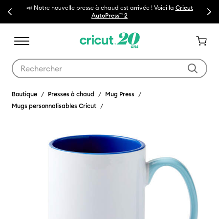
ouvelle presse à chaud est arrivée ! Voici la
Cricut
Previous
Next
🔥NOUVEAU PRIX RÉD
AutoPress™ 2
Utilisez les touches Tab et Shift plus pour naviguer dans les résult
Boutique
Presses à chaud
Mug Press
Mugs personnalisables Cricut