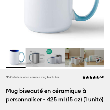
Rev
N° d''article
beveled-ceramic-mug-blank-15oz
641
La note moyenne de
Mug biseauté en céramique à
personnaliser - 425 ml (15 oz) (1 unité)