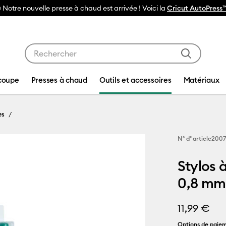
Utilisez les touches Tab et Shift plus pour naviguer da
coupe
Presses à chaud
Outils et accessoires
Matériaux
es
N° d''article
200
Stylos 
0,8 mm 
11,99 €
Options de paiem