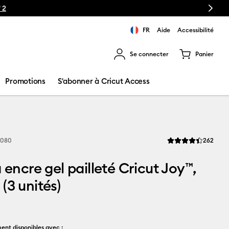
Next
🔥NOUVEAU P
FR
Aide
Accessibilité
Se connecter
Panier
ns les résultats de recherche.
Promotions
S'abonner à Cricut Access
Revi
7080
262
La note moyenne de 
à encre gel pailleté Cricut Joy™,
(3 unités)
ent disponibles avec :