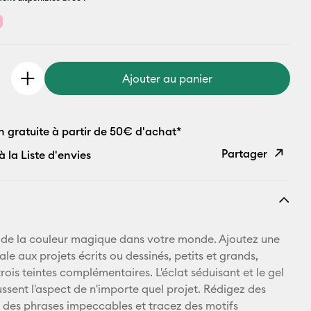
Ajouter au panier
n gratuite à partir de 50€ d'achat*
Partager
à la Liste d'envies
Copier le
lien
E-mail
r de la couleur magique dans votre monde. Ajoutez une
le aux projets écrits ou dessinés, petits et grands,
Pinterest
rois teintes complémentaires. L'éclat séduisant et le gel
ssent l'aspect de n'importe quel projet. Rédigez des
Facebook
des phrases impeccables et tracez des motifs