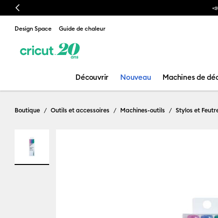
Previous
otre nouvelle presse à chaud est arrivée ! Voici la
Cricut AutoPress™ 2
Design Space
Guide de chaleur
Découvrir
Nouveau
Machines de dé
Boutique
Outils et accessoires
Machines-outils
Stylos et Feutr