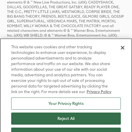
elements © & ™ New Line Productions, Inc. (sXX); CADDYSHACK,
DALLAS, GOODFELLAS, THE GREAT GATSBY, READY PLAYER ONE,
THE O.C., PRETTY LITTLE LIARS, WESTWORLD, CORPSE BRIDE, THE
BIG BANG THEORY, FRIENDS, BEETLEJUICE, GILMORE GIRLS, GOSSIP
GIRL, SUPERNATURAL, VERONICA MARS, THE MATRIX, MORTAL
KOMBAT, WILLY WONKA & THE CHOCOLATE FACTORY and all
related characters and elements © & ™ Warner Bros. Entertainment
Inc. (sXX); WB SHIELD: © & ™ Warner Bros. Entertainment Inc. (sXX);
HOUSE OF THE DRAGON, GAME OF THRONES, and all related
characters and elements © & ™ Home Box Office, Inc. (sXX); CHILLING
This website uses cookies and other tracking
ADVENTURES OF SABRINA, RIVERDALE © & ™ Warner Bros.
technologies to enhance user experience, to display
Entertainment Inc. Archie Comics and all related characters and
personalized advertisements and to analyze
elements © & ™ Archie Comic Publications, Inc. Used with permission.
(sXX); SEINFELD and all related characters and elements © & ™ Castle
performance and traffic on our website. We also share
Rock Entertainment. (sXX); TED LASSO © & ™ Warner Bros.
information about your use of our site with our social
Entertainment Inc. & Universal Television LLC (sXX); THE HOBBIT: AN
media, advertising and analytics partners. You can
UNEXPECTED JOURNEY, THE HOBBIT: THE DESOLATION OF SMAUG,
exercise your rights to opt-out of sale of processing
THE HOBBIT: THE BATTLE OF THE FIVE ARMIES, THE LORD OF THE
personal data for targeted advertising by clicking the
RINGS: THE FELLOWSHIP OF THE RING, THE LORD OF THE RINGS: THE
link on the right. For more details see our
Privacy Policy
TWO TOWERS, THE LORD OF THE RINGS: THE RETURN OF THE KING
and the names of the characters, items, events and places therein are
TM of The Saul Zaentz Company d/b/a Middle-earth Enterprises
Your Privacy Rights
under license to New Line Productions, Inc. (sXX), © Warner Bros.
Entertainment Inc. All rights reserved; WHERE THE WILD THINGS ARE
and all related characters and elements © Warner Bros.
Reject All
Entertainment Inc. (sXX); WIZARDING WORLD and all related
trademarks, characters, names, and indicia are © & ™ Warner Bros.
Entertainment Inc. (sXX); © Warner Bros. Entertainment Inc. All rights