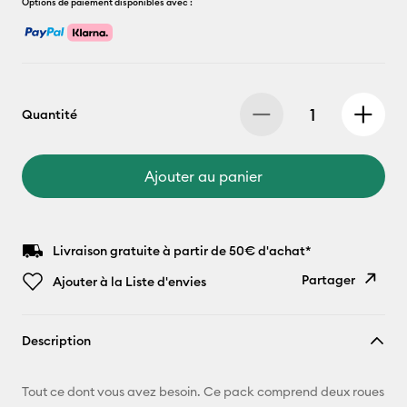
Options de paiement disponibles avec :
Quantité
Ajouter au panier
Livraison gratuite à partir de 50€ d'achat*
Partager
Ajouter à la Liste d'envies
Copier le
Description
lien
E-mail
Tout ce dont vous avez besoin. Ce pack comprend deux roues