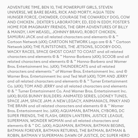
ADVENTURE TIME, BEN 10, THE POWERPUFF GIRLS, STEVEN
UNIVERSE, WE BARE BEARS, RICK AND MORTY, AQUA TEEN
HUNGER FORCE, CHOWDER, COURAGE THE COWARDLY DOG, COW
AND CHICKEN , DEXTER'S LABORATORY, ED, EDD N EDDY, FOSTER'S
HOME FOR IMAGINARY FRIENDS, THE GRIM ADVENTURES OF BILLY
& MANDY, I AM WEASEL, JOHNNY BRAVO, ROBOT CHICKEN,
SAMURAI JACK and all related characters and elements © & ™
Cartoon Network (sXX); CARTOON NETWORK Logo are © & ™ Cartoon
Network (sXX); THE FLINTSTONES, THE JETSONS, SCOOBY-DOO,
WACKY RACES, SPACE GHOST COAST TO COAST and all related
characters and elements © & ™ Hanna-Barbera (sXX); SCOOB and all
related characters and elements © & ™ Hanna-Barbera and Warner
Bros. Entertainment Inc. (sXX); THUNDERCATS and all related
characters and elements ™ of Warner Bros. Entertainment Inc. and ©
Warner Bros. Entertainment Inc and Ted Wolf (sXX); TOM AND JERRY
and all related characters and elements © & ™ Turner Entertainment
Co. (sXX); TOM AND JERRY and all related characters and elements
© & ™ Turner Entertainment Co. And Warner Bros. Entertainment Inc.
(sXX); BUGS BUNNY BUILDERS: ANIMATED SERIES, LOONEY TUNES,
SPACE JAM, SPACE JAM: A NEW LEGACY, ANIMANIACS, PINKY AND
THE BRAIN and all related characters and elements © & ™ Warner
Bros. Entertainment Inc. (sXX); AQUAMAN, BATMAN, CYBORG, DC
SUPER FRIENDS, THE FLASH, GREEN LANTERN, JUSTICE LEAGUE,
SUPERMAN, WONDER WOMAN and all related characters and
elements © & ™ DC. (sXX); AQUAMAN, BATMAN, BATMAN BEGINS,
BATMAN FOREVER, BATMAN RETURNS, THE BATMAN, BATMAN &
ROBIN, BATMAN V SUPERMAN: DAWN OF JUSTICE, DC SUPER HERO