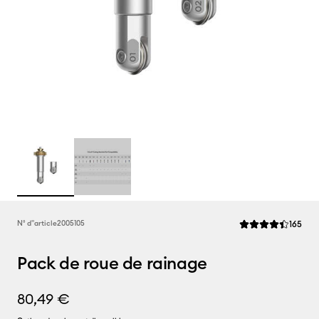
Rev
N° d''article
2005105
165
La note moyenne de
Pack de roue de rainage
80,49 €