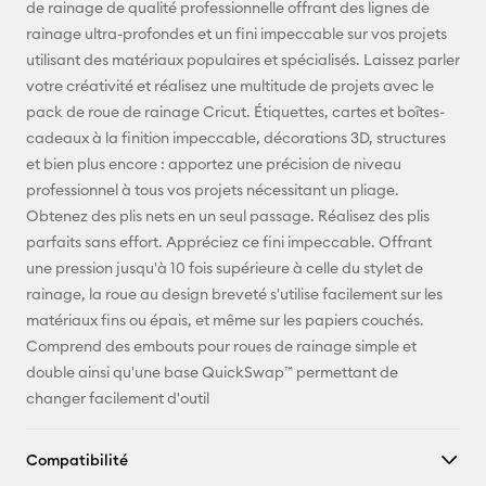
de rainage de qualité professionnelle offrant des lignes de
Pinterest
rainage ultra-profondes et un fini impeccable sur vos projets
utilisant des matériaux populaires et spécialisés. Laissez parler
Facebook
votre créativité et réalisez une multitude de projets avec le
pack de roue de rainage Cricut. Étiquettes, cartes et boîtes-
X
cadeaux à la finition impeccable, décorations 3D, structures
et bien plus encore : apportez une précision de niveau
professionnel à tous vos projets nécessitant un pliage.
Obtenez des plis nets en un seul passage. Réalisez des plis
parfaits sans effort. Appréciez ce fini impeccable. Offrant
une pression jusqu'à 10 fois supérieure à celle du stylet de
rainage, la roue au design breveté s'utilise facilement sur les
matériaux fins ou épais, et même sur les papiers couchés.
Comprend des embouts pour roues de rainage simple et
double ainsi qu'une base QuickSwap™ permettant de
changer facilement d'outil
Compatibilité