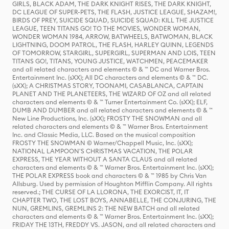
GIRLS, BLACK ADAM, THE DARK KNIGHT RISES, THE DARK KNIGHT,
DC LEAGUE OF SUPER-PETS, THE FLASH, JUSTICE LEAGUE, SHAZAM!,
BIRDS OF PREY, SUICIDE SQUAD, SUICIDE SQUAD: KILL THE JUSTICE
LEAGUE, TEEN TITANS GO! TO THE MOVIES, WONDER WOMAN,
WONDER WOMAN 1984, ARROW, BATWHEELS, BATWOMAN, BLACK
LIGHTNING, DOOM PATROL, THE FLASH, HARLEY QUINN, LEGENDS
OF TOMORROW, STARGIRL, SUPERGIRL, SUPERMAN AND LOIS, TEEN
TITANS GO!, TITANS, YOUNG JUSTICE, WATCHMEN, PEACEMAKER
and all related characters and elements © & ™ DC and Warner Bros.
Entertainment Inc. (sXX); All DC characters and elements © & ™ DC.
(sXX); A CHRISTMAS STORY, TOONAMI, CASABLANCA, CAPTAIN
PLANET AND THE PLANETEERS, THE WIZARD OF OZ and all related
characters and elements © & ™ Turner Entertainment Co. (sXX); ELF,
DUMB AND DUMBER and all related characters and elements © & ™
New Line Productions, Inc. (sXX); FROSTY THE SNOWMAN and all
related characters and elements © & ™ Warner Bros. Entertainment
Inc. and Classic Media, LLC. Based on the musical composition
FROSTY THE SNOWMAN © Warner/Chappell Music, Inc. (sXX);
NATIONAL LAMPOON'S CHRISTMAS VACATION, THE POLAR
EXPRESS, THE YEAR WITHOUT A SANTA CLAUS and all related
characters and elements © & ™ Warner Bros. Entertainment Inc. (sXX);
THE POLAR EXPRESS book and characters © & ™ 1985 by Chris Van
Allsburg. Used by permission of Houghton Mifflin Company. All rights
reserved.; THE CURSE OF LA LLORONA, THE EXORCIST, IT, IT
CHAPTER TWO, THE LOST BOYS, ANNABELLE, THE CONJURING, THE
NUN, GREMLINS, GREMLINS 2: THE NEW BATCH and all related
characters and elements © & ™ Warner Bros. Entertainment Inc. (sXX);
FRIDAY THE 13TH, FREDDY VS. JASON, and all related characters and