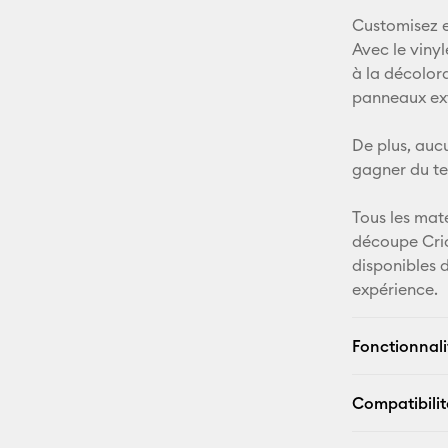
Customisez e
Avec le viny
à la décolor
panneaux exté
De plus, aucu
gagner du te
Tous les mat
découpe Cri
disponibles 
expérience.
Fonctionnali
Compatibilit