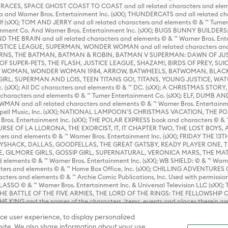
ES, SPACE GHOST COAST TO COAST and all related characters and elemen
 and Warner Bros. Entertainment Inc. (sXX); THUNDERCATS and all related cha
lf (sXX); TOM AND JERRY and all related characters and elements © & ™ Turne
rtainment Co. And Warner Bros. Entertainment Inc. (sXX); BUGS BUNNY BUIL
HE BRAIN and all related characters and elements © & ™ Warner Bros. En
STICE LEAGUE, SUPERMAN, WONDER WOMAN and all related characters and
NS, THE BATMAN, BATMAN & ROBIN, BATMAN V SUPERMAN: DAWN OF JUST
F SUPER-PETS, THE FLASH, JUSTICE LEAGUE, SHAZAM!, BIRDS OF PREY, SUI
ER WOMAN, WONDER WOMAN 1984, ARROW, BATWHEELS, BATWOMAN, BLACK
L, SUPERMAN AND LOIS, TEEN TITANS GO!, TITANS, YOUNG JUSTICE, WATC
Inc. (sXX); All DC characters and elements © & ™ DC. (sXX); A CHRISTMAS
haracters and elements © & ™ Turner Entertainment Co. (sXX); ELF, DUMB AN
WMAN and all related characters and elements © & ™ Warner Bros. Entertainme
ell Music, Inc. (sXX); NATIONAL LAMPOON'S CHRISTMAS VACATION, THE 
 Bros. Entertainment Inc. (sXX); THE POLAR EXPRESS book and characters © & ™ 
THE CURSE OF LA LLORONA, THE EXORCIST, IT, IT CHAPTER TWO, THE LOST BO
s and elements © & ™ Warner Bros. Entertainment Inc. (sXX); FRIDAY THE 13T
 CADDYSHACK, DALLAS, GOODFELLAS, THE GREAT GATSBY, READY PLAYER ONE, 
CE, GILMORE GIRLS, GOSSIP GIRL, SUPERNATURAL, VERONICA MARS, THE M
ements © & ™ Warner Bros. Entertainment Inc. (sXX); WB SHIELD: © & ™ Warne
rs and elements © & ™ Home Box Office, Inc. (sXX); CHILLING ADVENTURES 
acters and elements © & ™ Archie Comic Publications, Inc. Used with permission
D LASSO © & ™ Warner Bros. Entertainment Inc. & Universal Television LLC (
E BATTLE OF THE FIVE ARMIES, THE LORD OF THE RINGS: THE FELLOWSHIP O
KING and the names of the characters, items, events and places therein ar
c. (sXX), © Warner Bros. Entertainment Inc. All rights reserved; WHERE THE WIL
ce user experience, to display personalized
D and all related trademarks, characters, names, and indicia are © & ™ Warner
ite. We also share information about your use