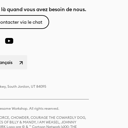
là quand vous avez besoin de nous.
ontacter via le chat
rançais
Pkwy, South Jordan, UT 84095
same Workshop. All rights reserved.
R FORCE, CHOWDER, COURAGE THE COWARDLY DOG,
S OF BILLY & MANDY, I AM WEASEL, JOHNNY
K Logo are © & ™ Cartoon Network (sXX); THE