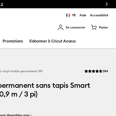
Next
 2
FR
Aide
Accessibilité
Se connecter
Panier
ns les résultats de recherche.
Promotions
S'abonner à Cricut Access
Revi
t-vinyl-matte-permanent-3ft
384
La note moyenne de 
permanent sans tapis Smart
0,9 m / 3 pi)
ent disponibles avec :