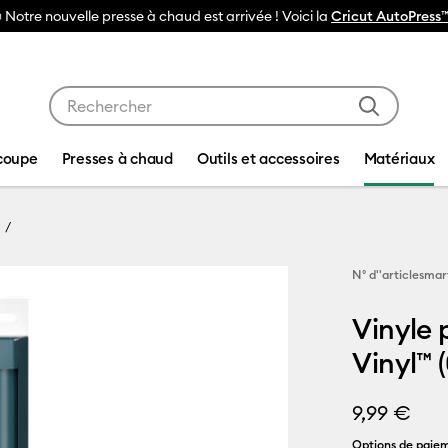
 Notre nouvelle presse à chaud est arrivée ! Voici la
Cricut AutoPress™
Utilisez les touches Tab et Shift plus pour naviguer da
coupe
Presses à chaud
Outils et accessoires
Matériaux
N° d''article
smar
Vinyle 
Vinyl™ (
9,99 €
Options de paiem