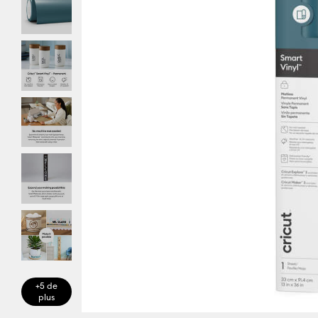
+5 de
plus