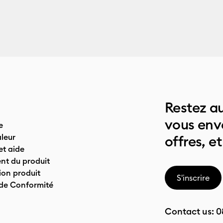
Restez au
vous env
e
leur
offres, et
t aide
nt du produit
on produit
S'inscrire
 de Conformité
Contact us:
0