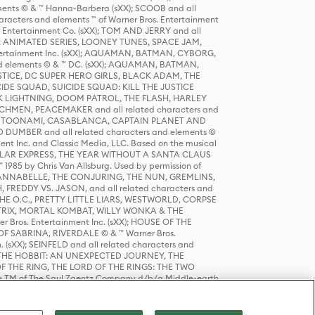
ts © & ™ Hanna-Barbera (sXX); SCOOB and all
racters and elements ™ of Warner Bros. Entertainment
r Entertainment Co. (sXX); TOM AND JERRY and all
DERS: ANIMATED SERIES, LOONEY TUNES, SPACE JAM,
tertainment Inc. (sXX); AQUAMAN, BATMAN, CYBORG,
 elements © & ™ DC. (sXX); AQUAMAN, BATMAN,
ICE, DC SUPER HERO GIRLS, BLACK ADAM, THE
CIDE SQUAD, SUICIDE SQUAD: KILL THE JUSTICE
 LIGHTNING, DOOM PATROL, THE FLASH, HARLEY
HMEN, PEACEMAKER and all related characters and
 STORY, TOONAMI, CASABLANCA, CAPTAIN PLANET AND
D DUMBER and all related characters and elements ©
nt Inc. and Classic Media, LLC. Based on the musical
POLAR EXPRESS, THE YEAR WITHOUT A SANTA CLAUS
1985 by Chris Van Allsburg. Used by permission of
YS, ANNABELLE, THE CONJURING, THE NUN, GREMLINS,
H, FREDDY VS. JASON, and all related characters and
THE O.C., PRETTY LITTLE LIARS, WESTWORLD, CORPSE
ATRIX, MORTAL KOMBAT, WILLY WONKA & THE
r Bros. Entertainment Inc. (sXX); HOUSE OF THE
OF SABRINA, RIVERDALE © & ™ Warner Bros.
. (sXX); SEINFELD and all related characters and
sXX); THE HOBBIT: AN UNEXPECTED JOURNEY, THE
F THE RING, THE LORD OF THE RINGS: THE TWO
e TM of The Saul Zaentz Company d/b/a Middle-earth
D THINGS ARE and all related characters and elements ©
 Bros. Entertainment Inc. (sXX); © Warner Bros.