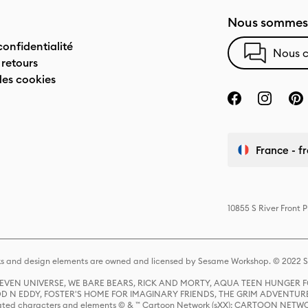
Nous sommes 
confidentialité
Nous c
 retours
des cookies
France - f
10855 S River Front 
s and design elements are owned and licensed by Sesame Workshop. © 2022 Se
 STEVEN UNIVERSE, WE BARE BEARS, RICK AND MORTY, AQUA TEEN HUNGE
D N EDDY, FOSTER'S HOME FOR IMAGINARY FRIENDS, THE GRIM ADVENTURE
ed characters and elements © & ™ Cartoon Network (sXX); CARTOON NETWOR