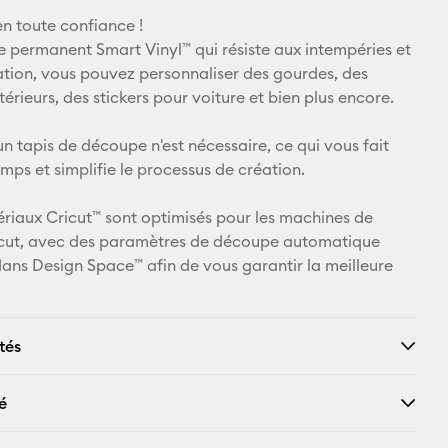
n toute confiance !
Pinterest
le permanent Smart Vinyl™ qui résiste aux intempéries et
ation, vous pouvez personnaliser des gourdes, des
Facebook
rieurs, des stickers pour voiture et bien plus encore.
X
n tapis de découpe n'est nécessaire, ce qui vous fait
mps et simplifie le processus de création.
ériaux Cricut™ sont optimisés pour les machines de
cut, avec des paramètres de découpe automatique
dans Design Space™ afin de vous garantir la meilleure
tés
é