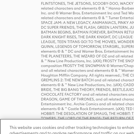
FLINTSTONES, THE JETSONS, SCOOBY-DOO, WACKY RAC
related characters and elements © & ™ Hanna-Barbera
Inc. and © Warner Bros. Entertainment Inc and Ted Wo
related characters and elements © & ™ Turner Ente
SPACE JAM: A NEW LEGACY, ANIMANIACS, PINKY AND T
DC SUPER FRIENDS, THE FLASH, GREEN LANTERN, JU
BATMAN BEGINS, BATMAN FOREVER, BATMAN RETUR
DARK KNIGHT RISES, THE DARK KNIGHT, DC LEAGUE O
LEAGUE, TEEN TITANS GO! TO THE MOVIES, WOND
QUINN, LEGENDS OF TOMORROW, STARGIRL, SUPERGIR
elements © & ™ DC and Warner Bros. Entertainment 
THE PLANETEERS, THE WIZARD OF OZ and all related c
& ™ New Line Productions, Inc. (sXX); FROSTY THE SNO
composition FROSTY THE SNOWMAN © Warner/Chapp
and all related characters and elements © & ™ Warner
Houghton Mifflin Company. All rights reserved.; 
GREMLINS 2: THE NEW BATCH and all related character
elements © & ™ New Line Productions, Inc. (sXX);
BRIDE, THE BIG BANG THEORY, FRIENDS, BEETLEJUI
CHOCOLATE FACTORY and all related characters and el
DRAGON, GAME OF THRONES, and all related characte
Entertainment Inc. Archie Comics and all related char
elements © & ™ Castle Rock Entertainment. (sXX); TE
HOBBIT: THE DESOLATION OF SMAUG, THE HOBBIT: TH
TOWERS, THE LORD OF THE RINGS: THE RETURN OF THE 
Enterprises under license to New Line Productions, In
This website uses cookies and other tracking technologies to enhan
Warner Bros. Entertainment Inc. (sXX); WIZARDING WORL
Entertainment Inc. All rights reserved.
advertisements and to analyze performance and traffic on our webs