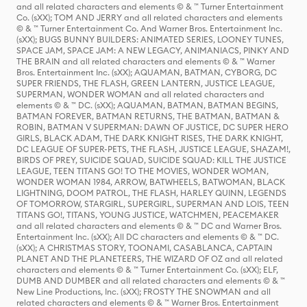
and all related characters and elements © & ™ Turner Entertainment
Co. (sXX); TOM AND JERRY and all related characters and elements
© & ™ Turner Entertainment Co. And Warner Bros. Entertainment Inc.
(sXX); BUGS BUNNY BUILDERS: ANIMATED SERIES, LOONEY TUNES,
SPACE JAM, SPACE JAM: A NEW LEGACY, ANIMANIACS, PINKY AND
THE BRAIN and all related characters and elements © & ™ Warner
Bros. Entertainment Inc. (sXX); AQUAMAN, BATMAN, CYBORG, DC
SUPER FRIENDS, THE FLASH, GREEN LANTERN, JUSTICE LEAGUE,
SUPERMAN, WONDER WOMAN and all related characters and
elements © & ™ DC. (sXX); AQUAMAN, BATMAN, BATMAN BEGINS,
BATMAN FOREVER, BATMAN RETURNS, THE BATMAN, BATMAN &
ROBIN, BATMAN V SUPERMAN: DAWN OF JUSTICE, DC SUPER HERO
GIRLS, BLACK ADAM, THE DARK KNIGHT RISES, THE DARK KNIGHT,
DC LEAGUE OF SUPER-PETS, THE FLASH, JUSTICE LEAGUE, SHAZAM!,
BIRDS OF PREY, SUICIDE SQUAD, SUICIDE SQUAD: KILL THE JUSTICE
LEAGUE, TEEN TITANS GO! TO THE MOVIES, WONDER WOMAN,
WONDER WOMAN 1984, ARROW, BATWHEELS, BATWOMAN, BLACK
LIGHTNING, DOOM PATROL, THE FLASH, HARLEY QUINN, LEGENDS
OF TOMORROW, STARGIRL, SUPERGIRL, SUPERMAN AND LOIS, TEEN
TITANS GO!, TITANS, YOUNG JUSTICE, WATCHMEN, PEACEMAKER
and all related characters and elements © & ™ DC and Warner Bros.
Entertainment Inc. (sXX); All DC characters and elements © & ™ DC.
(sXX); A CHRISTMAS STORY, TOONAMI, CASABLANCA, CAPTAIN
PLANET AND THE PLANETEERS, THE WIZARD OF OZ and all related
characters and elements © & ™ Turner Entertainment Co. (sXX); ELF,
DUMB AND DUMBER and all related characters and elements © & ™
New Line Productions, Inc. (sXX); FROSTY THE SNOWMAN and all
related characters and elements © & ™ Warner Bros. Entertainment