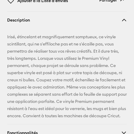
Partager
Ajouter à la Liste d'envies
Copier le
Description
lien
E-mail
Irisé, étincelant et magnifiquement somptueux, ce vinyle
scintillant, qui ne s'effiloche pas et ne s'écaille pas, vous
Pinterest
permettra de réaliser tous vos rêves créatifs. Et il dure très,
très longtemps. Lorsque vous utilisez le Premium Vinyl
Facebook
permanent, chaque projet se déroule sans problème. Ce
superbe vinyle est posé à plat sur votre tapis de découpe, ni
X
creux ni bulles. Coupez votre motif, échenillez-le facilement et
appliquez-le avec admiration. Même vos conceptions les plus
complexes se séparent sans effort de la feuille de support pour
une application parfaite. Ce vinyle Premium permanent
résistant à l'eau est idéal pour la verrerie, les mugs et bien plus
encore. Convient à toutes les machines de découpe Cricut.
Fonctionnalités