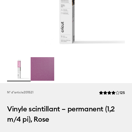
Rev
N° d''article
2011521
125
La note moyenne de
Vinyle scintillant – permanent (1,2
m/4 pi), Rose