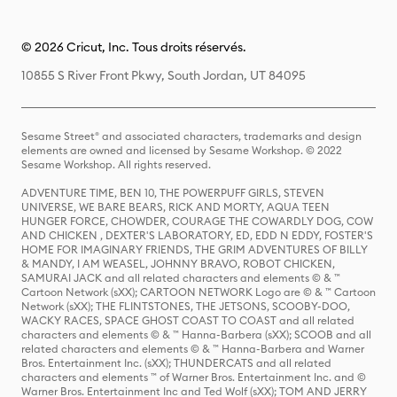
© 2026 Cricut, Inc. Tous droits réservés.
10855 S River Front Pkwy, South Jordan, UT 84095
Sesame Street® and associated characters, trademarks and design
elements are owned and licensed by Sesame Workshop. © 2022
Sesame Workshop. All rights reserved.
ADVENTURE TIME, BEN 10, THE POWERPUFF GIRLS, STEVEN
UNIVERSE, WE BARE BEARS, RICK AND MORTY, AQUA TEEN
HUNGER FORCE, CHOWDER, COURAGE THE COWARDLY DOG, COW
AND CHICKEN , DEXTER'S LABORATORY, ED, EDD N EDDY, FOSTER'S
HOME FOR IMAGINARY FRIENDS, THE GRIM ADVENTURES OF BILLY
& MANDY, I AM WEASEL, JOHNNY BRAVO, ROBOT CHICKEN,
SAMURAI JACK and all related characters and elements © & ™
Cartoon Network (sXX); CARTOON NETWORK Logo are © & ™ Cartoon
Network (sXX); THE FLINTSTONES, THE JETSONS, SCOOBY-DOO,
WACKY RACES, SPACE GHOST COAST TO COAST and all related
characters and elements © & ™ Hanna-Barbera (sXX); SCOOB and all
related characters and elements © & ™ Hanna-Barbera and Warner
Bros. Entertainment Inc. (sXX); THUNDERCATS and all related
characters and elements ™ of Warner Bros. Entertainment Inc. and ©
Warner Bros. Entertainment Inc and Ted Wolf (sXX); TOM AND JERRY