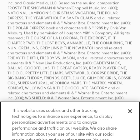
Inc. and Classic Media, LLC. Based on the musical composition
FROSTY THE SNOWMAN © Warner/Chappell Music, Inc. (sXX);
NATIONAL LAMPOON'S CHRISTMAS VACATION, THE POLAR
EXPRESS, THE YEAR WITHOUT A SANTA CLAUS and all related
characters and elements © & ™ Warner Bros. Entertainment Inc. (sXX);
THE POLAR EXPRESS book and characters © & ™ 1985 by Chris Van
Allsburg. Used by permission of Houghton Mifflin Company. All rights
reserved.; THE CURSE OF LA LLORONA, THE EXORCIST, IT, IT
CHAPTER TWO, THE LOST BOYS, ANNABELLE, THE CONJURING, THE
NUN, GREMLINS, GREMLINS 2: THE NEW BATCH and all related
characters and elements © & ™ Warner Bros. Entertainment Inc. (sXX);
FRIDAY THE 13TH, FREDDY VS. JASON, and all related characters and
elements © & ™ New Line Productions, Inc. (sXX); CADDYSHACK,
DALLAS, GOODFELLAS, THE GREAT GATSBY, READY PLAYER ONE,
THE O.C., PRETTY LITTLE LIARS, WESTWORLD, CORPSE BRIDE, THE
BIG BANG THEORY, FRIENDS, BEETLEJUICE, GILMORE GIRLS, GOSSIP
GIRL, SUPERNATURAL, VERONICA MARS, THE MATRIX, MORTAL
KOMBAT, WILLY WONKA & THE CHOCOLATE FACTORY and all
related characters and elements © & ™ Warner Bros. Entertainment
Inc. (sXX); WB SHIELD: © & ™ Warner Bros. Entertainment Inc. (sXX);
HOUSE OF THE DRAGON, GAME OF THRONES, and all related
characters and elements © & ™ Home Box Office, Inc. (sXX); CHILLING
This website uses cookies and other tracking
ADVENTURES OF SABRINA, RIVERDALE © & ™ Warner Bros.
technologies to enhance user experience, to display
Entertainment Inc. Archie Comics and all related characters and
personalized advertisements and to analyze
elements © & ™ Archie Comic Publications, Inc. Used with permission.
(sXX); SEINFELD and all related characters and elements © & ™ Castle
performance and traffic on our website. We also share
Rock Entertainment. (sXX); TED LASSO © & ™ Warner Bros.
information about your use of our site with our social
Entertainment Inc. & Universal Television LLC (sXX); THE HOBBIT: AN